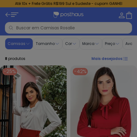
Até 10x + Frete Grátis R$199 Sul e Sudeste - cupom GANHEI
Camisas - Moda Evangélica | Rosalie
Camisas
Tamanho
Cor
Marca
Preço
Avali
8
produtos
Mais desejados
-25%
-42%