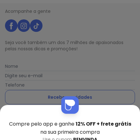
Acompanhe a gente
Seja você também um dos 7 milhões de apaixonados
pelas nossas dicas e promoções!
Nome
Digite seu e-mail
Telefone
Receber novidades
Ao enviar o cadastro, você concorda com a nossa
Política
de Privacidade
Compre pelo app e ganhe
12% OFF + frete grátis
na sua primeira compra
Use o cupom
BEMVINDA