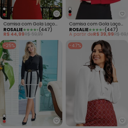
Ro
Camisa com Gola Laço
Camisa com Gola Laço
ROSALIE
(
447
)
ROSALIE
(
447
)
Vermelha
Off White
A partir de
R$ 39,99
R$ 69,
R$ 44,99
R$ 59,99
-25%
-47%
Rosalie - Camisa com Gola Laço
Ro