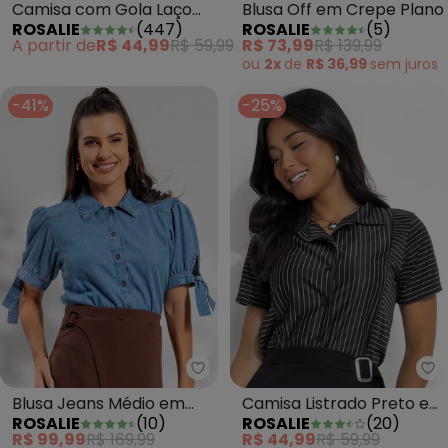
Camisa com Gola Laço
Blusa Off em Crepe Plano
ROSALIE
(
447
)
ROSALIE
(
5
)
Preta
A partir de
R$ 44,99
R$ 59,99
R$ 73,99
R$ 139,99
ou
2x
de
R$ 36,99
sem
juros
-41%
-25%
Rosalie - Blusa Jeans Médio em
Ro
Blusa Jeans Médio em
Camisa Listrado Preto e
ROSALIE
(
10
)
ROSALIE
(
20
)
Jeans Leve
Branco em Malha
R$ 99,99
R$ 169,99
R$ 44,99
R$ 59,99