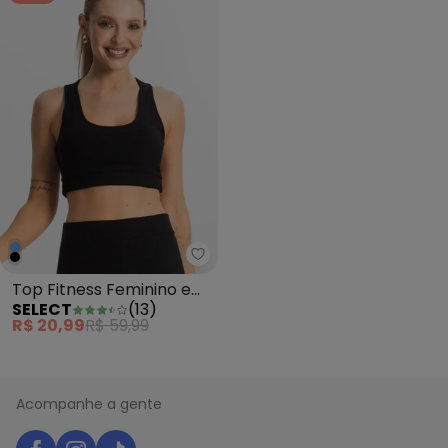
Select - Top Fitness Feminino 
Top Fitness Feminino em
SELECT
(
13
)
Cotton Pesado Preto
R$ 20,99
R$ 59,99
Acompanhe a gente