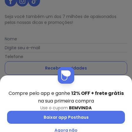
Seja você também um dos 7 milhões de apaixonados
pelas nossas dicas e promoções!
Nome
Digite seu e-mail
Telefone
Receber novidades
Ao enviar o cadastro, você concorda com a nossa
Política
de Privacidade
Compre pelo app e ganhe
12% OFF + frete grátis
na sua primeira compra
Use o cupom
BEMVINDA
Posthaus é uma marca da Posthaus Ltda / CNPJ:
Baixar app Posthaus
80.462.138/0001-41
Endereço: Rua Werner Duwe, 202 Bairro Badenfurt -
Agora não