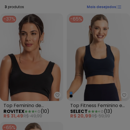
3
produtos
Mais desejados
-37%
-65%
Rovitex - Top Feminino de Aca
Se
Top Feminino de
Top Fitness Feminino em
ROVITEX
(
10
)
SELECT
(
13
)
Academia Preto
Cotton Pesado Azul
R$ 31,49
R$ 49,99
R$ 20,99
R$ 59,99
-65%