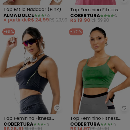
Alma Dolce - Top Estilo Nadador
Co
Top Estilo Nadador (Pink)
Top Feminino Fitness
ALMA DOLCE
COBERTURA
(Preto)
A partir de
R$ 24,99
R$ 29,99
R$ 19,90
R$ 59,90
-61%
-70%
Cobertura - Top Feminino Fitne
Co
Top Feminino Fitness
Top Feminino Fitness
COBERTURA
COBERTURA
(Cinza)
(Verde)
R$ 26,91
R$ 69,90
R$ 14,97
R$ 49,90