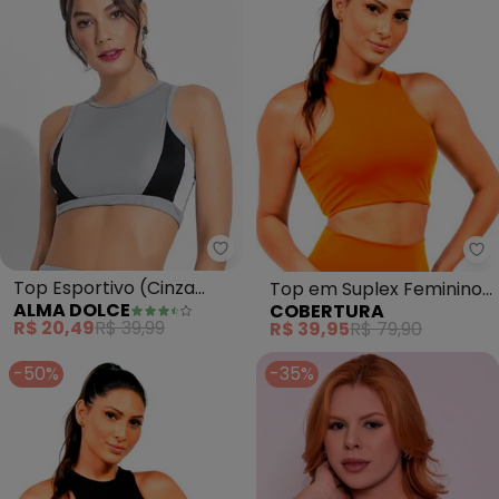
Alma Dolce - Top Esportivo (Ci
Co
Top Esportivo (Cinza
Top em Suplex Feminino
ALMA DOLCE
COBERTURA
Branco e Preto)
(Laranja)
R$ 20,49
R$ 39,99
R$ 39,95
R$ 79,90
-50%
-35%