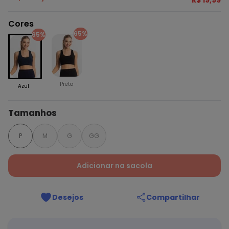
R$ 19,99
Cores
65%
65%
Preto
Azul
Tamanhos
P
M
G
GG
Adicionar na sacola
Desejos
Compartilhar