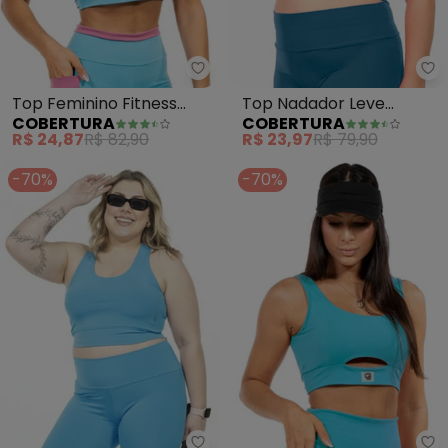
Cobertura - Top Feminino Fitnes
Co
Top Feminino Fitness
Top Nadador Leve
COBERTURA
COBERTURA
(Azul)
Feminina (Azul)
R$ 24,87
R$ 82,90
R$ 23,97
R$ 79,90
-70%
-70%