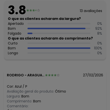
Feito: Brasil
3.8
Cuidados para conservação do produto: Lavar na
13
avaliações
temperatura máxima de 40°.
Não usar alvejante.
O que as clientes acharam da largura?
Usar secadora na temperatura mínima.
Apertado
0
%
Secar na sombra.
Bom
92
%
Passar na temperatura máxima de 150°C.
Folgado
8
%
Não lavar a seco.
O que as clientes acharam do comprimento?
Tecido: Cotton Pesado
Curto
0
%
Composição: Peca Total 92% Algodao 8% Elastano
Bom
100
%
Longo
0
%
Histórico de preços
O preço apresentado abaixo é o menor oferecido em
algum dia do mês, para o menor tamanho disponível.
N/D*
agosto/2026
RODRIGO
-
ARAGUAINA - TO
27/02/2026
R$ 20,99
julho/2026
N/D*
junho/2026
Cor:
Azul
/
P
N/D*
maio/2026
Avaliação geral do produto:
Ótimo
N/D*
abril/2026
Largura:
Bom
N/D*
março/2026
Comprimento:
Bom
R$ 17,99
fevereiro/2026
Comentário: