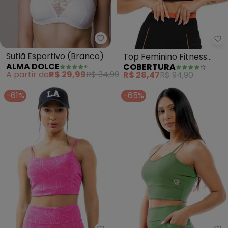
Alma Dolce - Sutiã Esportivo (B
Co
Sutiã Esportivo (Branco)
Top Feminino Fitness
ALMA DOLCE
COBERTURA
(Preto)
A partir de
R$ 29,99
R$ 34,99
R$ 28,47
R$ 94,90
-61%
-65%