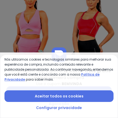
Nós utilizamos cookies e tecnologias similares para melhorar sua
Cobertura - Top em Suplex Femi
Co
experiência de compra, incluindo conteúdo relevante e
publicidade personalizada. Ao continuar navegando, entendemos
Top em Suplex Feminino
Top Power Feminino
Compre pelo app e ganhe
12% OFF + frete grátis
que você está ciente e concorda com a nossa
Política de
COBERTURA
COBERTURA
(Rosa )
(Vermelho)
na sua primeira compra
R$ 44,95
R$ 89,90
R$ 17,97
R$ 59,90
Privacidade
para saber mais.
Use o cupom
BEMVINDA
-70%
-55%
Baixar app Posthaus
Aceitar todos os cookies
Agora não
Configurar privacidade