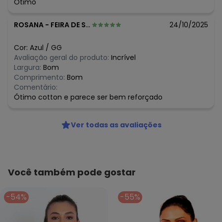
Ótimo
ROSANA
-
FEIRA DE SANTANA - BA
24/10/2025
Cor:
Azul
/
GG
Avaliação geral do produto:
Incrível
Largura:
Bom
Comprimento:
Bom
Comentário:
Ótimo cotton e parece ser bem reforçado
Ver todas as avaliações
Você também pode gostar
-54%
-55%