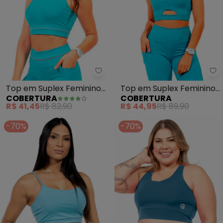
Cobertura - Top em Suplex Femi
Co
Top em Suplex Feminino
Top em Suplex Feminino
COBERTURA
COBERTURA
(Azul)
(Azul)
R$ 41,45
R$ 82,90
R$ 44,95
R$ 89,90
-70%
-70%