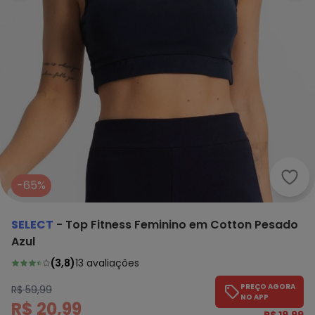
Sele
-65%
SELECT
-
Top Fitness Feminino em Cotton Pesado
Azul
(
3,8
)
13
avaliações
PREÇO AGORA
R$ 59,99
NO APP
R$ 20,99