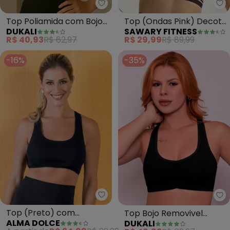
Dukali - Top Poliamida com Boj
Sa
Top Poliamida com Bojo
Top (Ondas Pink) Decote
DUKALI
SAWARY FITNESS
Removivel (Preto)
Halter Sawary Fitness
R$ 40,93
R$ 62,97
R$ 29,99
R$ 89,99
-16%
-35%
Alma Dolce - Top (Preto) com 
Du
Top (Preto) com
Top Bojo Removivel
ALMA DOLCE
DUKALI
Abertura nas Costas
Poliamida Nadador