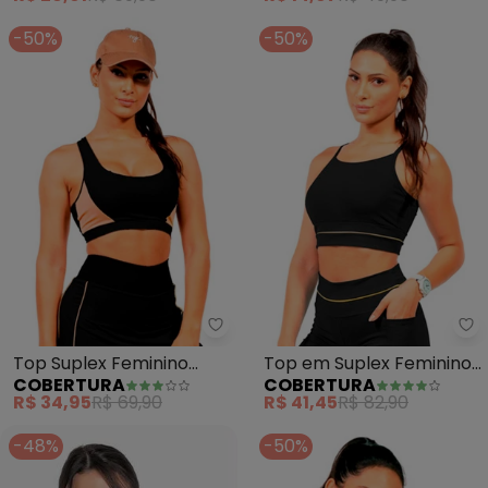
-50%
-50%
Cobertura - Top Suplex Feminin
Co
Top Suplex Feminino
Top em Suplex Feminino
COBERTURA
COBERTURA
(Preto)
(Preto)
R$ 34,95
R$ 69,90
R$ 41,45
R$ 82,90
-48%
-50%