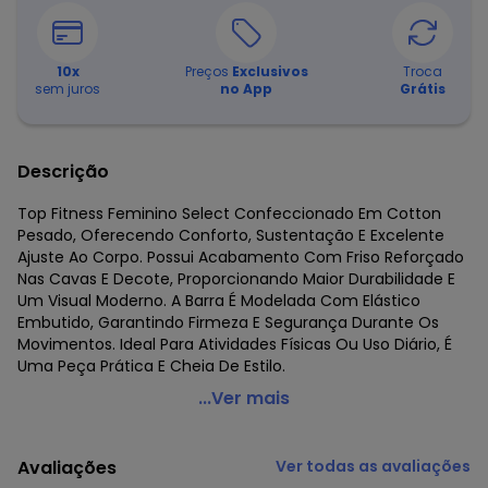
10
x
Preços
Exclusivos
Troca
sem juros
no App
Grátis
Descrição
Top Fitness Feminino Select Confeccionado Em Cotton
Pesado, Oferecendo Conforto, Sustentação E Excelente
Ajuste Ao Corpo. Possui Acabamento Com Friso Reforçado
Nas Cavas E Decote, Proporcionando Maior Durabilidade E
Um Visual Moderno. A Barra É Modelada Com Elástico
Embutido, Garantindo Firmeza E Segurança Durante Os
Movimentos. Ideal Para Atividades Físicas Ou Uso Diário, É
Uma Peça Prática E Cheia De Estilo.
Select - Top Fitness Feminino em Cotton Pesado Azul
...Ver mais
Código do produto: 8013995
Fornecedor: ROVITEX IND E COM DE MALHAS LTDA / CNPJ
Avaliações
Ver todas as avaliações
79.233.672/0010-98