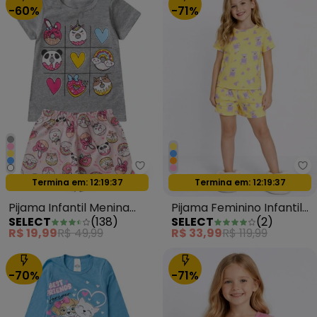
-60%
-71%
Select - Pijama Infantil Menina 
Se
Termina em:
12:19:35
Termina em:
12:19:35
Oferta relâmpago
Oferta relâmpago
Pijama Infantil Menina
Pijama Feminino Infantil
SELECT
(
138
)
SELECT
(
2
)
Brilha no Escuro Cinza
Estampado Amarelo
R$ 19,99
R$ 49,99
R$ 33,99
R$ 119,99
-70%
-71%