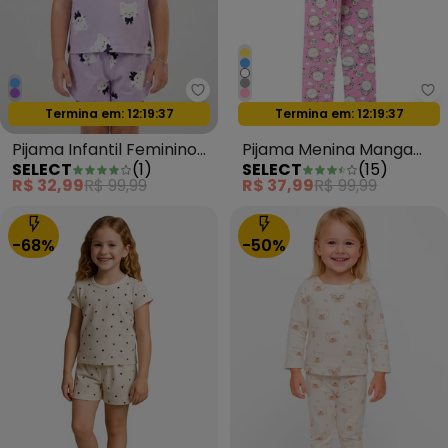
Select - Pijama Infantil Feminin
Se
Termina em:
12:19:35
Termina em:
12:19:35
Oferta relâmpago
Oferta relâmpago
Pijama Infantil Feminino
Pijama Menina Manga
SELECT
(
1
)
SELECT
(
15
)
Blusa e Short Roxo
Longa Meia Malha
R$ 32,99
R$ 99,99
R$ 37,99
R$ 99,99
Amarelo
-68%
-50%