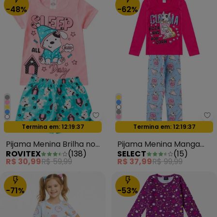
-48%
-62%
Rovitex - Pijama Menina Brilha
Se
Termina em:
12:19:35
Termina em:
12:19:35
Oferta relâmpago
Oferta relâmpago
Pijama Menina Brilha no
Pijama Menina Manga
ROVITEX
(
138
)
SELECT
(
15
)
Escuro Kappes Rosa
Longa Meia Malha Rosa
R$ 30,99
R$ 59,99
R$ 37,99
R$ 99,99
-71%
-53%