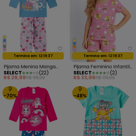
Select - Pijama Menina Manga L
Se
Termina em:
12:19:35
Termina em:
12:19:35
Oferta relâmpago
Oferta relâmpago
Pijama Menina Manga
Pijama Feminino Infantil
SELECT
(
22
)
SELECT
(
2
)
Longa Meia Malha Azul
Estampado Rosa
R$ 29,99
R$ 99,99
R$ 33,99
R$ 119,99
-70%
-48%