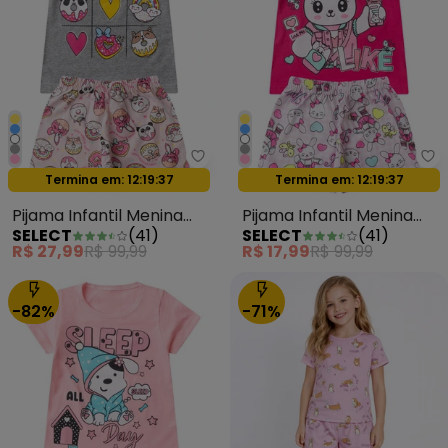
Select - Pijama Infantil Menina 
Se
Termina em:
12:19:35
Termina em:
12:19:35
Oferta relâmpago
Oferta relâmpago
Pijama Infantil Menina
Pijama Infantil Menina
SELECT
(
41
)
SELECT
(
41
)
Brilha no Escuro Cinza
Brilha no Escuro Rosa
R$ 27,99
R$ 99,99
R$ 17,99
R$ 99,99
-82%
-71%