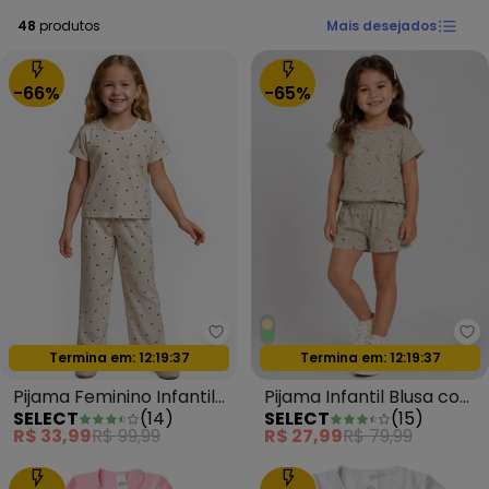
48
produtos
Mais desejados
-66%
-65%
Select - Pijama Feminino Infanti
Se
Termina em:
12:19:35
Termina em:
12:19:35
Oferta relâmpago
Oferta relâmpago
Pijama Feminino Infantil
Pijama Infantil Blusa com
SELECT
(
14
)
SELECT
(
15
)
Bege
Shorts Verde
R$ 33,99
R$ 99,99
R$ 27,99
R$ 79,99