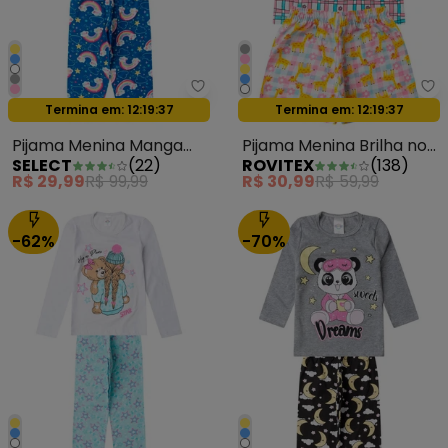
Select - Pijama Menina Manga 
Ro
Termina em:
12:19:35
Termina em:
12:19:35
Oferta relâmpago
Oferta relâmpago
Pijama Menina Manga
Pijama Menina Brilha no
SELECT
(
22
)
ROVITEX
(
138
)
Longa Meia Malha Rosa
Escuro Kappes Azul
R$ 29,99
R$ 99,99
R$ 30,99
R$ 59,99
-62%
-70%