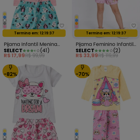
Select - Pijama Infantil Menina 
Se
Termina em:
12:19:35
Termina em:
12:19:35
Oferta relâmpago
Oferta relâmpago
Pijama Infantil Menina
Pijama Feminino Infantil
SELECT
(
41
)
SELECT
(
2
)
Brilha no Escuro Rosa
Estampado Rosa
R$ 17,99
R$ 99,99
R$ 33,99
R$ 119,99
-82%
-70%