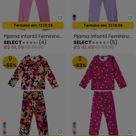
Select - Pijama Infantil Femini
Se
Termina em:
12:19:35
Termina em:
12:19:35
Oferta relâmpago
Oferta relâmpago
Pijama Infantil Feminino
Pijama Infantil Feminino
SELECT
(
4
)
SELECT
(
5
)
Vermelho
Roxo
R$ 51,99
R$ 119,99
R$ 41,49
R$ 89,99
-55%
-53%
Select - Pijama Infantil Feminin
Se