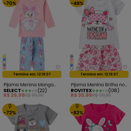
-70%
-48%
Select - Pijama Menina Manga 
Ro
Termina em:
12:19:35
Termina em:
12:19:35
Oferta relâmpago
Oferta relâmpago
Pijama Menina Manga
Pijama Menina Brilha no
SELECT
(
22
)
ROVITEX
(
138
)
Longa Meia Malha Rosa
Escuro Kappes Branco
R$ 29,99
R$ 99,99
R$ 30,99
R$ 59,99
-72%
-82%