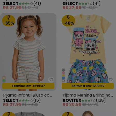
SELECT
(
41
)
SELECT
(
41
)
Brilha no Escuro Amarelo
Brilha no Escuro Azul
R$ 27,99
R$ 99,99
R$ 27,99
R$ 99,99
-65%
-48%
Select - Pijama Infantil Blusa c
Ro
Termina em:
12:19:35
Termina em:
12:19:35
Oferta relâmpago
Oferta relâmpago
Pijama Infantil Blusa com
Pijama Menina Brilha no
SELECT
(
15
)
ROVITEX
(
138
)
Shorts Bege
Escuro Kappes Amarelo
R$ 27,99
R$ 79,99
R$ 30,99
R$ 59,99