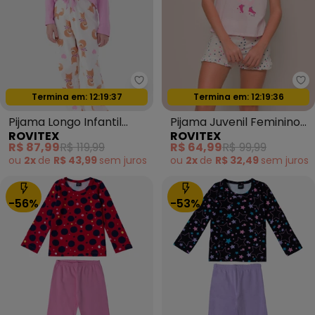
Rovitex - Pijama Longo Infantil 
Ro
Termina em:
12:19:35
Termina em:
12:19:35
Oferta relâmpago
Oferta relâmpago
Pijama Longo Infantil
Pijama Juvenil Feminino
ROVITEX
ROVITEX
Rosa
Manga Curta Rosa
R$ 87,99
R$ 119,99
R$ 64,99
R$ 99,99
ou
2x
de
R$ 43,99
sem
juros
ou
2x
de
R$ 32,49
sem
juros
-56%
-53%