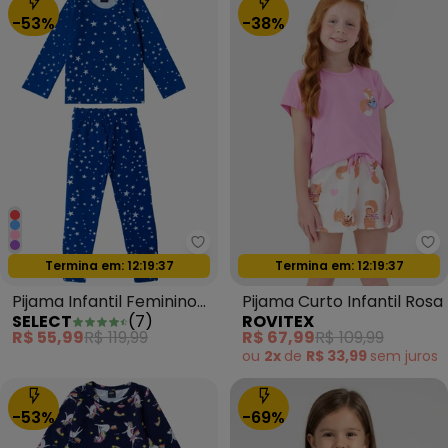
-53%
-38%
Select - Pijama Infantil Feminin
Ro
Termina em:
12:19:35
Termina em:
12:19:35
Oferta relâmpago
Oferta relâmpago
Pijama Infantil Feminino
Pijama Curto Infantil Rosa
SELECT
(
7
)
ROVITEX
Estapado Azul
R$ 55,99
R$ 119,99
R$ 67,99
R$ 109,99
ou
2x
de
R$ 33,99
sem
juros
-53%
-69%