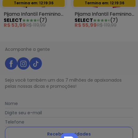
Termina em:
12:19:34
Termina em:
12:19:34
Oferta relâmpago
Oferta relâmpago
Pijama Infantil Feminino
Pijama Infantil Feminino
SELECT
(
7
)
SELECT
(
7
)
Estapado Azul
Estapado Rosa
R$ 53,99
R$ 119,99
R$ 55,99
R$ 119,99
Acompanhe a gente
Seja você também um dos 7 milhões de apaixonados
pelas nossas dicas e promoções!
Nome
Digite seu e-mail
Telefone
Receber novidades