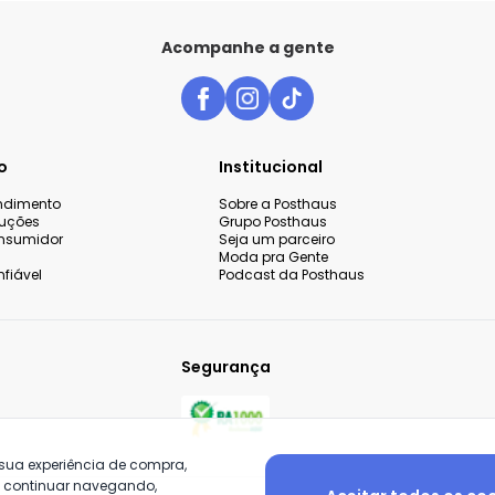
Acompanhe a gente
o
Institucional
endimento
Sobre a Posthaus
luções
Grupo Posthaus
nsumidor
Seja um parceiro
Moda pra Gente
fiável
Podcast da Posthaus
Segurança
 sua experiência de compra,
o continuar navegando,