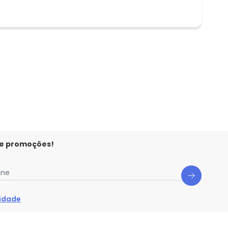
 e promoções!
one
cidade