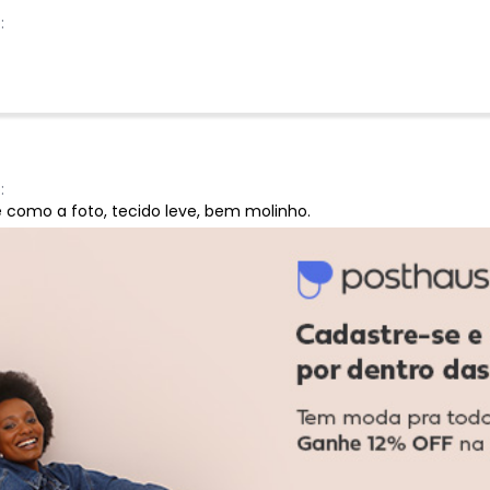
:
:
como a foto, tecido leve, bem molinho.
Ver todas as avaliações
-53%
-50%