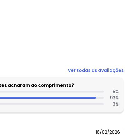
N/D*
Ver todas as avaliações
R$ 49,99
N/D*
entes acharam do comprimento?
R$ 44,99
5
%
93
%
R$ 49,99
3
%
R$ 59,99
N/D*
16/02/2026