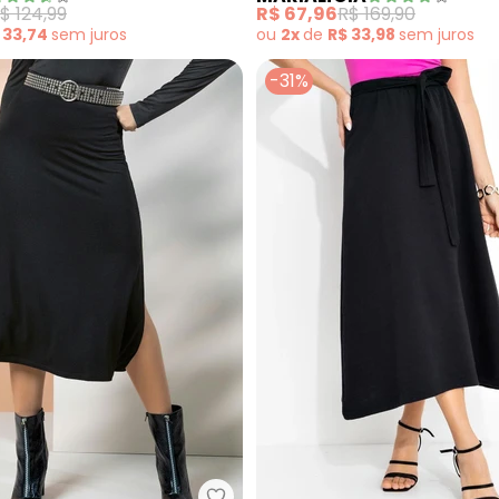
$ 124,99
R$ 67,96
R$ 169,90
 33,74
sem
juros
ou
2x
de
R$ 33,98
sem
juros
-31%