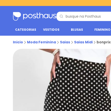
CATEGORIAS
VESTIDOS
BLUSAS
FEMININO
Inicio
Moda Feminina
Saias
Saias Midi
bonprix