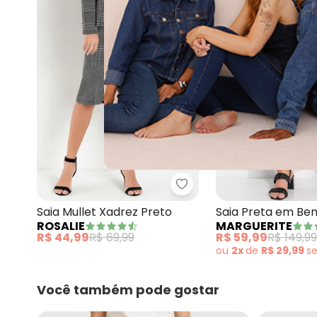
Rosalie - Saia Mullet Xa
Saia Mullet Xadrez Preto
Saia Preta em Ben
ROSALIE
MARGUERITE
com Bolsos Cargo
R$ 44,99
R$ 69,99
R$ 59,99
R$ 149,99
ou
2x
de
R$ 29,99
s
Você também pode gostar