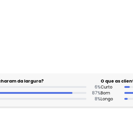
gum dia do mês, para o menor tamanho disponível.
acharam da largura?
O que as cli
6
%
Curto
87
%
Bom
8
%
Longo