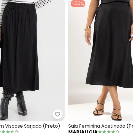
-60%
eminina Midi Evase (Preto)
Rovitex - Saia Midi em Viscose S
em Viscose Sarjada (Preto)
Saia Feminina Acetinada (P
MARIALÍCIA