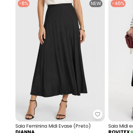
-8%
NEW
-46%
Dianna - Saia F
Saia Feminina Midi Evase (Preto)
Saia Midi 
DIANNA
ROVITEX