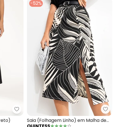
-52%
arjada (Preto)
Marialícia - Saia Feminina Acetinada (Preto)
Quintess 
reto)
Saia (Folhagem Linho) em Malha de
QUINTESS