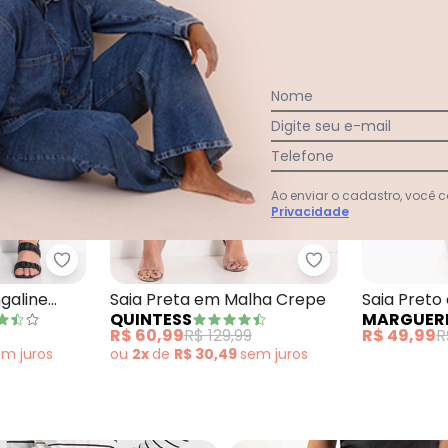
Nome
Digite seu e-mail
Telefone
Ao enviar o cadastro, você
Privacidade
drez Preto
Marguerite - Saia Preta em Bengaline com Bolso
Quintess - Saia 
galine
Saia Preta em Malha Crepe
Saia Pret
QUINTESS
MARGUER
Lurex
R$ 60,99
R$ 129,99
R$ 49,99
R
em
juros
ou
2x
de
R$ 30,49
sem
juros