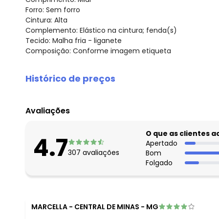
Forro: Sem forro
Cintura: Alta
Complemento: Elástico na cintura; fenda(s)
Tecido: Malha fria - liganete
Composição: Conforme imagem etiqueta
Histórico de preços
O preço apresentado abaixo é o menor oferecido em al
agosto/2026
Avaliações
julho/2026
junho/2026
O que as clientes 
4.7
maio/2026
Apertado
307
avaliações
Bom
abril/2026
Folgado
março/2026
fevereiro/2026
MARCELLA
-
CENTRAL DE MINAS - MG