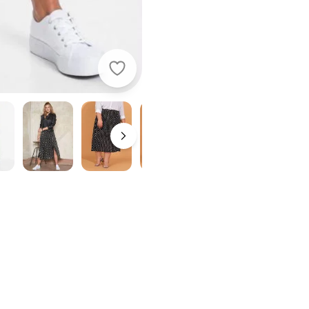
bonprix - Saia com Fendas Midi Poá