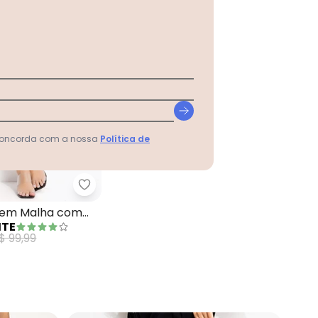
 concorda com a nossa
Política de
s Cargo
Preta em Malha Crepe
Marguerite - Saia Preto em Malha com Lu
o em Malha com
ITE
$ 99,99