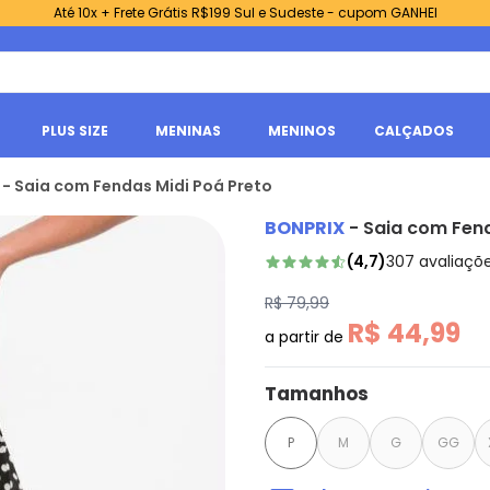
Até 10x + Frete Grátis R$199 Sul e Sudeste - cupom GANHEI
PLUS SIZE
MENINAS
MENINOS
CALÇADOS
 - Saia com Fendas Midi Poá Preto
BONPRIX
-
Saia com Fend
(
4,7
)
307
avaliaçõ
R$ 79,99
R$ 44,99
a partir de
Tamanhos
P
M
G
GG