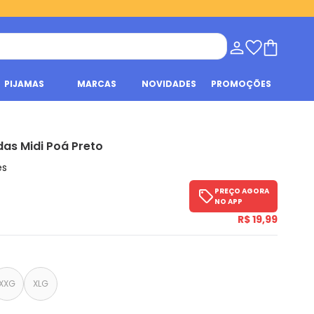
PIJAMAS
MARCAS
NOVIDADES
PROMOÇÕES
as Midi Poá Preto
es
PREÇO AGORA
NO APP
R$ 19,99
XXG
XLG