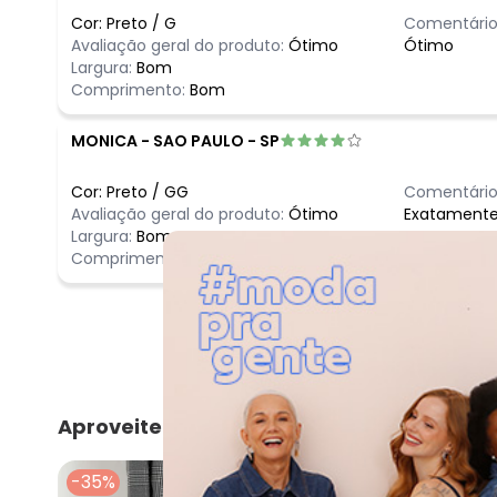
Cor:
Preto
/
G
Comentário
Avaliação geral do produto:
Ótimo
Ótimo
Largura:
Bom
Comprimento:
Bom
MONICA
-
SAO PAULO - SP
Cor:
Preto
/
GG
Comentário
Avaliação geral do produto:
Ótimo
Exatamente 
Largura:
Bom
Comprimento:
Bom
Aproveite e compre junto
-35%
-60%