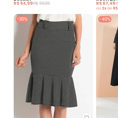
R$ 54,99
R$ 59,99
R$ 67,49
R
ou
2x
de
R$
-30%
-40%