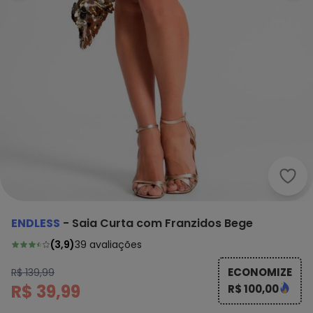
Endl
ENDLESS
-
Saia Curta com Franzidos Bege
(
3,9
)
39
avaliações
ECONOMIZE
R$ 139,99
R$ 39,99
R$ 100,00