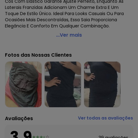
Cós Com Elástico Garante Ajuste Perfeito, Enquanto As
Laterais Franzidas Adicionam Um Charme Extra E Um
Toque De Estilo Único. Ideal Para Looks Casuais Ou Para
Ocasiões Mais Descontraídas, Essa Saia Proporciona
Elegância E Conforto Em Qualquer Combinação.
Endless - Saia Curta com Franzidos Bege
...Ver mais
Código do produto: 7700179
Fornecedor: ROVITEX IND E COM DE MALHAS LTDA / CNPJ
Fotos das Nossas Clientes
79.233.672/0010-98
Feito: Brasil
Cuidados para conservação do produto: Lavar à mão -
Não usar alvejante - Não usar secadora - Secar na sombra
- Passar temperatura mínima - Não lavar a seco
Tecido: Molecotton viscose lurex
Composição: Peca total 2% poliamida 93% viscose 3%
elastano 2% poliester
Histórico de preços
Avaliações
Ver todas as avaliações
O preço apresentado abaixo é o menor oferecido em
algum dia do mês, para o menor tamanho disponível.
3.9
N/D*
agosto/2026
39
avaliações