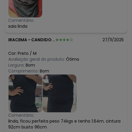
Comentário:
saia linda
IRACEMA
-
CANDIDO SALES - BA
27/11/2025
Cor:
Preto
/
M
Avaliação geral do produto:
Ótimo
Largura:
Bom
Comprimento:
Bom
Comentário:
linda, ficou perfeita peso 74kgs e tenho 1.64m. cintura
92cm busto 96cm