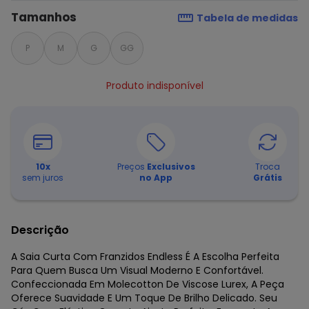
Tamanhos
Tabela de medidas
P
M
G
GG
Produto indisponível
10
x
Preços
Exclusivos
Troca
sem juros
no App
Grátis
Descrição
A Saia Curta Com Franzidos Endless É A Escolha Perfeita
Para Quem Busca Um Visual Moderno E Confortável.
Confeccionada Em Molecotton De Viscose Lurex, A Peça
Oferece Suavidade E Um Toque De Brilho Delicado. Seu