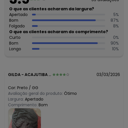
N/D*
julho/2026
N/D*
O que as clientes acharam da largura?
junho/2026
N/D*
Apertado
5
%
maio/2026
N/D*
Bom
87
%
abril/2026
N/D*
Folgado
8
%
março/2026
N/D*
O que as clientes acharam do comprimento?
fevereiro/2026
Curto
0
%
Bom
90
%
Longo
10
%
GILDA
-
ACAJUTIBA - BA
03/03/2026
Cor:
Preto
/
GG
Avaliação geral do produto:
Ótimo
Largura:
Apertado
Comprimento:
Bom