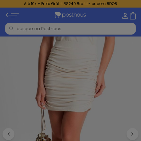
Até 10x + Frete Grátis R$249 Brasil - cupom 8DO8