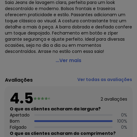
Saia Jeans de lavagem clara, perfeita para um look
descontraído e moderno. Bolsos frontais e traseiros
oferecem praticidade e estilo. Passantes adicionam um
toque clássico ao visual. A costura contrastante traz um
detalhe a mais à peça. A barra dobrada e desfiada confere
um toque despojado. Fechamento em botão e zíper
garante segurança e ajuste perfeito. Ideal para diversas
ocasiões, seja no dia a dia ou em momentos
descontraídos. Arrase no estilo com essa saia!
Animale Jeans - Saia Curta Jeans BoxAzul
...Ver mais
Código do produto: 3762837
Modelagem: Justa
Avaliações
Ver todas as avaliações
Comprimento: Curto
Cintura: Média
4.5
Fechamento: Botão e zíper
2
avaliações
Tecido: Jeans
Composição: 100% algodão
O que as clientes acharam da largura?
Apertado
0
%
Histórico de preços
Bom
100
%
Folgado
0
%
O preço apresentado abaixo é o menor oferecido em
O que as clientes acharam do comprimento?
algum dia do mês, para o menor tamanho disponível.