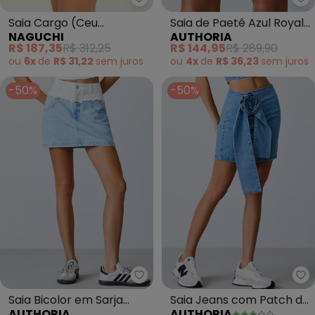
Naguchi - Saia Cargo (Ceu Acin
Au
Saia Cargo (Ceu
Saia de Paetê Azul Royal
NAGUCHI
AUTHORIA
Acinzentado)
(Azul)
R$ 187,35
R$ 312,25
R$ 144,95
R$ 289,90
ou
6x
de
R$ 31,22
sem
juros
ou
4x
de
R$ 36,23
sem
juros
-50%
-50%
Authoria - Saia Bicolor em Sarja
Au
Saia Bicolor em Sarja
Saia Jeans com Patch de
AUTHORIA
AUTHORIA