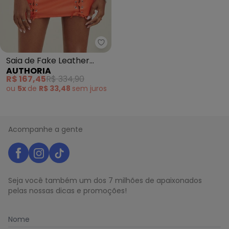
Authoria - Saia de Fake Leather 
Saia de Fake Leather
AUTHORIA
Laranja (Laranja)
R$ 167,45
R$ 334,90
ou
5x
de
R$ 33,48
sem
juros
Acompanhe a gente
Seja você também um dos 7 milhões de apaixonados
pelas nossas dicas e promoções!
Nome