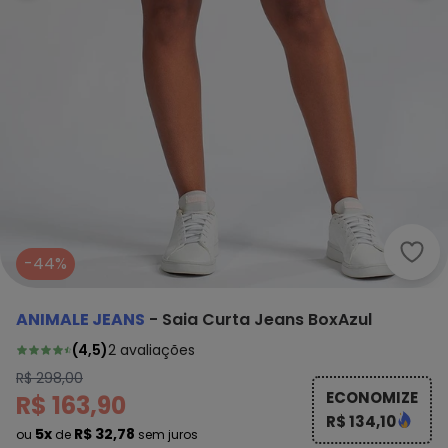
Anim
-44%
ANIMALE JEANS
-
Saia Curta Jeans BoxAzul
(
4,5
)
2
avaliações
R$ 298,00
ECONOMIZE
R$ 163,90
R$ 134,10
5x
R$ 32,78
ou
de
sem juros