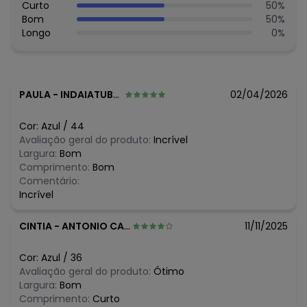
Curto
50
%
N/D*
agosto/2026
Bom
50
%
N/D*
julho/2026
Longo
0
%
N/D*
junho/2026
R$ 178,8
maio/2026
R$ 104,3
abril/2026
R$ 178,8
março/2026
N/D*
fevereiro/2026
PAULA
-
INDAIATUBA - SP
02/04/2026
Cor:
Azul
/
44
Avaliação geral do produto:
Incrível
Largura:
Bom
Comprimento:
Bom
Comentário:
Incrível
CINTIA
-
ANTONIO CARLOS - MG
11/11/2025
Cor:
Azul
/
36
Avaliação geral do produto:
Ótimo
Largura:
Bom
Comprimento:
Curto