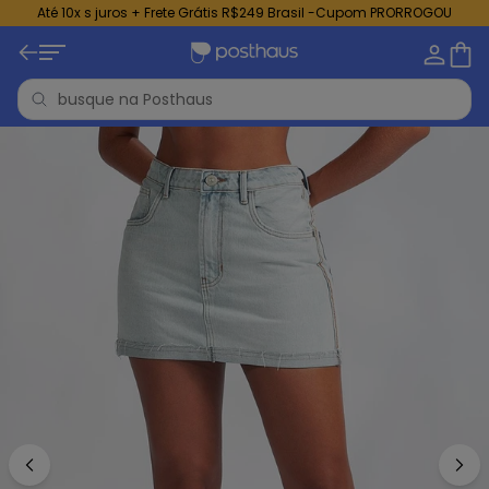
Até 10x s juros + Frete Grátis R$249 Brasil -Cupom PRORROGOU