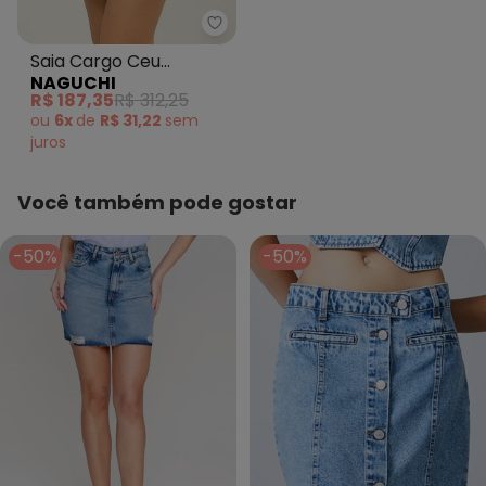
Naguchi - Saia Cargo Ceu Acin
Saia Cargo Ceu
NAGUCHI
Acinzentado
R$ 187,35
R$ 312,25
ou
6x
de
R$ 31,22
sem
juros
Você também pode gostar
-50%
-50%