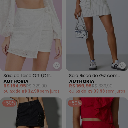
Authoria - Saia de Laise Off (Of
Au
Saia de Laise Off (Off
Saia Risca de Giz com
AUTHORIA
AUTHORIA
White)
Maxi Laço (Preto)
R$ 164,95
R$ 329,90
R$ 169,95
R$ 339,90
ou
5x
de
R$ 32,98
sem
juros
ou
5x
de
R$ 33,98
sem
juros
-50%
-50%