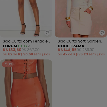
Forum - Saia Curta com Fenda e
Do
Saia Curta com Fenda e
Saia Curta Soft Garden
FORUM
DOCE TRAMA
Brilho (Preto)
em Sarja (Branco)
R$ 183,50
R$ 367,00
R$ 144,95
R$ 289,90
ou
6x
de
R$ 30,58
sem
juros
ou
4x
de
R$ 36,23
sem
juros
-50%