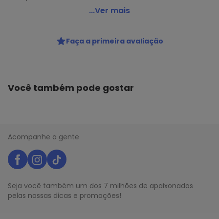
Lança Perfume - Saia Curta Jeans Evasê A0004
...Ver mais
Código do produto: 23356031
Faça a primeira avaliação
Histórico de preços
O preço apresentado abaixo é o menor oferecido em
algum dia do mês, para o menor tamanho disponível.
N/D*
agosto/2026
Você também pode gostar
N/D*
julho/2026
N/D*
junho/2026
N/D*
maio/2026
N/D*
abril/2026
N/D*
março/2026
Acompanhe a gente
N/D*
fevereiro/2026
Seja você também um dos 7 milhões de apaixonados
pelas nossas dicas e promoções!