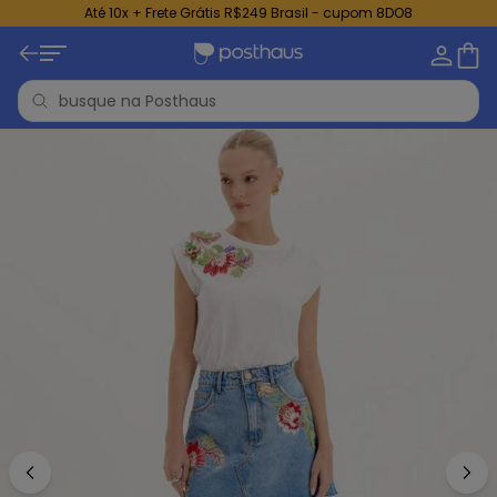
Até 10x + Frete Grátis R$249 Brasil - cupom 8DO8