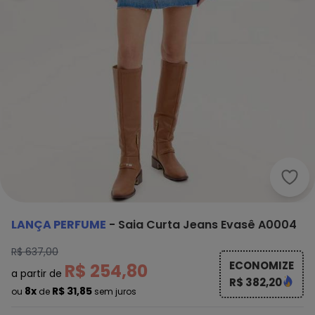
Lanç
LANÇA PERFUME
-
Saia Curta Jeans Evasê A0004
R$ 637,00
ECONOMIZE
R$ 254,80
a partir de
R$ 382,20
8x
R$ 31,85
ou
de
sem juros