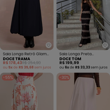
Doce Trama - Saia Longa Retrô
Do
Saia Longa Retrô Glam
Saia Longa Preta
DOCE TRAMA
DOCE TOM
(Preto)
Elegante Feminina
R$ 178,43
R$ 254,90
R$ 199,99
(Preto)
ou
5x
de
R$ 35,68
sem
juros
ou
6x
de
R$ 33,33
sem
juros
-55%
-30%