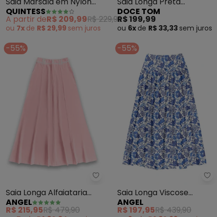
Saia Marsala em Nylon
Saia Longa Preta
QUINTESS
DOCE TOM
Suede
Elegante Feminina (Off
A partir de
R$ 209,99
R$ 229,99
R$ 199,99
White)
ou
7x
de
R$ 29,99
sem
juros
ou
6x
de
R$ 33,33
sem
juros
-55%
-55%
Angel - Saia Longa Alfaiataria (
An
Saia Longa Alfaiataria
Saia Longa Viscose
ANGEL
ANGEL
(Rosa)
Estampada (Azul)
R$ 215,95
R$ 479,90
R$ 197,95
R$ 439,90