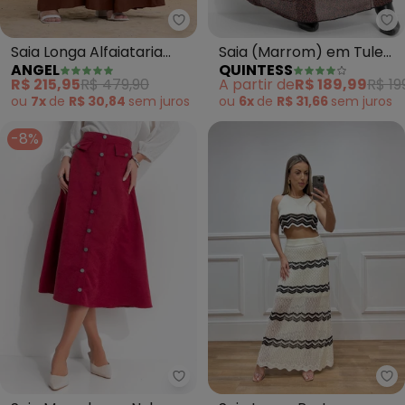
Angel - Saia Longa Alfaiataria 
Qu
Saia Longa Alfaiataria
Saia (Marrom) em Tule
ANGEL
QUINTESS
(Marrom)
com Elastano
R$ 215,95
R$ 479,90
A partir de
R$ 189,99
R$ 19
ou
7x
de
R$ 30,84
sem
juros
ou
6x
de
R$ 31,66
sem
juros
-8%
Quintess - Saia Marsala em Nyl
Do