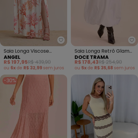
Angel - Saia Longa Viscose Es
Do
Saia Longa Viscose
Saia Longa Retrô Glam
ANGEL
DOCE TRAMA
Estampada (Bege)
(Branco)
R$ 197,95
R$ 439,90
R$ 178,43
R$ 254,90
ou
6x
de
R$ 32,99
sem
juros
ou
5x
de
R$ 35,68
sem
juros
-30%