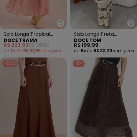
Doce Trama - Saia Longa Tropi
Do
Saia Longa Tropical
Saia Longa Preta
DOCE TRAMA
DOCE TOM
Garden em Renda (Rosa)
Elegante Feminina
R$ 223,93
R$ 319,90
R$ 199,99
(Bege)
ou
7x
de
R$ 31,99
sem
juros
ou
6x
de
R$ 33,33
sem
juros
-55%
-5%