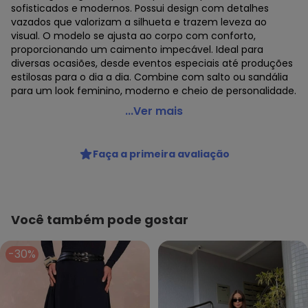
sofisticados e modernos. Possui design com detalhes
vazados que valorizam a silhueta e trazem leveza ao
visual. O modelo se ajusta ao corpo com conforto,
proporcionando um caimento impecável. Ideal para
diversas ocasiões, desde eventos especiais até produções
estilosas para o dia a dia. Combine com salto ou sandália
para um look feminino, moderno e cheio de personalidade.
Doce Tom - Saia Longa Preta Elegante Feminina Preto
...Ver mais
Código do produto: 8480197
Fornecedor: DORI MODAS EIRELI / CNPJ 33.883.157/0001-61
Faça a primeira avaliação
Feito: BRASIL
Cuidados para conservação do produto: Somente
lavagem manual. Manusear com cuidado. Não usar alveja
mento à base de cloro. Secar na horizontal. Não passar a
ferro. Não remover manchas com solventes. Processo
Você também pode gostar
muito suave.
Tecido: TRICÔ
-30%
Composição: 100% ACRÍLICO