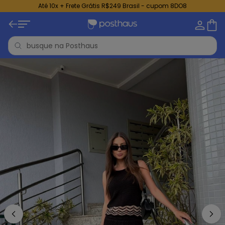
Até 10x + Frete Grátis R$249 Brasil - cupom 8DO8