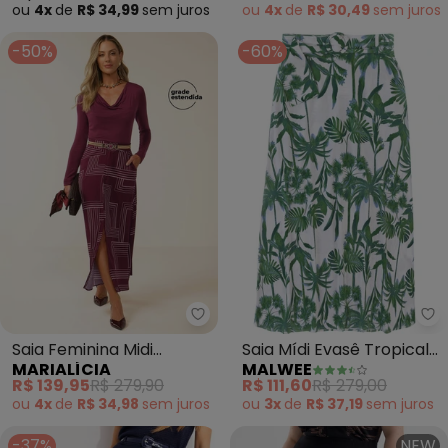
ou
4x
de
R$ 34,99
sem
juros
ou
4x
de
R$ 30,49
sem
juros
-50%
-60%
Marialícia - Saia Feminina Mid
Ma
Saia Feminina Midi
Saia Mídi Evasê Tropical
MARIALÍCIA
MALWEE
Estampa Geométrica
(Verde)
R$ 139,95
R$ 279,90
R$ 111,60
R$ 279,00
(Vermelho)
ou
4x
de
R$ 34,98
sem
juros
ou
3x
de
R$ 37,19
sem
juros
-37%
NEW