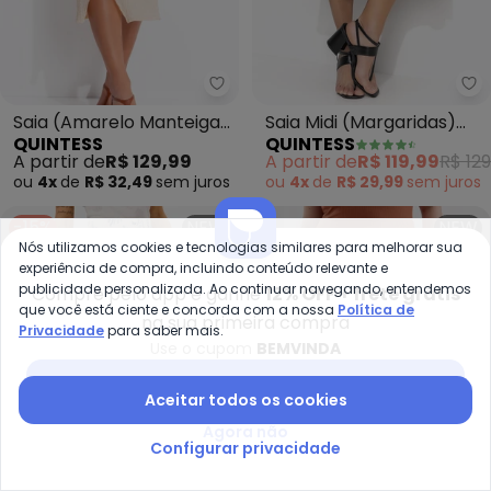
Quintess - Saia (Amarelo Mante
Qu
Saia (Amarelo Manteiga)
Saia Midi (Margaridas)
QUINTESS
QUINTESS
em Malha Texturizada
com Bolsos e Fenda
A partir de
R$ 129,99
A partir de
R$ 119,99
R$ 129
ou
4x
de
R$ 32,49
sem
juros
ou
4x
de
R$ 29,99
sem
juros
-15%
NEW
NEW
Nós utilizamos cookies e tecnologias similares para melhorar sua
experiência de compra, incluindo conteúdo relevante e
publicidade personalizada. Ao continuar navegando, entendemos
Compre pelo app e ganhe
12% OFF + frete grátis
que você está ciente e concorda com a nossa
Política de
na sua primeira compra
Privacidade
para saber mais.
Use o cupom
BEMVINDA
Baixar app Posthaus
Aceitar todos os cookies
Agora não
Configurar privacidade