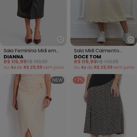
Dianna - Saia Feminina Midi em 
Do
Saia Feminina Midi em
Saia Midi Caimento
DIANNA
DOCE TOM
Courino Sintético (Preto)
Leve(Bege)
R$ 119,99
R$ 199,99
R$ 119,99
R$ 149,99
ou
4x
de
R$ 29,99
sem
juros
ou
4x
de
R$ 29,99
sem
juros
NEW
-7%