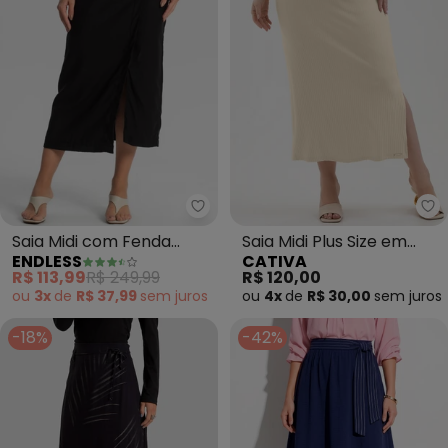
Endless - Saia Midi com Fenda (
Ca
Saia Midi com Fenda
Saia Midi Plus Size em
ENDLESS
CATIVA
(Preto)
Canelado (Bege)
R$ 113,99
R$ 249,99
R$ 120,00
ou
3x
de
R$ 37,99
sem
juros
ou
4x
de
R$ 30,00
sem
juros
-18%
-42%