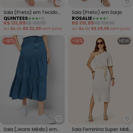
Quintess - Saia (Preta) em Teci
Ro
Saia (Preta) em Tecido
Saia (Preto) em Sarja
QUINTESS
ROSALIE
Texturizado
R$ 131,99
R$ 199,99
R$ 119,99
R$ 159,99
ou
4x
de
R$ 32,99
sem
juros
ou
4x
de
R$ 29,99
sem
juros
-41%
-14%
NEW
bonprix - Saia (Jeans Médio) e
En
Saia (Jeans Médio) em
Saia Feminina Super Midi