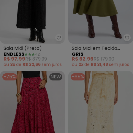
Endless - Saia Midi (Preto)
Gr
Saia Midi (Preto)
Saia Midi em Tecido
ENDLESS
GRIS
Texturizado (Verde)
R$ 97,99
R$ 379,99
R$ 62,96
R$ 179,90
ou
3x
de
R$ 32,66
sem
juros
ou
2x
de
R$ 31,48
sem
juros
-75%
NEW
-65%