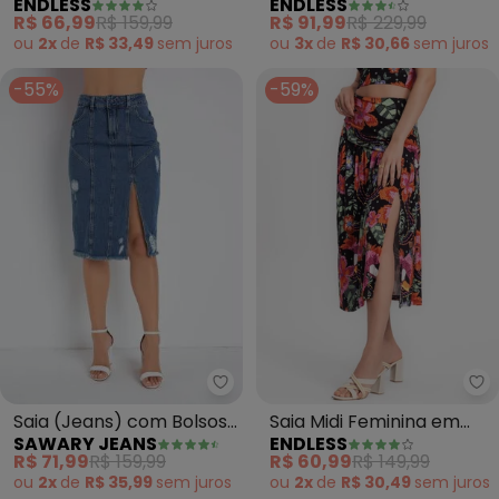
ENDLESS
ENDLESS
(Preto)
(Preto)
R$ 66,99
R$ 159,99
R$ 91,99
R$ 229,99
ou
2x
de
R$ 33,49
sem
juros
ou
3x
de
R$ 30,66
sem
juros
-55%
-59%
Sawary Jeans - Saia (Jeans) c
En
Saia (Jeans) com Bolsos
Saia Midi Feminina em
SAWARY JEANS
ENDLESS
Sawary
Ribana Canelada (Preto)
R$ 71,99
R$ 159,99
R$ 60,99
R$ 149,99
ou
2x
de
R$ 35,99
sem
juros
ou
2x
de
R$ 30,49
sem
juros