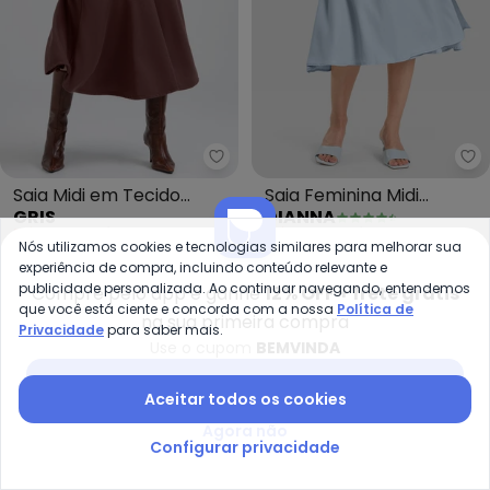
Gris - Saia Midi em Tecido Text
Di
Saia Midi em Tecido
Saia Feminina Midi
GRIS
DIANNA
Texturizado (Marrom
Envelope (Azul)
R$ 62,96
R$ 179,90
R$ 80,99
R$ 99,99
Escuro)
Nós utilizamos cookies e tecnologias similares para melhorar sua
ou
2x
de
R$ 31,48
sem
juros
ou
2x
de
R$ 40,49
sem
juros
experiência de compra, incluindo conteúdo relevante e
publicidade personalizada. Ao continuar navegando, entendemos
Compre pelo app e ganhe
12% OFF + frete grátis
-49%
-50%
que você está ciente e concorda com a nossa
Política de
na sua primeira compra
Privacidade
para saber mais.
Use o cupom
BEMVINDA
Baixar app Posthaus
Aceitar todos os cookies
Agora não
Configurar privacidade