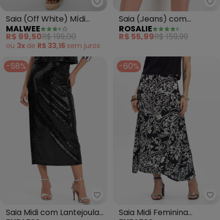
Malwee - Saia (Off White) Mídi
Saia (Jeans) com
Saia (Off White) Mídi
ROSALIE
MALWEE
Babados
Cargo em Sarja
R$ 55,99
R$ 159,99
R$ 99,50
R$ 199,00
ou
3x
de
R$ 33,16
sem
juros
-58%
-60%
Endless - Saia Midi com Lantejou
En
Saia Midi com Lantejoula
Saia Midi Feminina