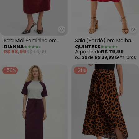
Dianna - Saia Midi Feminina em
Qu
Saia Midi Feminina em
Saia (Bordô) em Malha
DIANNA
QUINTESS
Tricot Glow Shine
de Viscose
R$ 58,99
R$ 99,99
A partir de
R$ 79,99
(Vermelho)
ou
2x
de
R$ 39,99
sem
juros
-50%
-21%