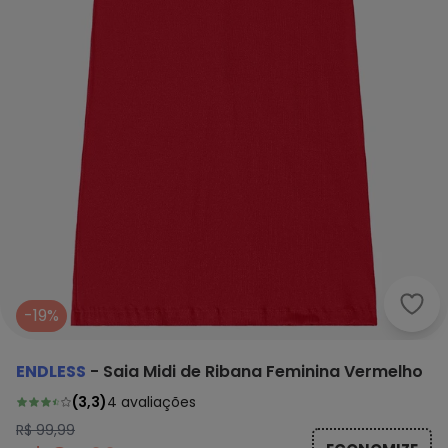
Endl
-19%
ENDLESS
-
Saia Midi de Ribana Feminina Vermelho
(
3,3
)
4
avaliações
R$ 99,99