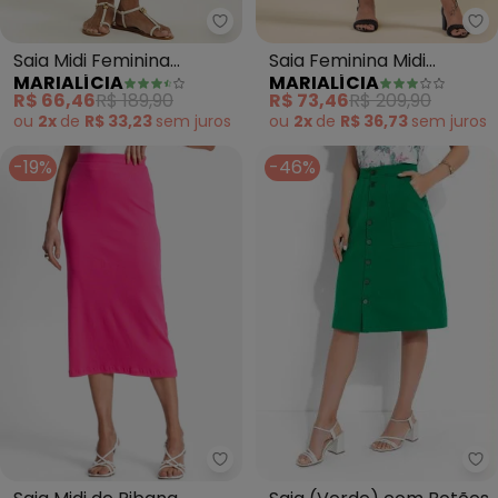
Marialícia - Saia Midi Feminina 
Ma
Saia Midi Feminina
Saia Feminina Midi
MARIALÍCIA
MARIALÍCIA
Tropical Devorê (Verde)
Listrada com Fenda
R$ 66,46
R$ 189,90
R$ 73,46
R$ 209,90
(Preto)
ou
2x
de
R$ 33,23
sem
juros
ou
2x
de
R$ 36,73
sem
juros
-19%
-46%
Ro
Endless - Saia Midi de Ribana F