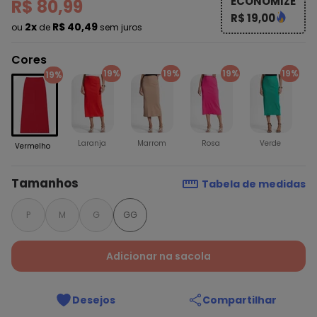
ECONOMIZE
R$ 80,99
R$ 19,00
2x
R$ 40,49
ou
de
sem juros
Cores
19%
19%
19%
19%
19%
Laranja
Marrom
Rosa
Verde
Vermelho
Tamanhos
Tabela de medidas
P
M
G
GG
Adicionar na sacola
Desejos
Compartilhar