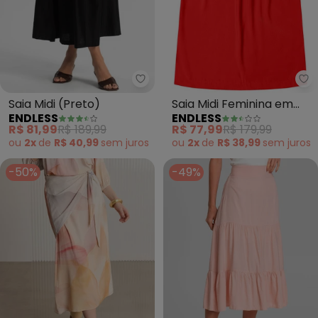
Endless - Saia Midi (Preto)
En
Saia Midi (Preto)
Saia Midi Feminina em
ENDLESS
ENDLESS
Alfaiataria (Laranja)
R$ 81,99
R$ 189,99
R$ 77,99
R$ 179,99
ou
2x
de
R$ 40,99
sem
juros
ou
2x
de
R$ 38,99
sem
juros
-50%
-49%