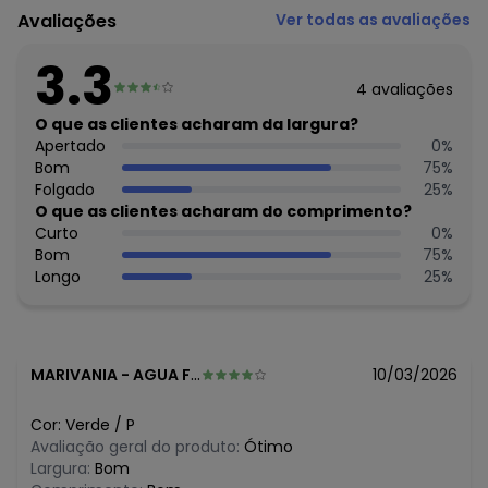
Fornecedor: ROVITEX IND E COM DE MALHAS LTDA / CNPJ
Avaliações
Ver todas as avaliações
79.233.672/0010-98
Feito: Brasil
3.3
Cuidados para conservação do produto: Lavar na
4
avaliações
temperatura mínima de 40°.
Não usar alvejante.
O que as clientes acharam da largura?
Usar secadora na temperatura mínima.
Apertado
0
%
Secar na sombra.
Bom
75
%
Passar na temperatura média.
Folgado
25
%
Não lavar a seco.
O que as clientes acharam do comprimento?
Tecido: Ribana
Curto
0
%
Composição: Peca Total 97% Algodao 3% Elastano
Bom
75
%
Longo
25
%
MARIVANIA
-
AGUA FRIA - BA
10/03/2026
Cor:
Verde
/
P
Avaliação geral do produto:
Ótimo
Largura:
Bom