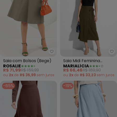
Rosalie - Saia com Bolsos (Bege
Ma
Saia com Bolsos (Bege)
Saia Midi Feminina
ROSALIE
MARIALÍCIA
Viscose Transpassada
R$ 71,99
R$ 159,99
R$ 66,46
R$ 189,90
(Verde)
ou
2x
de
R$ 35,99
sem
juros
ou
2x
de
R$ 33,23
sem
juros
-65%
-19%