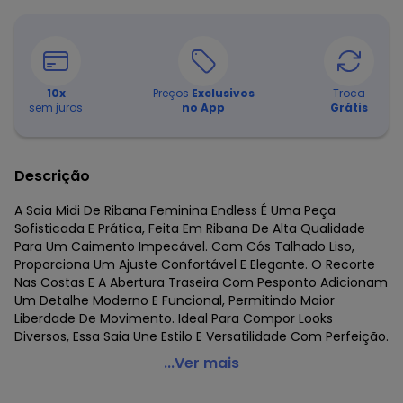
10
x
Preços
Exclusivos
Troca
sem juros
no App
Grátis
Descrição
A Saia Midi De Ribana Feminina Endless É Uma Peça
Sofisticada E Prática, Feita Em Ribana De Alta Qualidade
Para Um Caimento Impecável. Com Cós Talhado Liso,
Proporciona Um Ajuste Confortável E Elegante. O Recorte
Nas Costas E A Abertura Traseira Com Pesponto Adicionam
Um Detalhe Moderno E Funcional, Permitindo Maior
Liberdade De Movimento. Ideal Para Compor Looks
Diversos, Essa Saia Une Estilo E Versatilidade Com Perfeição.
Endless - Saia Midi de Ribana Feminina Vermelho
...Ver mais
Código do produto: 7548808