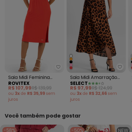
Rovitex - Saia Midi Feminina M
Selec
Saia Midi Feminina
Saia Midi Amarração
ROVITEX
SELECT
Molecotton Vermelho
Envelope Vermelho
R$ 107,99
R$ 139,99
R$ 97,99
R$ 124,99
ou
3x
de
R$ 35,99
sem
ou
3x
de
R$ 32,66
sem
juros
juros
Você também pode gostar
-58%
-50%
NEW