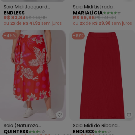
Saia Midi Jacquard
Saia Midi Listrada
ENDLESS
MARIALÍCIA
Acetinado Onças
(Vermelho)
R$ 83,84
R$ 214,99
R$ 59,96
R$ 149,90
(Vermelho)
ou
2x
de
R$ 41,92
sem
juros
ou
2x
de
R$ 29,98
sem
juros
-46%
-19%
Quintess - Saia (Natureza Verm
En
Saia (Natureza
Saia Midi de Ribana
QUINTESS
ENDLESS
Vermelha) em Malha Fria
Feminina (Vermelho)