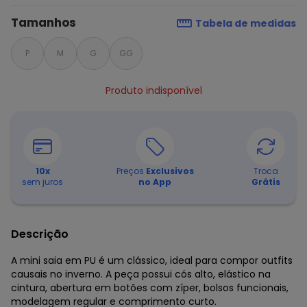
Tamanhos
Tabela de medidas
P
M
G
GG
Produto indisponível
10
x
Preços
Exclusivos
Troca
sem juros
no App
Grátis
Descrição
A mini saia em PU é um clássico, ideal para compor outfits
causais no inverno. A peça possui cós alto, elástico na
cintura, abertura em botões com zíper, bolsos funcionais,
modelagem regular e comprimento curto.