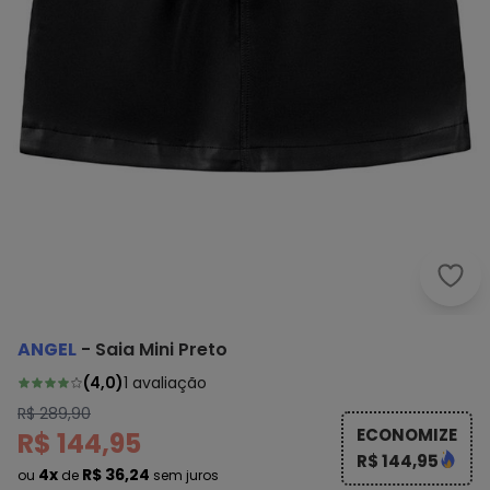
Ange
ANGEL
-
Saia Mini Preto
(
4,0
)
1
avaliação
R$ 289,90
ECONOMIZE
R$ 144,95
R$ 144,95
4x
R$ 36,24
ou
de
sem juros