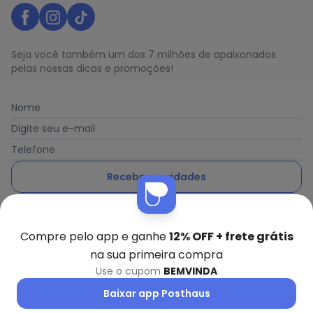
Seja você também um dos 7 milhões de apaixonados
pelas nossas dicas e promoções!
Nome
Digite seu e-mail
Telefone
Receber novidades
Ao enviar o cadastro, você concorda com a nossa
Política
de Privacidade
Compre pelo app e ganhe
12% OFF + frete grátis
na sua primeira compra
Use o cupom
BEMVINDA
Posthaus é uma marca da Posthaus Ltda / CNPJ:
Baixar app Posthaus
80.462.138/0001-41