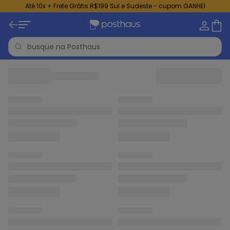
Até 10x + Frete Grátis R$199 Sul e Sudeste - cupom GANHEI