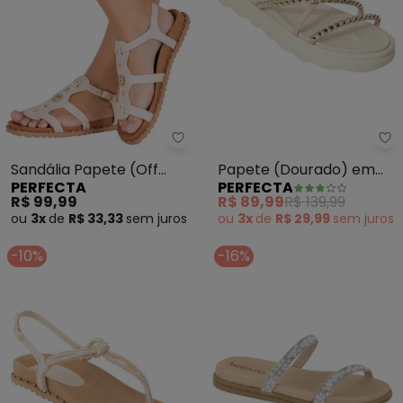
Perfecta - Sandália Papete (O
Pe
Sandália Papete (Off
Papete (Dourado) em
PERFECTA
PERFECTA
White) com Adereços
Sisntético
R$ 99,99
R$ 89,99
R$ 139,99
Dourados
ou
3x
de
R$ 33,33
sem
juros
ou
3x
de
R$ 29,99
sem
juros
-10%
-16%