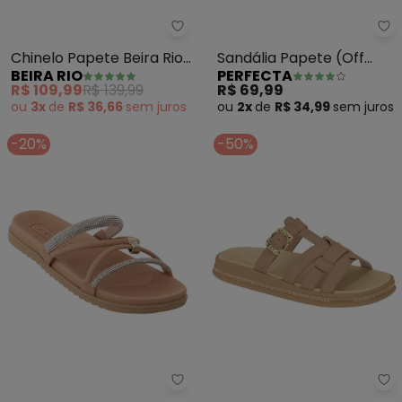
Beira Rio - Chinelo Papete Beir
Pe
Chinelo Papete Beira Rio
Sandália Papete (Off
BEIRA RIO
PERFECTA
(Caramelo) em Sintético
White) em Sintético e
R$ 109,99
R$ 139,99
R$ 69,99
Strass
ou
3x
de
R$ 36,66
sem
juros
ou
2x
de
R$ 34,99
sem
juros
-20%
-50%
Beira Rio - Chinelo Beira Rio (N
Mo