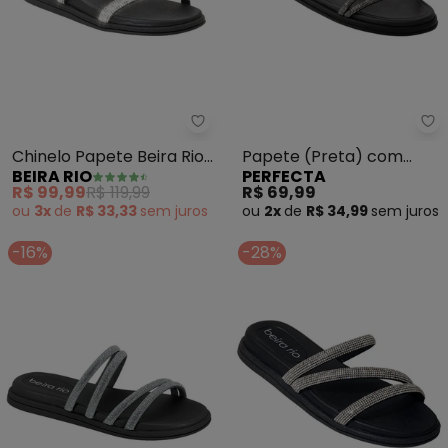
Beira Rio - Chinelo Papete Beira
Pe
Chinelo Papete Beira Rio
Papete (Preta) com
BEIRA RIO
PERFECTA
(Preto) em Sintético
Detalhe de Strass
R$ 99,99
R$ 119,99
R$ 69,99
ou
3x
de
R$ 33,33
sem
juros
ou
2x
de
R$ 34,99
sem
juros
-16%
-28%