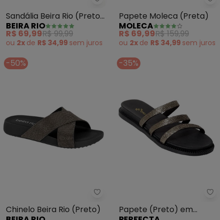
Beira Rio - Sandália Beira Rio (P
Mo
Sandália Beira Rio (Preto)
Papete Moleca (Preta)
BEIRA RIO
MOLECA
em Sintético
R$ 69,99
R$ 99,99
R$ 69,99
R$ 159,99
ou
2x
de
R$ 34,99
sem
juros
ou
2x
de
R$ 34,99
sem
juros
-50%
-35%
Beira Rio - Chinelo Beira Rio (Pr
Pe
Chinelo Beira Rio (Preto)
Papete (Preto) em
BEIRA RIO
PERFECTA