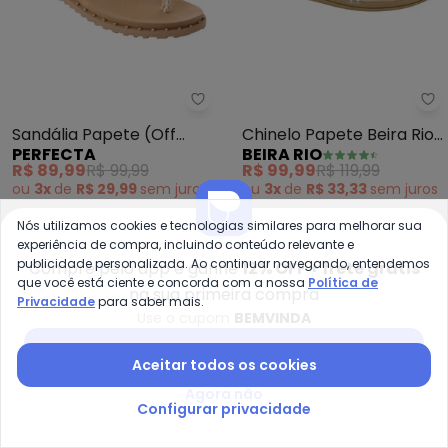
Perfecta - Sandália Papete (Of
Be
Sandália Papete (Off
Chinelo Papete Beira Rio
PERFECTA
BEIRA RIO
White) em Tecido
(Creme) em Sintético
R$ 89,99
R$ 99,99
R$ 99,99
R$ 119,99
ou
3x
de
R$ 29,99
sem
juros
ou
3x
de
R$ 33,33
sem
juros
Nós utilizamos cookies e tecnologias similares para melhorar sua
-27%
-50%
experiência de compra, incluindo conteúdo relevante e
publicidade personalizada. Ao continuar navegando, entendemos
Compre pelo app e ganhe
12% OFF + frete grátis
que você está ciente e concorda com a nossa
Política de
na sua primeira compra
Privacidade
para saber mais.
Use o cupom
BEMVINDA
Baixar app Posthaus
Aceitar todos os cookies
Agora não
Configurar privacidade