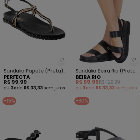
Perfecta - Sandália Papete (Pr
Be
Sandália Papete (Preta)
Sandália Beira Rio (Preto)
PERFECTA
BEIRA RIO
em Tecido
em Sintético
R$ 99,99
R$ 99,99
R$ 129,99
ou
3x
de
R$ 33,33
sem
juros
ou
3x
de
R$ 33,33
sem
juros
-15%
-30%