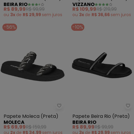
BEIRA RIO
VIZZANO
em Sintético
R$ 89,99
R$ 99,99
R$ 109,99
R$ 219,99
ou
3x
de
R$ 29,99
sem
juros
ou
3x
de
R$ 36,66
sem
juros
-56%
-10%
Moleca - Papete Moleca (Preta
Be
Papete Moleca (Preta)
Papete Beira Rio (Preta)
MOLECA
BEIRA RIO
R$ 69,99
R$ 159,99
R$ 89,99
R$ 99,99
ou
2x
de
R$ 34,99
sem
juros
ou
3x
de
R$ 29,99
sem
juros