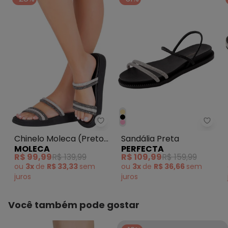
Chinelo Moleca (Preto) em Sint
Perfe
Chinelo Moleca (Preto)
Sandália Preta
MOLECA
PERFECTA
em Sintético
R$ 99,99
R$ 139,99
R$ 109,99
R$ 159,99
ou
3x
de
R$ 33,33
sem
ou
3x
de
R$ 36,66
sem
juros
juros
Você também pode gostar