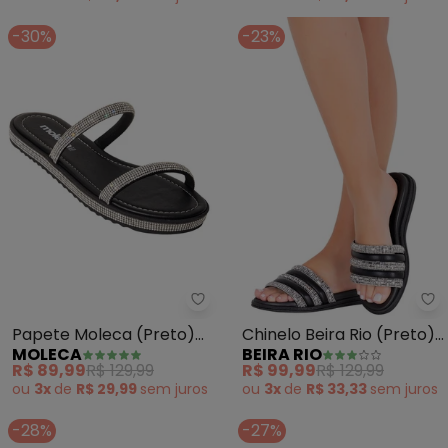
-30%
-23%
Moleca - Papete Moleca (Preto
Be
Papete Moleca (Preto)
Chinelo Beira Rio (Preto)
MOLECA
BEIRA RIO
em Sintético
em Sintético
R$ 89,99
R$ 129,99
R$ 99,99
R$ 129,99
ou
3x
de
R$ 29,99
sem
juros
ou
3x
de
R$ 33,33
sem
juros
-28%
-27%