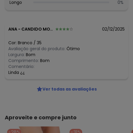
Longo
0
%
N/D*
março/2026
N/D*
fevereiro/2026
ANA
-
CANDIDO MOTA - SP
02/12/2025
Cor:
Branco
/
35
Avaliação geral do produto:
Ótimo
Largura:
Bom
Comprimento:
Bom
Comentário:
Linda ¿¿
Ver todas as avaliações
Aproveite e compre junto
-28%
-31%