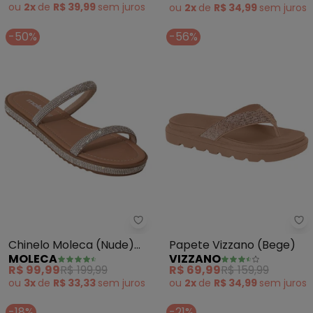
ou
2x
de
R$ 39,99
sem
juros
ou
2x
de
R$ 34,99
sem
juros
-50%
-56%
Moleca - Chinelo Moleca (Nude)
Vi
Chinelo Moleca (Nude)
Papete Vizzano (Bege)
MOLECA
VIZZANO
em Sintético
R$ 99,99
R$ 199,99
R$ 69,99
R$ 159,99
ou
3x
de
R$ 33,33
sem
juros
ou
2x
de
R$ 34,99
sem
juros
-18%
-21%