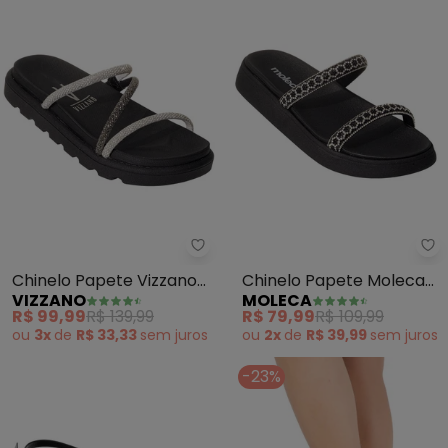
Vizzano - Chinelo Papete Vizzan
Mo
Chinelo Papete Vizzano
Chinelo Papete Moleca
VIZZANO
MOLECA
(Preto) em Sintético
(Preto) em Sintético
R$ 99,99
R$ 139,99
R$ 79,99
R$ 109,99
ou
3x
de
R$ 33,33
sem
juros
ou
2x
de
R$ 39,99
sem
juros
-23%