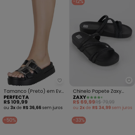
-12%
Perfecta - Tamanco (Preto) em
Za
Tamanco (Preto) em Eva
Chinelo Papete Zaxy
PERFECTA
ZAXY
com Fivelas
Gliter (Preto)
R$ 109,99
R$ 69,99
R$ 79,99
ou
3x
de
R$ 36,66
sem
juros
ou
2x
de
R$ 34,99
sem
juros
-50%
-33%