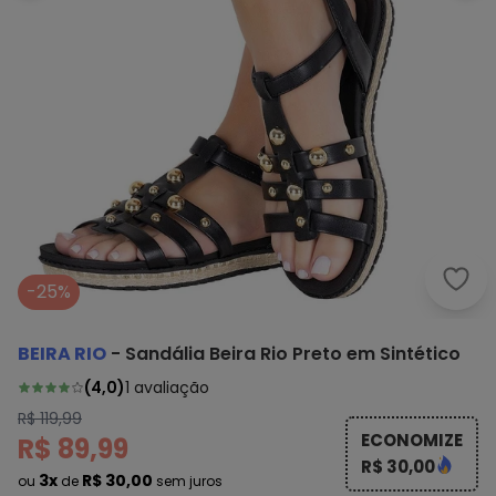
Beir
-25%
BEIRA RIO
-
Sandália Beira Rio Preto em Sintético
(
4,0
)
1
avaliação
R$ 119,99
ECONOMIZE
R$ 89,99
R$ 30,00
3x
R$ 30,00
ou
de
sem juros