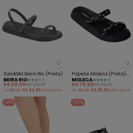
Beira Rio - Sandália Beira Rio (P
Mo
Sandália Beira Rio (Preta)
Papete Moleca (Preta)
BEIRA RIO
MOLECA
em Sintético
R$ 69,99
R$ 139,99
R$ 79,99
R$ 119,99
ou
2x
de
R$ 34,99
sem
juros
ou
2x
de
R$ 39,99
sem
juros
-21%
-37%