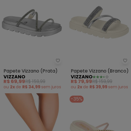
Vizzano - Papete Vizzano (Prat
Vi
Papete Vizzano (Prata)
Papete Vizzano (Branco)
VIZZANO
VIZZANO
R$ 69,99
R$ 159,99
R$ 79,99
R$ 159,99
ou
2x
de
R$ 34,99
sem
juros
ou
2x
de
R$ 39,99
sem
juros
-35%