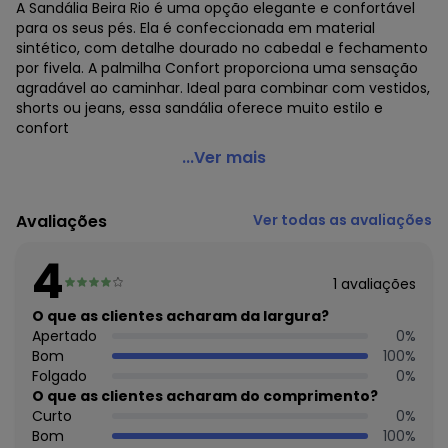
A Sandália Beira Rio é uma opção elegante e confortável
para os seus pés. Ela é confeccionada em material
sintético, com detalhe dourado no cabedal e fechamento
por fivela. A palmilha Confort proporciona uma sensação
agradável ao caminhar. Ideal para combinar com vestidos,
shorts ou jeans, essa sandália oferece muito estilo e
confort
Beira Rio - Sandália Beira Rio Preto em Sintético
...Ver mais
Código do produto: 3850401
Observação: Palmilha confort
Avaliações
Ver todas as avaliações
Tecido: Sintético
Composição: Sintético
4
1
avaliações
Histórico de preços
O que as clientes acharam da largura?
O preço apresentado abaixo é o menor oferecido em
Apertado
0
%
algum dia do mês, para o menor tamanho disponível.
Bom
100
%
N/D*
agosto/2026
Folgado
0
%
R$ 89,99
julho/2026
O que as clientes acharam do comprimento?
N/D*
junho/2026
Curto
0
%
N/D*
maio/2026
Bom
100
%
N/D*
abril/2026