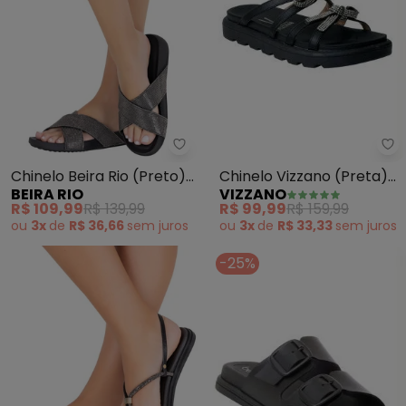
Vi
Beira Rio - Chinelo Beira Rio (Pr
Chinelo Vizzano (Preta)
Chinelo Beira Rio (Preto)
VIZZANO
BEIRA RIO
em Sintético
em Sintético
R$ 99,99
R$ 159,99
R$ 109,99
R$ 139,99
ou
3x
de
R$ 33,33
sem
juros
ou
3x
de
R$ 36,66
sem
juros
-25%