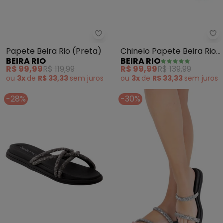
Beira Rio - Papete Beira Rio (Pr
Be
Papete Beira Rio (Preta)
Chinelo Papete Beira Rio
BEIRA RIO
BEIRA RIO
(Preto) em Sintético
R$ 99,99
R$ 119,99
R$ 99,99
R$ 139,99
ou
3x
de
R$ 33,33
sem
juros
ou
3x
de
R$ 33,33
sem
juros
-28%
-30%