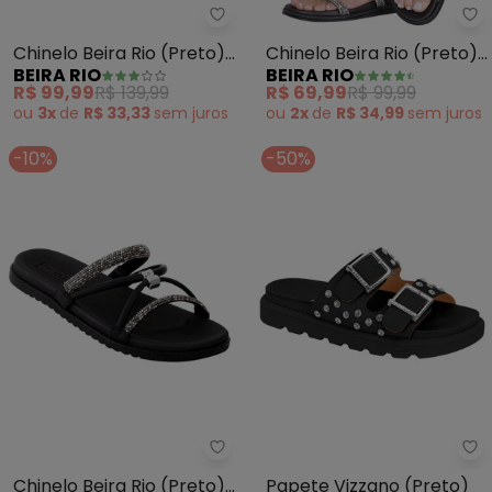
Beira Rio - Chinelo Beira Rio (Pr
Be
Chinelo Beira Rio (Preto)
Chinelo Beira Rio (Preto)
BEIRA RIO
BEIRA RIO
em Sintético
em Sintético
R$ 99,99
R$ 139,99
R$ 69,99
R$ 99,99
ou
3x
de
R$ 33,33
sem
juros
ou
2x
de
R$ 34,99
sem
juros
-10%
-50%
Beira Rio - Chinelo Beira Rio (Pr
Vi
Chinelo Beira Rio (Preto)
Papete Vizzano (Preto)