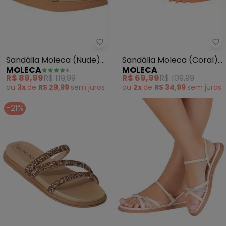
Moleca - Sandália Moleca (Nud
Mo
Sandália Moleca (Nude)
Sandália Moleca (Coral)
MOLECA
MOLECA
em Tecido
em Tecido
R$ 89,99
R$ 119,99
R$ 69,99
R$ 109,99
ou
3x
de
R$ 29,99
sem
juros
ou
2x
de
R$ 34,99
sem
juros
-21%