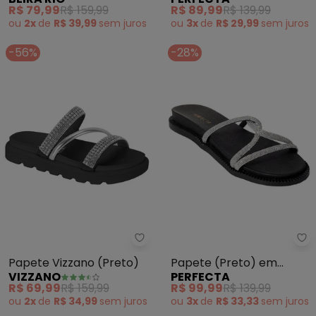
Material Sintético
R$ 79,99
R$ 159,99
R$ 89,99
R$ 139,99
ou
2x
de
R$ 39,99
sem
juros
ou
3x
de
R$ 29,99
sem
juros
-56%
-28%
Vizzano - Papete Vizzano (Pret
Pe
Papete Vizzano (Preto)
Papete (Preto) em
VIZZANO
PERFECTA
Sintético
R$ 69,99
R$ 159,99
R$ 99,99
R$ 139,99
ou
2x
de
R$ 34,99
sem
juros
ou
3x
de
R$ 33,33
sem
juros