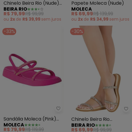
Chinelo Beira Rio (Nude)
Papete Moleca (Nude)
BEIRA RIO
MOLECA
em Sintético
R$ 79,99
R$ 99,99
R$ 69,99
R$ 139,99
ou
2x
de
R$ 39,99
sem
juros
ou
2x
de
R$ 34,99
sem
juros
-33%
-30%
Moleca - Sandália Moleca (Pink
Be
Sandália Moleca (Pink)
Chinelo Beira Rio
MOLECA
BEIRA RIO
em Sintético
(Dourado) em Sintético
R$ 79,99
R$ 119,99
R$ 69,99
R$ 99,99