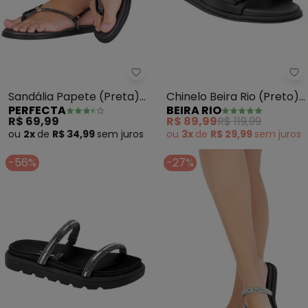
Be
Perfecta - Sandália Papete (Pr
Chinelo Beira Rio (Preto)
Sandália Papete (Preta)
BEIRA RIO
PERFECTA
em Sintético
com Detalhe em Strass
R$ 89,99
R$ 119,99
R$ 69,99
ou
3x
de
R$ 29,99
sem
juros
ou
2x
de
R$ 34,99
sem
juros
-56%
-27%