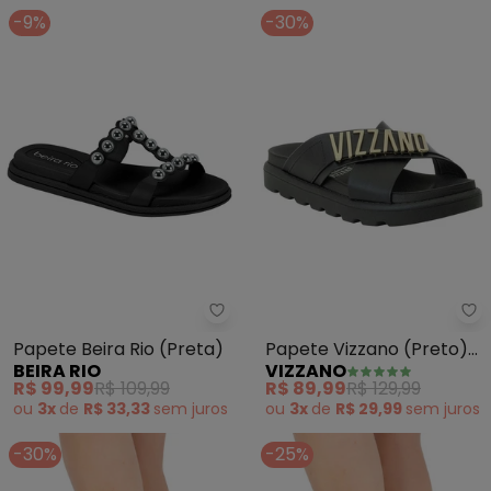
-9%
-30%
Beira Rio - Papete Beira Rio (Pr
Vi
Papete Beira Rio (Preta)
Papete Vizzano (Preto)
BEIRA RIO
VIZZANO
em Sintético
R$ 99,99
R$ 109,99
R$ 89,99
R$ 129,99
ou
3x
de
R$ 33,33
sem
juros
ou
3x
de
R$ 29,99
sem
juros
-30%
-25%