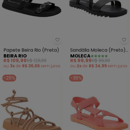
Mo
Beira Rio - Papete Beira Rio (Pr
Sandália Moleca (Preto)
Papete Beira Rio (Preta)
MOLECA
BEIRA RIO
em Sintético
R$ 69,99
R$ 99,99
R$ 109,99
R$ 129,99
ou
2x
de
R$ 34,99
sem
juros
ou
3x
de
R$ 36,66
sem
juros
-25%
-36%