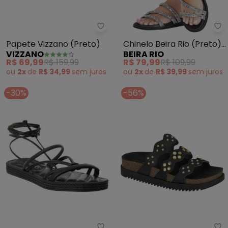
Vizzano - Papete Vizzano (Pret
Be
Papete Vizzano (Preto)
Chinelo Beira Rio (Preto)
VIZZANO
BEIRA RIO
em Sintético
R$ 69,99
R$ 159,99
R$ 79,99
R$ 109,99
ou
2x
de
R$ 34,99
sem
juros
ou
2x
de
R$ 39,99
sem
juros
-30%
-56%