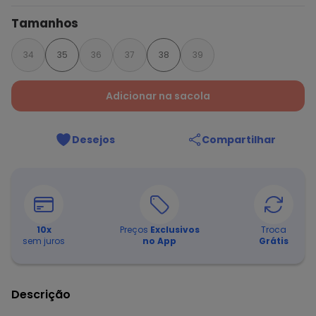
Tamanhos
34
35
36
37
38
39
Adicionar na sacola
Desejos
Compartilhar
10
x
Preços
Exclusivos
Troca
sem juros
no App
Grátis
Descrição