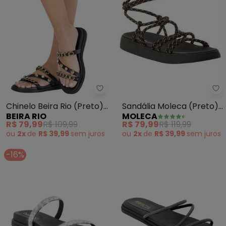
Mo
Beira Rio - Chinelo Beira Rio (Pr
Sandália Moleca (Preto)
Chinelo Beira Rio (Preto)
MOLECA
BEIRA RIO
em Sintético
em Sintético
R$ 79,99
R$ 119,99
R$ 79,99
R$ 109,99
ou
2x
de
R$ 39,99
sem
juros
ou
2x
de
R$ 39,99
sem
juros
-16%