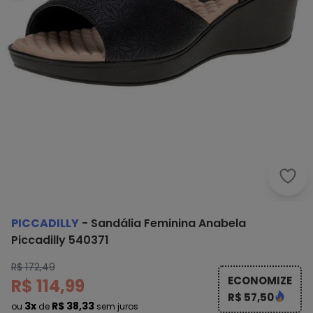
Picc
PICCADILLY
-
Sandália Feminina Anabela
Piccadilly 540371
R$ 172,49
ECONOMIZE
R$ 114,99
R$ 57,50
3x
R$ 38,33
ou
de
sem juros