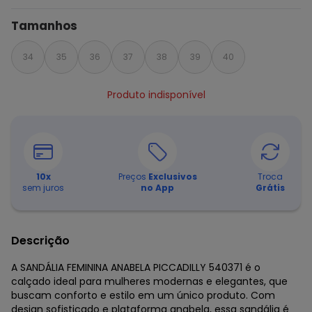
Tamanhos
34
35
36
37
38
39
40
Produto indisponível
10
x
Preços
Exclusivos
Troca
sem juros
no App
Grátis
Descrição
A SANDÁLIA FEMININA ANABELA PICCADILLY 540371 é o
calçado ideal para mulheres modernas e elegantes, que
buscam conforto e estilo em um único produto. Com
design sofisticado e plataforma anabela, essa sandália é