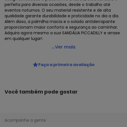
perfeita para diversas ocasiões, desde o trabalho até
eventos noturnos. O seu material resistente e de alta
qualidade garante durabilidade e praticidade no dia a dia.
Além disso, a palmilha macia e o solado antiderrapante
proporcionam maior conforto e segurança ao caminhar.
Adquira agora mesmo a sua SANDÁLIA PICCADILLY e arrase
em qualquer lugar!.
Piccadilly - Sandália Feminina Anabela Piccadilly 540371
...Ver mais
- Preto 01
Código do produto: 24239967
Faça a primeira avaliação
MODELO : A0085403
REFERENCIA : 540371
MARCA : Piccadilly
MATERIAL DA PALMILHA : EVA
MATERIAL DA SOLA : TR
Você também pode gostar
MATERIAL INTERNO : Têxtil
ACABAMENTO : Colado/Costurado
DETALHES : WIDE FIT
Os calçados com a característica WIDE FIT permitem que
os pés fiquem bem acomodados e diminuem as dores
Acompanhe a gente
causadas pelo Neuroma de Morton -