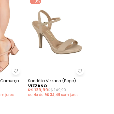
-13%
Perfecta - Sandália Bege em Camurça
Sandália Vizzano
m Camurça
Sandália Vizzano (Bege)
VIZZANO
R$ 129,99
R$ 149,99
em
juros
ou
4x
de
R$ 32,49
sem
juros