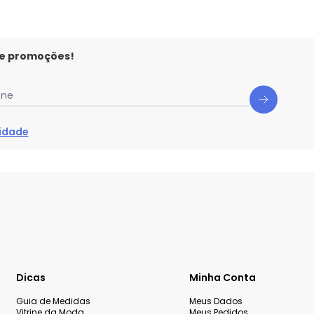
 e promoções!
one
cidade
Dicas
Minha Conta
Guia de Medidas
Meus Dados
Vitrine da Moda
Meus Pedidos