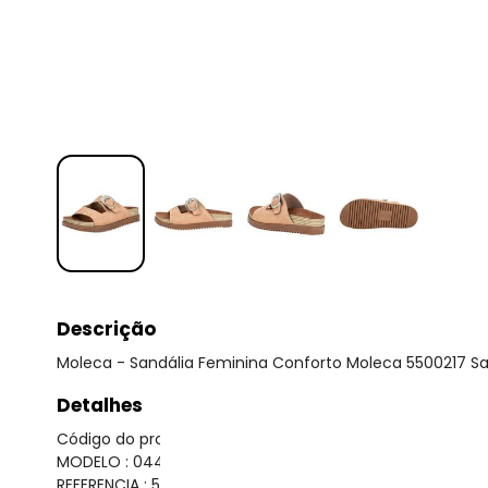
Descrição
Moleca - Sandália Feminina Conforto Moleca 5500217 S
Detalhes
Código do produto: 24263810
MODELO : 0441755
REFERENCIA : 5500217