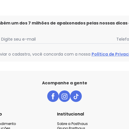
mbém um dos 7 milhões de apaixonados pelas nossas dicas
Digite seu e-mail
Telef
viar o cadastro, você concorda com a nossa
Política de Priva
Acompanhe a gente
o
Institucional
endimento
Sobre a Posthaus
luções
Grupo Posthaus