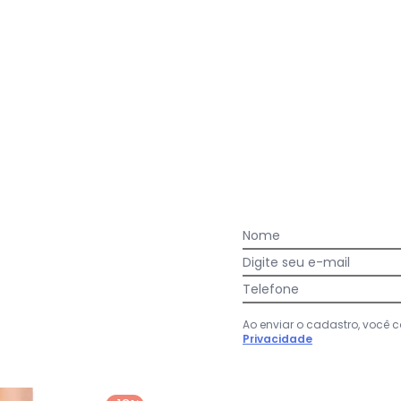
Nome
gum dia do mês, para o menor tamanho disponível.
Digite seu e-mail
Faça a primeira avaliação
Telefone
Ao enviar o cadastro, você
Privacidade