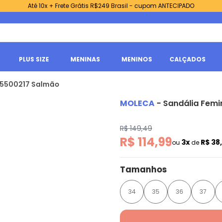
Até 10x + Frete Grátis R$249 Brasil - cupom ANTECIPADO
PLUS SIZE
MENINAS
MENINOS
CALÇADOS
 5500217 Salmão
MOLECA
-
Sandália Femi
R$ 149,49
R$ 114,99
3x
R$ 38
ou
de
Tamanhos
34
35
36
37