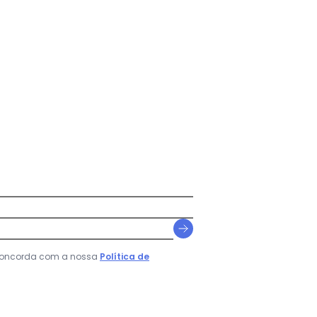
N/D*
N/D*
N/D*
 concorda com a nossa
Política de
N/D*
N/D*
N/D*