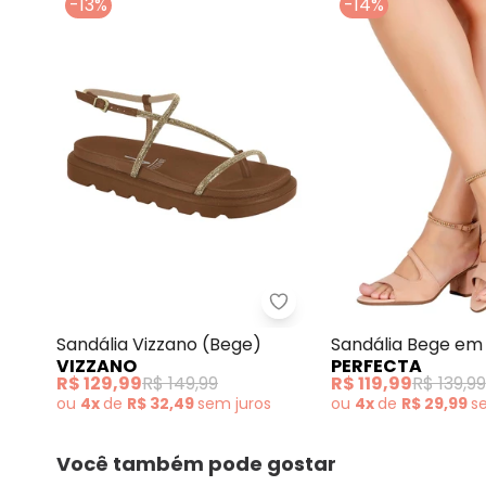
-13%
-14%
Sandália Vizzano (Bege)
Sandália Vizzano (Bege)
Sandália Bege e
VIZZANO
PERFECTA
R$ 129,99
R$ 149,99
R$ 119,99
R$ 139,99
ou
4x
de
R$ 32,49
sem
juros
ou
4x
de
R$ 29,99
s
Você também pode gostar