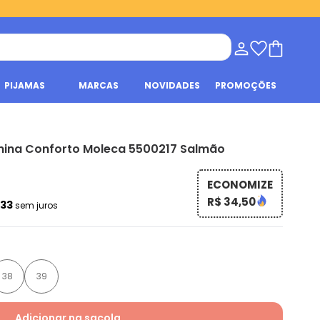
PIJAMAS
MARCAS
NOVIDADES
PROMOÇÕES
nina Conforto Moleca 5500217 Salmão
ECONOMIZE
R$ 34,50
,33
sem juros
38
39
Adicionar na sacola