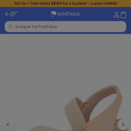
Até 10x + Frete Grátis R$199 Sul e Sudeste - cupom GANHEI