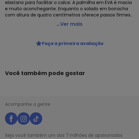
elastano para facilitar o calce. A palmilha em EVA é macia
e muito aconchegante. Enquanto o solado em borracha
com altura de quatro centímetros oferece passos firmes..
Campesi - Sandália Feminina Flat Campesi Cp081 - Bege
...Ver mais
Código do produto: 23113143
MODELO : A0640081
Faça a primeira avaliação
REFERENCIA : CP081
MARCA : Campesi
MATERIAL DA PALMILHA : EVA
MATERIAL DA SOLA : Borracha
GÊNERO : Female
Você também pode gostar
GRUPO DE IDADE : Adult
TIPO DE SALTO : Flat
MATERIAL DO SAPATO : Napa
MEDIDA DO SALTO : 4 cm aproximadamente
ESTILO DE SANDÁLIA : Salto baixo
Acompanhe a gente
ESTILO : Salto baixo
TIPO : SANDÁLIA
Seja você também um dos 7 milhões de apaixonados