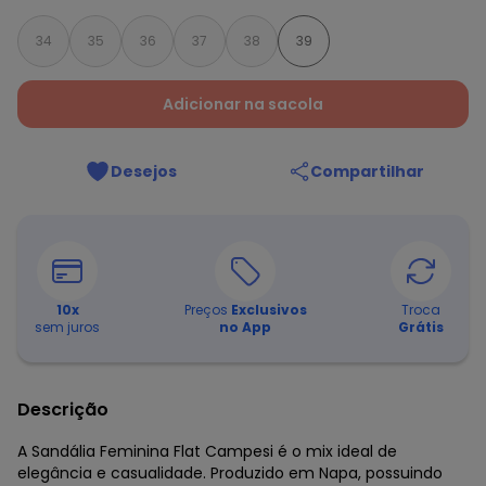
34
35
36
37
38
39
Adicionar na sacola
Desejos
Compartilhar
10
x
Preços
Exclusivos
Troca
sem juros
no App
Grátis
Descrição
A Sandália Feminina Flat Campesi é o mix ideal de
elegância e casualidade. Produzido em Napa, possuindo