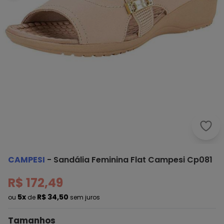
Camp
CAMPESI
-
Sandália Feminina Flat Campesi Cp081
R$ 172,49
5x
R$ 34,50
ou
de
sem juros
Tamanhos