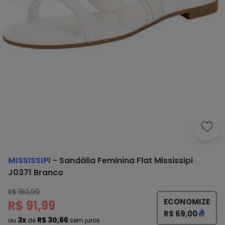
Missi
MISSISSIPI
-
Sandália Feminina Flat Mississipi
J0371 Branco
R$ 160,99
ECONOMIZE
R$ 91,99
R$ 69,00
3x
R$ 30,66
ou
de
sem juros