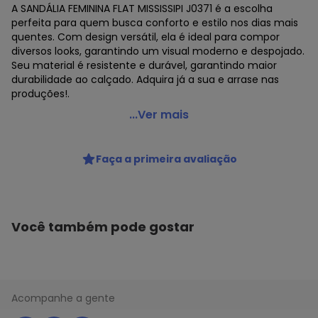
A SANDÁLIA FEMININA FLAT MISSISSIPI J0371 é a escolha
perfeita para quem busca conforto e estilo nos dias mais
quentes. Com design versátil, ela é ideal para compor
diversos looks, garantindo um visual moderno e despojado.
Seu material é resistente e durável, garantindo maior
durabilidade ao calçado. Adquira já a sua e arrase nas
produções!.
Mississipi - Sandália Feminina Flat Mississipi J0371
...Ver mais
Branco
Código do produto: 24313503
Faça a primeira avaliação
TIPO : SANDÁLIA
MODELO : A0640371
REFERENCIA : J0371
MARCA : Mississipi
MATERIAL DA PALMILHA : PU
Você também pode gostar
MATERIAL DA SOLA : Borracha
ACABAMENTO : Colado/Costurado
GÊNERO : Female
GRUPO DE IDADE : Adult
TIPO DE SALTO : Flat
Acompanhe a gente
MATERIAL DO SAPATO : Sintético