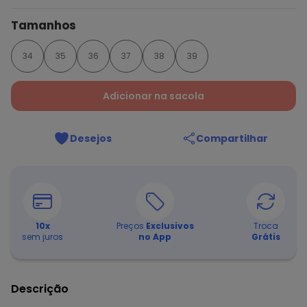
Tamanhos
34
35
36
37
38
39
Adicionar na sacola
Desejos
Compartilhar
10
x
Preços
Exclusivos
Troca
sem juros
no App
Grátis
Descrição