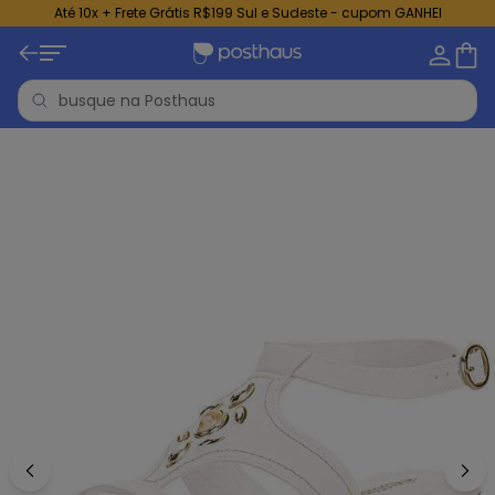
Até 10x + Frete Grátis R$199 Sul e Sudeste - cupom GANHEI