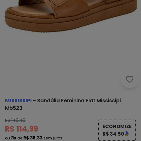
Miss
MISSISSIPI
-
Sandália Feminina Flat Mississipi
Mb523
R$ 149,49
ECONOMIZE
R$ 114,99
R$ 34,50
3x
R$ 38,33
ou
de
sem juros