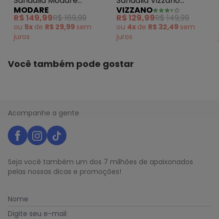
Sandália Modare
Sandália Vizzano
N/D*
julho/2026
MODARE
VIZZANO
N/D*
(Avelã)
(Marrom)
junho/2026
R$ 149,99
R$ 169,99
R$ 129,99
R$ 149,99
N/D*
maio/2026
ou
5x
de
R$ 29,99
sem
ou
4x
de
R$ 32,49
sem
N/D*
abril/2026
juros
juros
N/D*
março/2026
N/D*
fevereiro/2026
Você também pode gostar
Acompanhe a gente
Seja você também um dos 7 milhões de apaixonados
pelas nossas dicas e promoções!
Nome
Digite seu e-mail