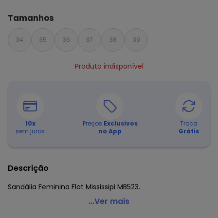
Tamanhos
34
35
36
37
38
39
Produto indisponível
10
x
Preços
Exclusivos
Troca
sem juros
no App
Grátis
Descrição
Sandália Feminina Flat Mississipi MB523.
Mississipi - Sandália Feminina Flat Mississipi Mb523 -
...Ver mais
Caramelo