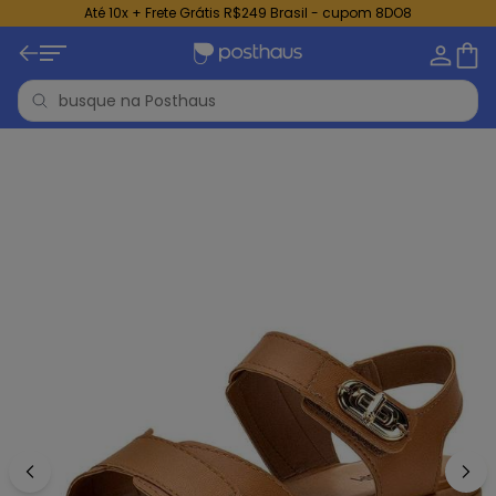
Até 10x + Frete Grátis R$249 Brasil - cupom 8DO8