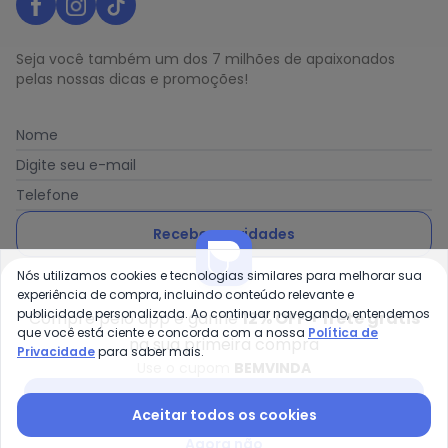
Seja você também um dos 7 milhões de apaixonados
pelas nossas dicas e promoções!
Nome
Digite seu e-mail
Telefone
Receber novidades
Nós utilizamos cookies e tecnologias similares para melhorar sua
Ao enviar o cadastro, você concorda com a nossa
Política
experiência de compra, incluindo conteúdo relevante e
de Privacidade
publicidade personalizada. Ao continuar navegando, entendemos
Compre pelo app e ganhe
12% OFF + frete grátis
que você está ciente e concorda com a nossa
Política de
na sua primeira compra
Privacidade
para saber mais.
Use o cupom
BEMVINDA
Posthaus é uma marca da Posthaus Ltda / CNPJ:
Baixar app Posthaus
Aceitar todos os cookies
80.462.138/0001-41
Endereço: Rua Werner Duwe, 202 Bairro Badenfurt -
Agora não