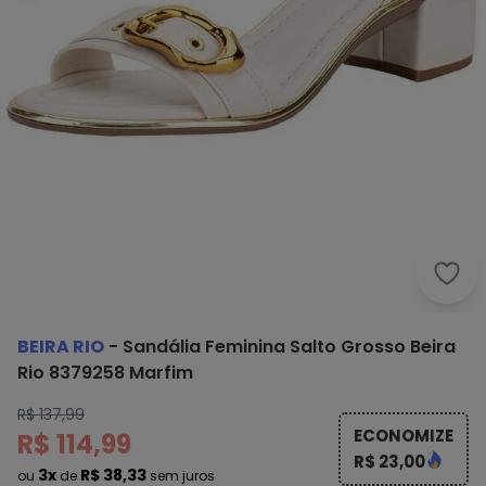
Beir
BEIRA RIO
-
Sandália Feminina Salto Grosso Beira
Rio 8379258 Marfim
R$ 137,99
ECONOMIZE
R$ 114,99
R$ 23,00
3x
R$ 38,33
ou
de
sem juros