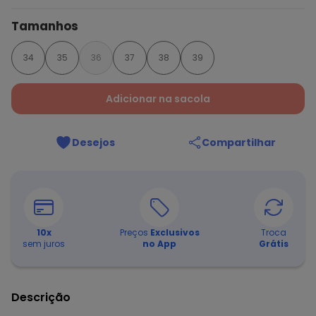
Tamanhos
34
35
36
37
38
39
Adicionar na sacola
Desejos
Compartilhar
10
x
Preços
Exclusivos
Troca
sem juros
no App
Grátis
Descrição