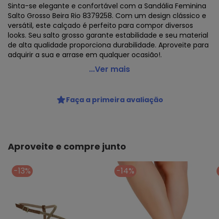
Sinta-se elegante e confortável com a Sandália Feminina
Salto Grosso Beira Rio 8379258. Com um design clássico e
versátil, este calçado é perfeito para compor diversos
looks. Seu salto grosso garante estabilidade e seu material
de alta qualidade proporciona durabilidade. Aproveite para
adquirir a sua e arrase em qualquer ocasião!.
Beira Rio - Sandália Feminina Salto Grosso Beira Rio
...Ver mais
8379258 Marfim
Código do produto: 24240327
Faça a primeira avaliação
REFERENCIA : 8379258
MODELO : 0449258
MARCA : Beira Rio
MATERIAL DA PALMILHA : PU
MATERIAL DA SOLA : Borracha
Aproveite e compre junto
ACABAMENTO : Colado/Costurado
GÊNERO : Female
-13%
-14%
GRUPO DE IDADE : Adult
TIPO DE SALTO : Grosso
MATERIAL DO SAPATO : Napa Turim
MEDIDA DO SALTO : 6 cm aproximadamente
ESTILO DE SANDÁLIA : Salto médio