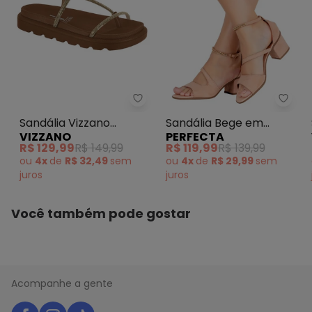
ESTILO : Salto médio
TIPO : SANDÁLIA
Sandália Vizzano (Bege)
Perf
Sandália Vizzano
Sandália Bege em
VIZZANO
PERFECTA
(Bege)
Camurça
R$ 129,99
R$ 149,99
R$ 119,99
R$ 139,99
ou
4x
de
R$ 32,49
sem
ou
4x
de
R$ 29,99
sem
juros
juros
Você também pode gostar
Acompanhe a gente