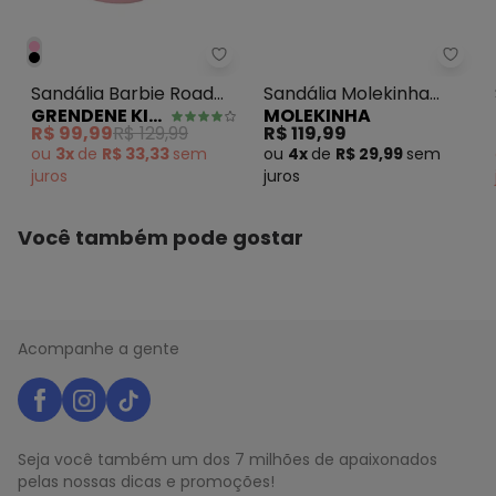
N/D*
abril/2026
N/D*
março/2026
N/D*
fevereiro/2026
Grendene Kids - Sandália Barbi
Sandá
Sandália Barbie Road
Sandália Molekinha
GRENDENE KIDS
MOLEKINHA
Trip Rosa
(Rosa)
R$ 99,99
R$ 129,99
R$ 119,99
ou
3x
de
R$ 33,33
sem
ou
4x
de
R$ 29,99
sem
juros
juros
Você também pode gostar
Acompanhe a gente
Seja você também um dos 7 milhões de apaixonados
pelas nossas dicas e promoções!