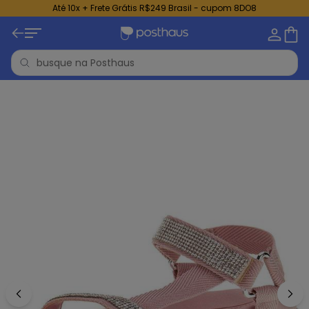
Até 10x + Frete Grátis R$249 Brasil - cupom 8DO8