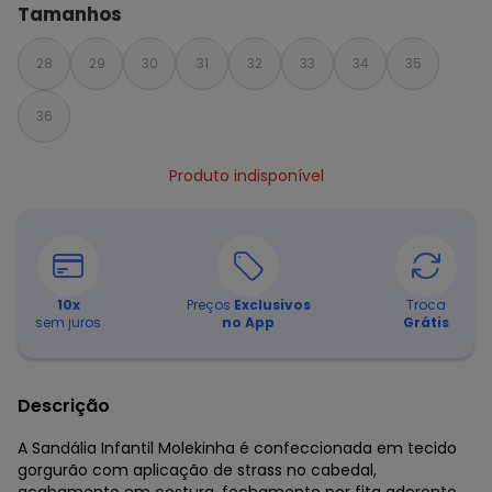
Tamanhos
28
29
30
31
32
33
34
35
36
Produto indisponível
10
x
Preços
Exclusivos
Troca
sem juros
no App
Grátis
Descrição
A Sandália Infantil Molekinha é confeccionada em tecido
gorgurão com aplicação de strass no cabedal,