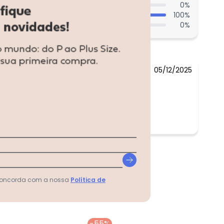
0
%
100
%
0
%
05/12/2025
 concorda com a nossa
Política de
-55%
-