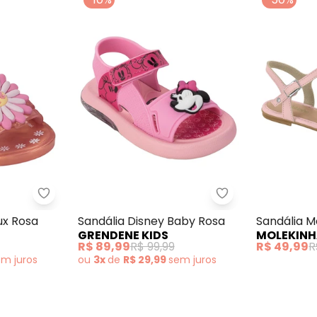
) em Sintético
Grendene Kids - Sandália Barbye Lux Rosa
Grendene Kids - 
ux Rosa
Sandália Disney Baby Rosa
Sandália M
GRENDENE KIDS
MOLEKIN
com Stras
R$ 89,99
R$ 99,99
R$ 49,99
R
em
juros
ou
3x
de
R$ 29,99
sem
juros