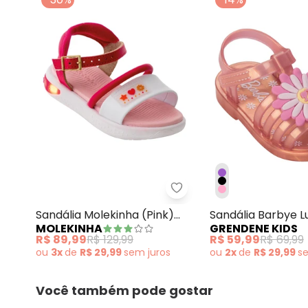
Sandália Molekinha (Pink
Sandália Molekinha (Pink)
Sandália Barbye L
MOLEKINHA
GRENDENE KIDS
em Sintético
R$ 89,99
R$ 129,99
R$ 59,99
R$ 69,99
ou
3x
de
R$ 29,99
sem
juros
ou
2x
de
R$ 29,99
s
Você também pode gostar