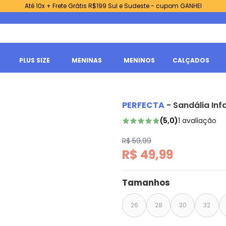
Até 10x + Frete Grátis R$199 Sul e Sudeste - cupom GANHEI
PLUS SIZE
MENINAS
MENINOS
CALÇADOS
PERFECTA
-
Sandália Infa
(
5,0
)
1
avaliação
R$ 59,99
R$ 49,99
Tamanhos
26
28
30
32