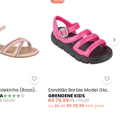
Sandália Disney Baby Rosa
Sandália Molekinha (Rosa) com Strass
Grendene 
San
olekinha (Rosa)
Sandália Barbie Model Glam
GR
HA
GRENDENE KIDS
Obr
s
Pink
R$ 
$ 99,99
R$ 79,99
R$ 179,99
ou
2x
de
R$ 39,99
sem
juros