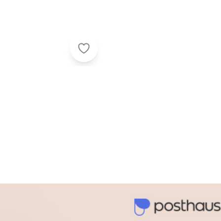
Perfecta - Sandália Infantil Pink em
acharam da largura?
O que as cli