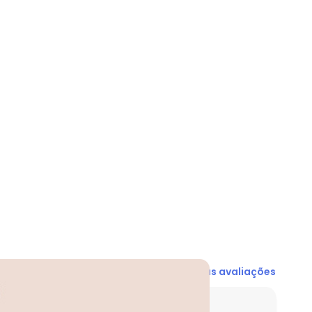
 Pvc
Ver todas as avaliações
entes acharam do comprimento?