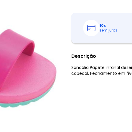
10
x
sem juros
Descrição
Sandália Papete infantil dese
cabedal. Fechamento em fivel