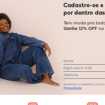
0
%
Curto
100
%
Bom
0
%
Longo
:
Nome
Digite seu e-mail
Ver todas as avaliações
Telefone
Ao enviar o cadastro, você
Privacidade
-10%
-50%