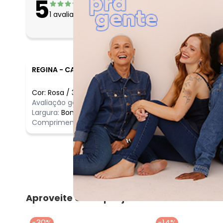
5
Apertado
1
avaliações
Bom
Folgado
REGINA
-
CAMPINAS - SP
Cor:
Rosa
/
30
Comentário
Avaliação geral do produto:
Incrível
Incrível
Largura:
Bom
Comprimento:
Bom
Aproveite e compre junto
-30%
-14%