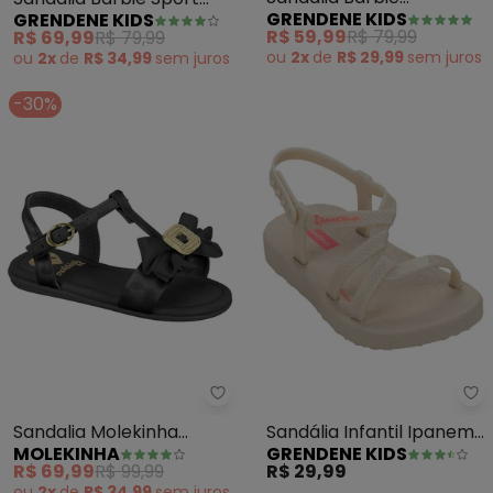
GRENDENE KIDS
GRENDENE KIDS
Logomania (Preto)
(Preto)
R$ 59,99
R$ 79,99
R$ 69,99
R$ 79,99
ou
2x
de
R$ 29,99
sem
juros
ou
2x
de
R$ 34,99
sem
juros
-30%
Molekinha - Sandalia Molekinha
Gr
Sandalia Molekinha
Sandália Infantil Ipanema
MOLEKINHA
GRENDENE KIDS
(Preta)
Diversa (Off White)
R$ 69,99
R$ 99,99
R$ 29,99
ou
2x
de
R$ 34,99
sem
juros