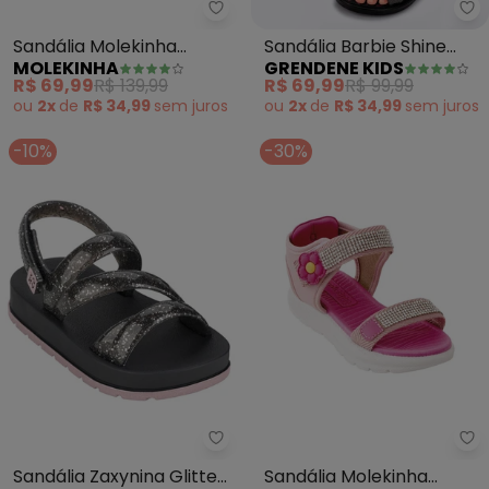
Molekinha - Sandália Molekinha
Gr
Sandália Molekinha
Sandália Barbie Shine
MOLEKINHA
GRENDENE KIDS
(Preta)
Deauty (Preto)
R$ 69,99
R$ 139,99
R$ 69,99
R$ 99,99
ou
2x
de
R$ 34,99
sem
juros
ou
2x
de
R$ 34,99
sem
juros
-10%
-30%
Grendene Kids - Sandália Zaxyni
Mo
Sandália Zaxynina Glitter
Sandália Molekinha