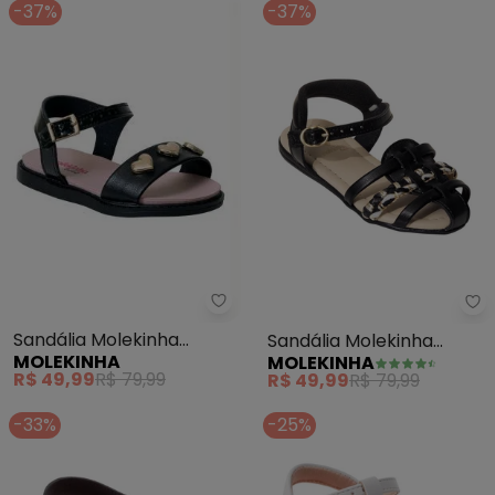
-37%
-37%
Molekinha - Sandália Molekinha 
Mo
Sandália Molekinha
Sandália Molekinha
MOLEKINHA
MOLEKINHA
(Preta) em Sisntético
(Preto) em Sintético
R$ 49,99
R$ 79,99
R$ 49,99
R$ 79,99
-33%
-25%