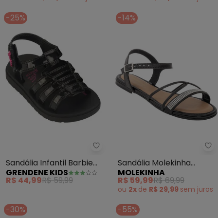
-25%
-14%
Grendene Kids - Sandália Infanti
Mo
Sandália Infantil Barbie
Sandália Molekinha
GRENDENE KIDS
MOLEKINHA
Fashionista (Preta)
(Preta) com Strass
R$ 44,99
R$ 59,99
R$ 59,99
R$ 69,99
ou
2x
de
R$ 29,99
sem
juros
-30%
-55%