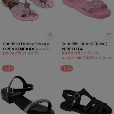
Grendene Kids - Sandália Disne
Pe
Sandália Disney Beauty
Sandália Infantil (Rosa)
GRENDENE KIDS
PERFECTA
(Rosa)
em Sintético
R$ 34,99
R$ 49,99
R$ 69,99
R$ 109,99
ou
2x
de
R$ 34,99
sem
juros
-30%
-55%