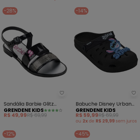
-28%
-14%
Grendene Kids - Sandália Barbie
Gr
Sandália Barbie Glitz
Babuche Disney Urban
GRENDENE KIDS
GRENDENE KIDS
(Preto)
Stitch (Preto)
R$ 49,99
R$ 69,99
R$ 59,99
R$ 69,99
ou
2x
de
R$ 29,99
sem
juros
-12%
-45%