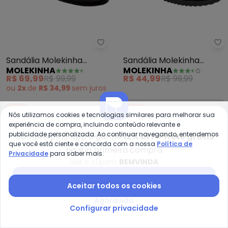
Molekinha - Sandália Molekinha 
Mo
Sandália Molekinha
Sandália Molekinha
MOLEKINHA
MOLEKINHA
(Preta) em Sintético
(Preta) em Sintético
R$ 69,99
R$ 99,99
R$ 44,99
R$ 99,99
ou
2x
de
R$ 34,99
sem
juros
-55%
-25%
Nós utilizamos cookies e tecnologias similares para melhorar sua
experiência de compra, incluindo conteúdo relevante e
publicidade personalizada. Ao continuar navegando, entendemos
Compre pelo app e ganhe
12% OFF + frete grátis
que você está ciente e concorda com a nossa
Política de
na sua primeira compra
Privacidade
para saber mais.
Use o cupom
BEMVINDA
Baixar app Posthaus
Aceitar todos os cookies
Agora não
Configurar privacidade