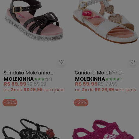
Molekinha - Sandália Molekinha
Mo
Sandália Molekinha
Sandália Molekinha
MOLEKINHA
MOLEKINHA
(Preto) em Verniz
(Branca) em Sintético
R$ 59,99
R$ 89,99
R$ 59,99
R$ 79,99
ou
2x
de
R$ 29,99
sem
juros
ou
2x
de
R$ 29,99
sem
juros
-30%
-33%