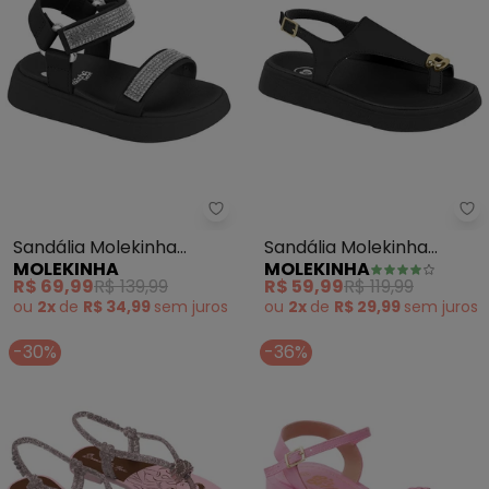
Molekinha - Sandália Molekinha
Mo
Sandália Molekinha
Sandália Molekinha
MOLEKINHA
MOLEKINHA
(Preto)
(Preta) em Sintético
R$ 69,99
R$ 139,99
R$ 59,99
R$ 119,99
ou
2x
de
R$ 34,99
sem
juros
ou
2x
de
R$ 29,99
sem
juros
-30%
-36%