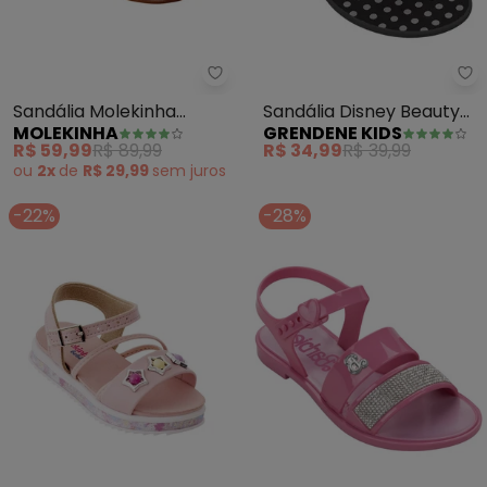
Molekinha - Sandália Molekinha
Gr
Sandália Molekinha
Sandália Disney Beauty
MOLEKINHA
GRENDENE KIDS
(Rosa) em Sintético
(Preto)
R$ 59,99
R$ 89,99
R$ 34,99
R$ 39,99
ou
2x
de
R$ 29,99
sem
juros
-22%
-28%