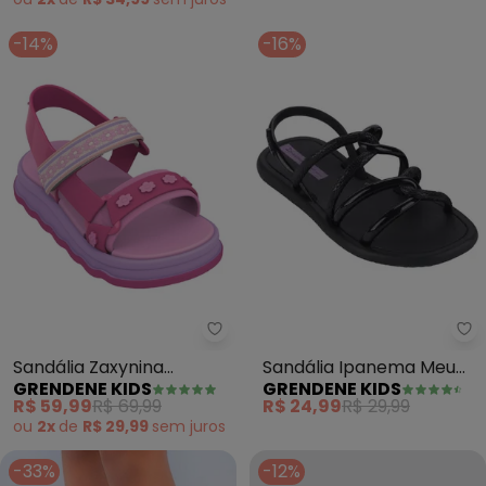
-14%
-16%
Grendene Kids - Sandália Zaxyni
Gr
Sandália Zaxynina
Sandália Ipanema Meu
GRENDENE KIDS
GRENDENE KIDS
Fofurice (Rosa)
Sol (Preta)
R$ 59,99
R$ 69,99
R$ 24,99
R$ 29,99
ou
2x
de
R$ 29,99
sem
juros
-33%
-12%