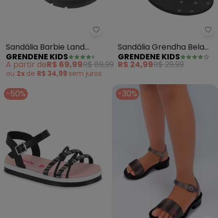
Grendene Kids - Sandália Barbi
Gr
Sandália Barbie Land
Sandália Grendha Bela
GRENDENE KIDS
GRENDENE KIDS
(Preta)
Cacau Delicadeza
A partir de
R$ 69,99
R$ 89,99
R$ 24,99
R$ 29,99
(Preta)
ou
2x
de
R$ 34,99
sem
juros
-50%
-30%