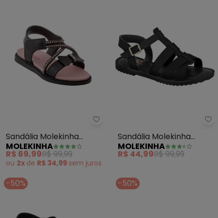
Molekinha - Sandália Molekinha 
Mo
Sandália Molekinha
Sandália Molekinha
MOLEKINHA
MOLEKINHA
(Preta) em Sintético
(Preta) em Sintético
R$ 69,99
R$ 99,99
R$ 44,99
R$ 99,99
ou
2x
de
R$ 34,99
sem
juros
-50%
-50%