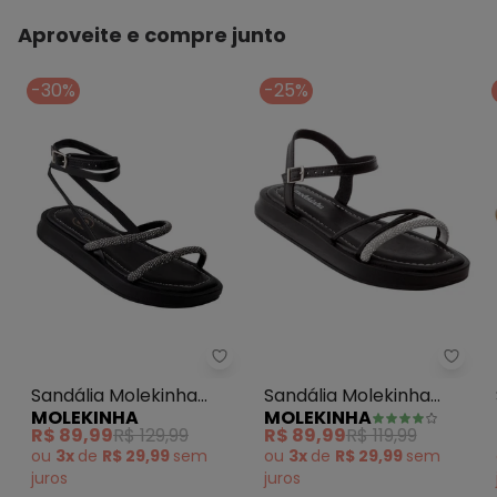
Aproveite e compre junto
-30%
-25%
Sandália Molekinha (Preta) em S
Sandá
Sandália Molekinha
Sandália Molekinha
MOLEKINHA
MOLEKINHA
(Preta) em Sintético
(Preto) em Sintético
R$ 89,99
R$ 129,99
R$ 89,99
R$ 119,99
ou
3x
de
R$ 29,99
sem
ou
3x
de
R$ 29,99
sem
juros
juros