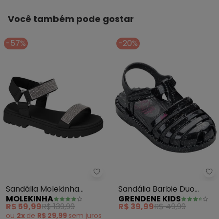
Você também pode gostar
-57%
-20%
Molekinha - Sandália Molekinha
Gr
Sandália Molekinha
Sandália Barbie Duo
MOLEKINHA
GRENDENE KIDS
(Preta)
(Preta)
R$ 59,99
R$ 139,99
R$ 39,99
R$ 49,99
ou
2x
de
R$ 29,99
sem
juros