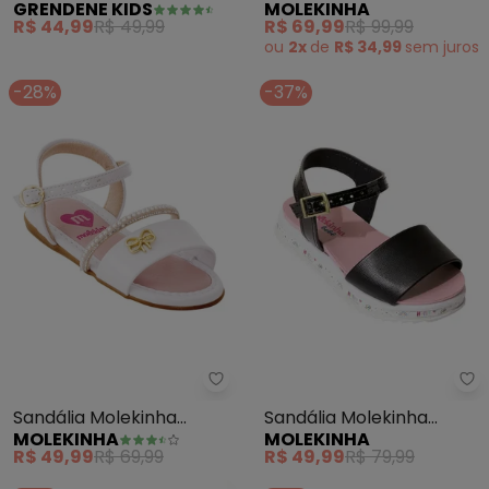
GRENDENE KIDS
MOLEKINHA
(Preto)
(Rosa) em Sintético
R$ 44,99
R$ 49,99
R$ 69,99
R$ 99,99
ou
2x
de
R$ 34,99
sem
juros
-28%
-37%
Molekinha - Sandália Molekinha
Mo
Sandália Molekinha
Sandália Molekinha
MOLEKINHA
MOLEKINHA
(Branca) Oem Sintético
(Preto) em Sintético
R$ 49,99
R$ 69,99
R$ 49,99
R$ 79,99