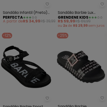
Perfecta - Sandália Infantil (Pr
Gr
Sandália Infantil (Preta)
Sandália Barbie Lux
PERFECTA
GRENDENE KIDS
em Material de Pvc
(Preto)
A partir de
R$ 34,99
R$ 39,99
R$ 59,99
R$ 69,99
ou
2x
de
R$ 29,99
sem
juros
-12%
-25%
Gr
Grendene Kids - Sandália Barbie
Sandália Barbie
Sandália Barbie Sport