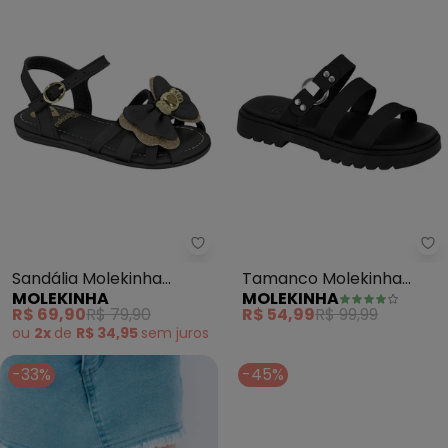
Molekinha - Sandália Molekinha
Mo
Sandália Molekinha
Tamanco Molekinha
MOLEKINHA
MOLEKINHA
(Preta)
(Preto)
R$ 69,90
R$ 79,90
R$ 54,99
R$ 99,99
ou
2x
de
R$ 34,95
sem
juros
-33%
-45%