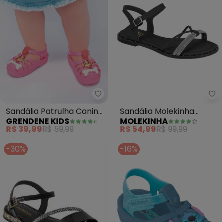
Grendene Kids - Sandália Patru
Mo
Sandália Patrulha Canina
Sandália Molekinha
GRENDENE KIDS
MOLEKINHA
(Rosa)
(Preta) com Strass
R$ 39,99
R$ 59,99
R$ 54,99
R$ 99,99
-30%
-16%