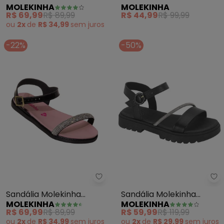
MOLEKINHA
MOLEKINHA
(Preto) em Sintético
(Preta) em Sintético
R$ 69,99
R$ 89,99
R$ 44,99
R$ 99,99
ou
2x
de
R$ 34,99
sem
juros
-22%
-50%
Molekinha - Sandália Molekinha 
Mo
Sandália Molekinha
Sandália Molekinha
MOLEKINHA
MOLEKINHA
(Preto) em Sintético
(Preta) com Strass
R$ 69,99
R$ 89,99
R$ 59,99
R$ 119,99
ou
2x
de
R$ 34,99
sem
juros
ou
2x
de
R$ 29,99
sem
juros