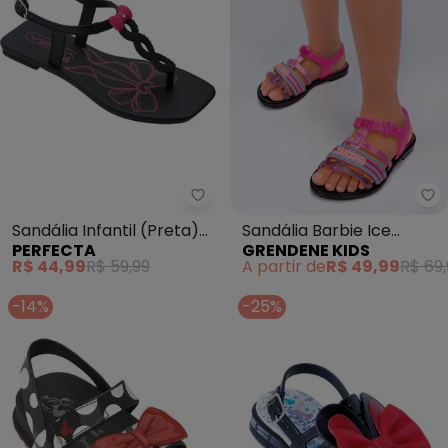
Perfecta - Sandália Infantil (
Gr
Sandália Infantil (Preta)
Sandália Barbie Ice
PERFECTA
GRENDENE KIDS
com Fechamento em
Cream (Preto)
R$ 44,99
R$ 59,99
A partir de
R$ 49,99
R$ 69,
Fivela
-14%
-25%