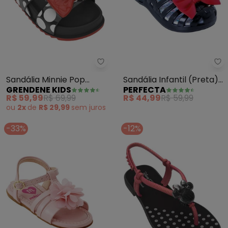
Grendene Kids - Sandália Minni
Pe
Sandália Minnie Pop
Sandália Infantil (Preta)
GRENDENE KIDS
PERFECTA
(Preto)
em Sintético
R$ 59,99
R$ 69,99
R$ 44,99
R$ 59,99
ou
2x
de
R$ 29,99
sem
juros
-33%
-12%