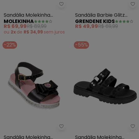
Molekinha - Sandália Molekinha
Gr
Sandália Molekinha
Sandália Barbie Glitz
MOLEKINHA
GRENDENE KIDS
(Rosa) em Sintético
(Rosa) em Sintético
R$ 69,99
R$ 89,99
R$ 49,99
R$ 69,99
ou
2x
de
R$ 34,99
sem
juros
-22%
-55%
Molekinha - Sandália Molekinha 
Mo
Sandália Molekinha
Sandália Molekinha