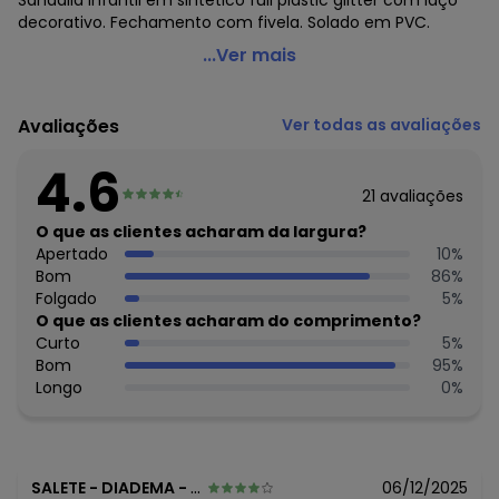
Sandália infantil em sintético full plastic glitter com laço
decorativo. Fechamento com fivela. Solado em PVC.
Perfecta - Sandália Infantil Preta em Sintético
...Ver mais
Código do produto: 1825190
Material: Sintético
Avaliações
Ver todas as avaliações
Composição: Sintético
4.6
21
avaliações
O que as clientes acharam da largura?
Apertado
10
%
Bom
86
%
Folgado
5
%
O que as clientes acharam do comprimento?
Curto
5
%
Bom
95
%
Longo
0
%
SALETE
-
DIADEMA - SP
06/12/2025