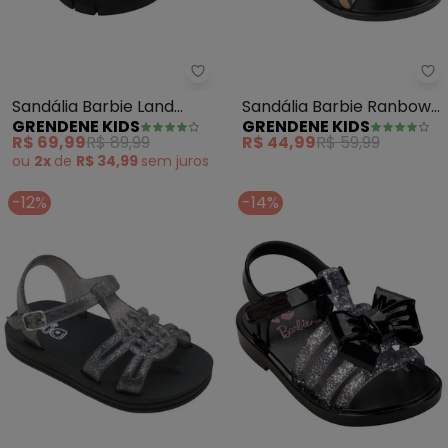
Grendene Kids - Sandália Barbi
Gr
Sandália Barbie Land
Sandália Barbie Ranbow
GRENDENE KIDS
GRENDENE KIDS
(Preta)
(Preto)
R$ 69,99
R$ 89,99
R$ 44,99
R$ 59,99
ou
2x
de
R$ 34,99
sem
juros
-12%
-14%