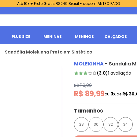
Até 10x + Frete Grátis R$249 Brasil - cupom ANTECIPADO
PLUS SIZE
MENINAS
MENINOS
CALÇADOS
 - Sandália Molekinha Preto em Sintético
MOLEKINHA
-
Sandália M
(
3,0
)
1
avaliação
R$ 119,99
R$ 89,99
3x
R$ 30
ou
de
Tamanhos
28
30
32
34