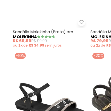
Molekinha - Sa
Sandália Molekinha (Preta) em
Sandália 
MOLEKINHA
MOLEKIN
Sintético
Sintético
R$ 69,99
R$ 99,99
R$ 79,99
R
ou
2x
de
R$ 34,99
sem
juros
ou
2x
de
R$
-10%
-20%