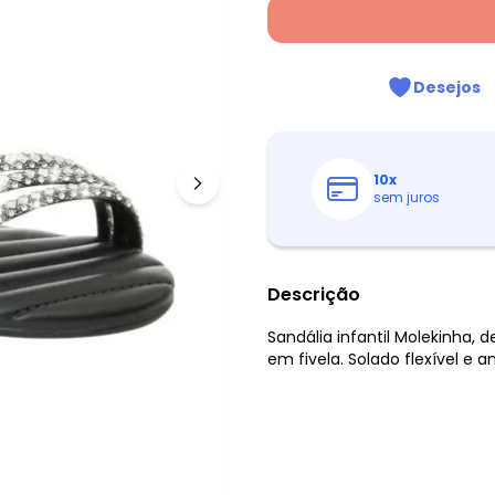
Desejos
10
x
sem juros
Descrição
Sandália infantil Molekinha,
em fivela. Solado flexível e a