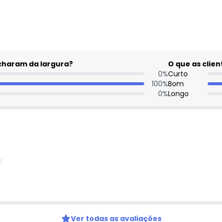
acharam da largura?
O que as cli
0
%
Curto
100
%
Bom
0
%
Longo
:
Ver todas as avaliações