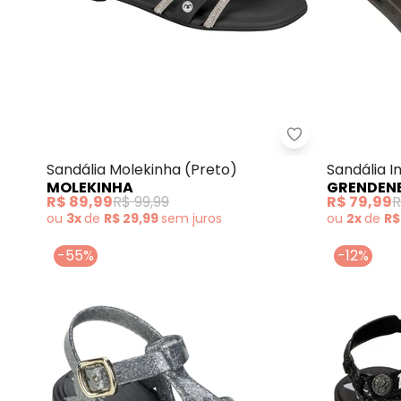
Molekinha - Sa
Sandália Molekinha (Preto)
Sandália In
MOLEKINHA
GRENDENE
R$ 89,99
R$ 99,99
R$ 79,99
R
ou
3x
de
R$ 29,99
sem
juros
ou
2x
de
R$
-55%
-12%