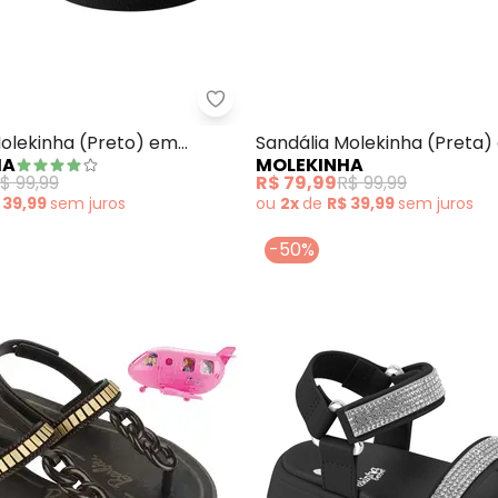
ndália Molekinha (Preta) em Sintético
Molekinha - Sandália Molekinha 
Molekinha (Preto) em
Sandália Molekinha (Preta)
HA
MOLEKINHA
Sintético
$ 99,99
R$ 79,99
R$ 99,99
 39,99
sem
juros
ou
2x
de
R$ 39,99
sem
juros
-50%