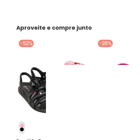
Aproveite e compre junto
-52%
-28%
Grendene Kids - Sandáli