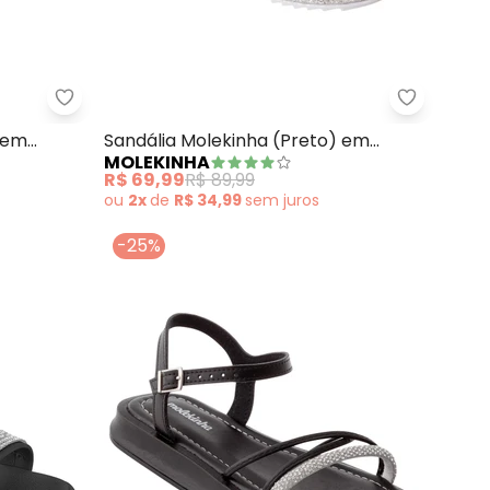
(Preto) em Sintético
Molekinha - Sandália Molekinha (Preta) em Sintét
Molekinha
 em
Sandália Molekinha (Preto) em
MOLEKINHA
Sintético
R$ 69,99
R$ 89,99
ou
2x
de
R$ 34,99
sem
juros
-25%