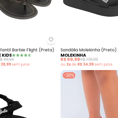
ndália Molekinha (Preto)
Grendene Kids - Sandália Infantil
fantil Barbie Flight (Preta)
Sandália Molekinha (Preto)
 KIDS
MOLEKINHA
$ 99,99
R$ 69,99
R$ 139,99
 39,99
sem
juros
ou
2x
de
R$ 34,99
sem
juros
-20%