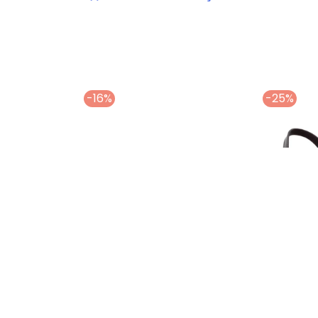
-16%
-25%
a Barbie Road Trip Preto
Sandália Molekinha (Pink) em Verniz
Sandália Molekin