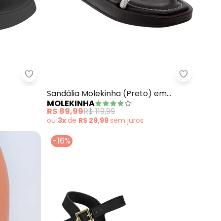
 Barbie Flight (Preta)
Molekinha - Sandália Molekinha (Preto)
Molekinha
Sandália Molekinha (Preto) em
MOLEKINHA
Sintético
R$ 89,99
R$ 119,99
ou
3x
de
R$ 29,99
sem
juros
-16%