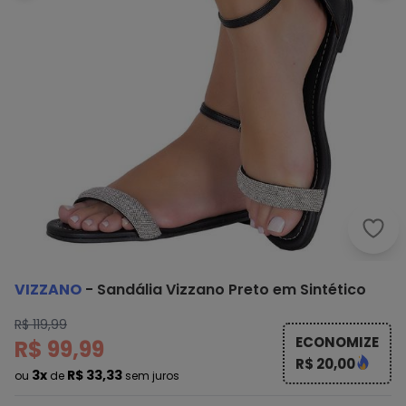
Vizz
VIZZANO
-
Sandália Vizzano Preto em Sintético
R$ 119,99
ECONOMIZE
R$ 99,99
R$ 20,00
3x
R$ 33,33
ou
de
sem juros