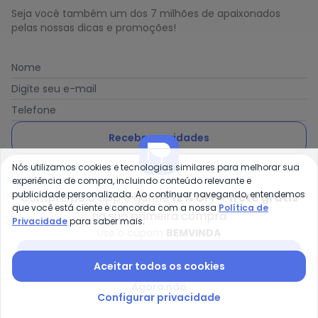
Seja você também um dos 7 milhões de apaixonados
pelas nossas dicas e promoções!
Nome
Digite seu e-mail
Telefone
Receber novidades
Nós utilizamos cookies e tecnologias similares para melhorar sua
Ao enviar o cadastro, você concorda com a nossa
Política
experiência de compra, incluindo conteúdo relevante e
de Privacidade
publicidade personalizada. Ao continuar navegando, entendemos
Compre pelo app e ganhe
12% OFF + frete grátis
que você está ciente e concorda com a nossa
Política de
na sua primeira compra
Privacidade
para saber mais.
Use o cupom
BEMVINDA
Posthaus é uma marca da Posthaus Ltda / CNPJ:
Baixar app Posthaus
Aceitar todos os cookies
80.462.138/0001-41
Endereço: Rua Werner Duwe, 202 Bairro Badenfurt -
Agora não
89.070-700 - Blumenau/SC
Configurar privacidade