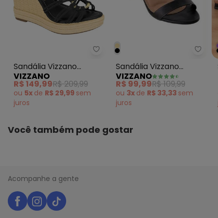
Sandá
Sandália Vizzano (Preto) Salto 
Sandália Vizzano
Sandália Vizzano
VIZZANO
VIZZANO
(Preto) em Sintético
(Preto) Salto Anabela
R$ 99,99
R$ 109,99
R$ 149,99
R$ 209,99
ou
3x
de
R$ 33,33
sem
ou
5x
de
R$ 29,99
sem
juros
juros
Você também pode gostar
Acompanhe a gente