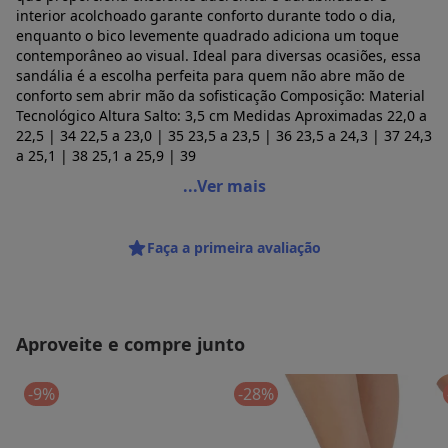
interior acolchoado garante conforto durante todo o dia,
enquanto o bico levemente quadrado adiciona um toque
contemporâneo ao visual. Ideal para diversas ocasiões, essa
sandália é a escolha perfeita para quem não abre mão de
conforto sem abrir mão da sofisticação Composição: Material
Tecnológico Altura Salto: 3,5 cm Medidas Aproximadas 22,0 a
22,5 | 34 22,5 a 23,0 | 35 23,5 a 23,5 | 36 23,5 a 24,3 | 37 24,3
a 25,1 | 38 25,1 a 25,9 | 39
Zatta Calcados - Sandalia Zatta Confort Anastacia Preto
...Ver mais
Código do produto: 23623710
Faça a primeira avaliação
Histórico de preços
O preço apresentado abaixo é o menor oferecido em algum
dia do mês, para o menor tamanho disponível.
N/D*
agosto/2026
Aproveite e compre junto
N/D*
julho/2026
N/D*
junho/2026
N/D*
maio/2026
-9%
-28%
N/D*
abril/2026
N/D*
março/2026