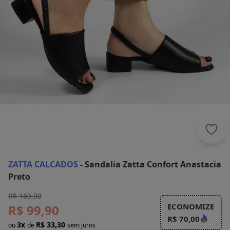
Zatt
ZATTA CALCADOS
-
Sandalia Zatta Confort Anastacia
Preto
R$ 169,90
ECONOMIZE
R$ 99,90
R$ 70,00
3x
R$ 33,30
ou
de
sem juros