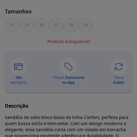
Tamanhos
34
35
36
37
38
39
Produto indisponível
10
x
Preços
Exclusivos
Troca
sem juros
no App
Grátis
Descrição
Sandália de salto bloco baixo da linha Confort, perfeita para
quem busca estilo e bem-estar. Com um design moderno e
elegante, essa sandália conta com um solado em borracha
que proporciona excelente aderência e durabilidade. O