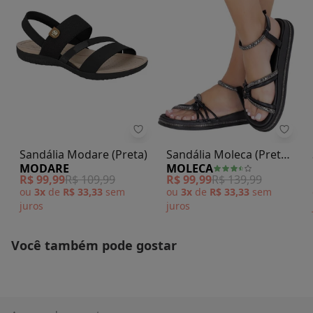
N/D*
fevereiro/2026
Sandália Modare (Preta)
Sandá
Sandália Modare (Preta)
Sandália Moleca (Preto)
MODARE
MOLECA
em Sintético
R$ 99,99
R$ 109,99
R$ 99,99
R$ 139,99
ou
3x
de
R$ 33,33
sem
ou
3x
de
R$ 33,33
sem
juros
juros
Você também pode gostar