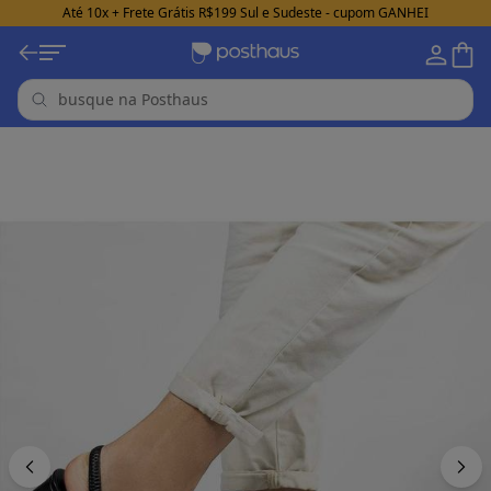
Até 10x + Frete Grátis R$199 Sul e Sudeste - cupom GANHEI