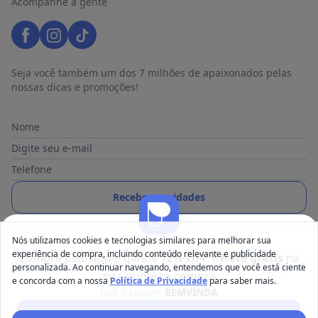
Acompanhe a gente
Seja você também um dos 7 milhões de apaixonados pelas
nossas dicas e promoções!
Nome
Digite seu e-mail
Telefone
Receber novidades
Ao enviar o cadastro, você concorda com a nossa
Política de
Nós utilizamos cookies e tecnologias similares para melhorar sua
Privacidade
experiência de compra, incluindo conteúdo relevante e publicidade
Compre pelo app e ganhe
12% OFF + frete grátis
na
personalizada. Ao continuar navegando, entendemos que você está ciente
sua primeira compra
e concorda com a nossa
Política de Privacidade
para saber mais.
Use o cupom
BEMVINDA
Posthaus é uma marca da Posthaus Ltda / CNPJ:
Baixar app Posthaus