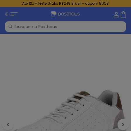
Até 10x + Frete Grátis R$249 Brasil - cupom 8DO8