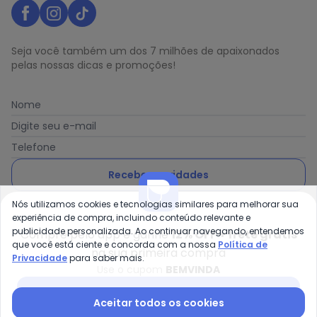
Seja você também um dos 7 milhões de apaixonados
pelas nossas dicas e promoções!
Nome
Digite seu e-mail
Telefone
Receber novidades
Nós utilizamos cookies e tecnologias similares para melhorar sua
Ao enviar o cadastro, você concorda com a nossa
Política
experiência de compra, incluindo conteúdo relevante e
de Privacidade
publicidade personalizada. Ao continuar navegando, entendemos
Compre pelo app e ganhe
12% OFF + frete grátis
que você está ciente e concorda com a nossa
Política de
na sua primeira compra
Privacidade
para saber mais.
Use o cupom
BEMVINDA
Posthaus é uma marca da Posthaus Ltda / CNPJ:
Baixar app Posthaus
Aceitar todos os cookies
80.462.138/0001-41