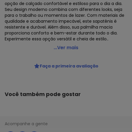
opção de calçado confortável e estiloso para o dia a dia.
Seu design moderno combina com diferentes looks, seja
para o trabalho ou momentos de lazer. Com materiais de
qualidade e acabamento impecável, este sapatênis é
resistente e durável. Além disso, sua palmilha macia
proporciona conforto e bem-estar durante todo o dia.
Experimente essa opção versátil e cheia de estilo..
Confort Way - Sapatênis Masculino Confort Way
...Ver mais
402501 - Branco/Cinza
Código do produto: 23981066
Faça a primeira avaliação
MODELO : 9932501
REFERENCIA : 402501
MARCA : Confort Way
MATERIAL DA PALMILHA : PU
MATERIAL DA SOLA : Borracha
Você também pode gostar
MATERIAL INTERNO : Têxtil
ACABAMENTO : Colado/Costurado
GÊNERO : Male
GRUPO DE IDADE : Adult
MATERIAL DO SAPATO : Sintético
Acompanhe a gente
ESTILO : Urbano