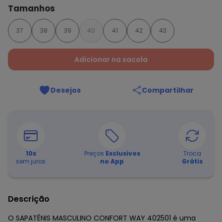
Tamanhos
37
38
39
40
41
42
43
Adicionar na sacola
Desejos
Compartilhar
10
x
Preços
Exclusivos
Troca
sem juros
no App
Grátis
Descrição
O SAPATÊNIS MASCULINO CONFORT WAY 402501 é uma