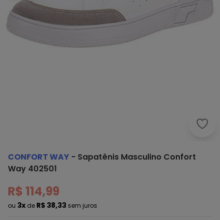
Conf
CONFORT WAY
-
Sapatênis Masculino Confort
Way 402501
R$ 114,99
3x
R$ 38,33
ou
de
sem juros