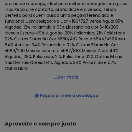
aroma de morango, ideal para evitar escorregões em pisos
lisos Peça une conforto, praticidade e diversão, sendo
perfeita para quem busca uma peça diferenciada e
funcional Composição: Na Cor 4186/727 Verde Água: 85%
Algodão, 12% Poliamida e 03% Elastano Na Cor 5410/200
Mescla Escuro: 49% Algodão, 28% Poliamida, 21% Poliéster e
02% Outras Fibras Na Cor 5660/452 Rosa e 5644/452 Rosa
64% Acrílico, 34% Poliamida e 02% Outras Fibras Na Cor
5669/200 Mescla escuro e 5667/893 Mescla Claro 49%
Algodão, 28% Poliamida, 21% Poliéster e 02% Outras Fibras
Nas Demais Cores: 64% Algodão, 34% Poliamida e 02%
Outra Fibra
Puket - Sapatilha Antiderrapante Puket 7239
...Ver mais
Código do produto: 24268870
Colecao : FEMININA
Faça a primeira avaliação
Aproveite e compre junto