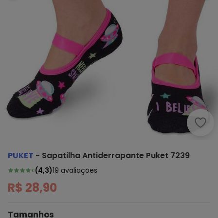
Puke
PUKET
-
Sapatilha Antiderrapante Puket 7239
(
4,3
)
19
avaliações
R$ 28,90
Tamanhos