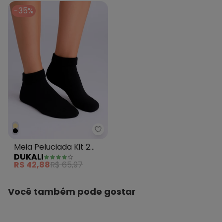
-35%
Dukali - Meia Peluciada Kit 2 Un
Meia Peluciada Kit 2
DUKALI
Unidades Preto
R$ 42,88
R$ 65,97
Você também pode gostar