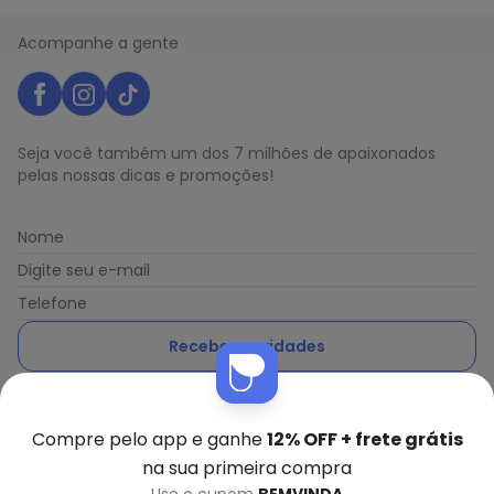
Acompanhe a gente
Seja você também um dos 7 milhões de apaixonados
pelas nossas dicas e promoções!
Nome
Digite seu e-mail
Telefone
Receber novidades
Ao enviar o cadastro, você concorda com a nossa
Política
de Privacidade
Compre pelo app e ganhe
12% OFF + frete grátis
na sua primeira compra