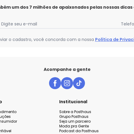
mbém um dos 7 milhões de apaixonados pelas nossas dicas
Digite seu e-mail
Telef
viar o cadastro, você concorda com a nossa
Política de Priva
Acompanhe a gente
o
Institucional
endimento
Sobre a Posthaus
luções
Grupo Posthaus
nsumidor
Seja um parceiro
Moda pra Gente
fiável
Podcast da Posthaus