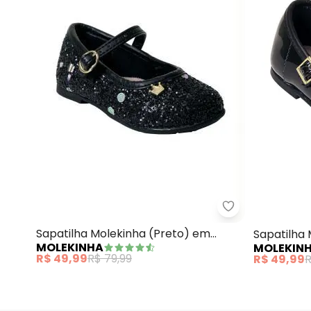
Molekinha - Sa
Sapatilha Molekinha (Preto) em
Sapatilha
MOLEKINHA
MOLEKIN
Sintético
Verniz
R$ 49,99
R$ 79,99
R$ 49,99
R