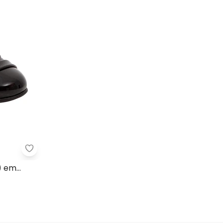
 (Preto) em Verniz
Molekinha - Sapatilha Molekinha (Preta) em Sinté
) em