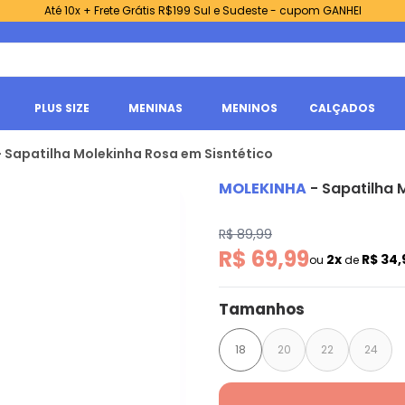
Até 10x + Frete Grátis R$199 Sul e Sudeste - cupom GANHEI
PLUS SIZE
MENINAS
MENINOS
CALÇADOS
- Sapatilha Molekinha Rosa em Sisntético
MOLEKINHA
-
Sapatilha 
R$ 89,99
R$ 69,99
2x
R$ 34
ou
de
Tamanhos
18
20
22
24