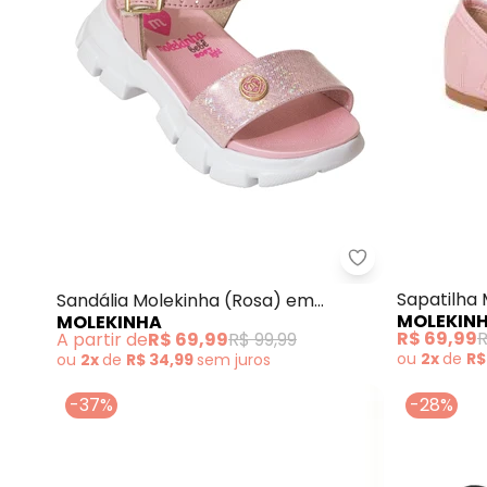
Molekinha - Sa
Sapatilha
Sandália Molekinha (Rosa) em
MOLEKIN
MOLEKINHA
Sisntético
Sintético
R$ 69,99
R
A partir de
R$ 69,99
R$ 99,99
ou
2x
de
R$
ou
2x
de
R$ 34,99
sem
juros
-37%
-28%