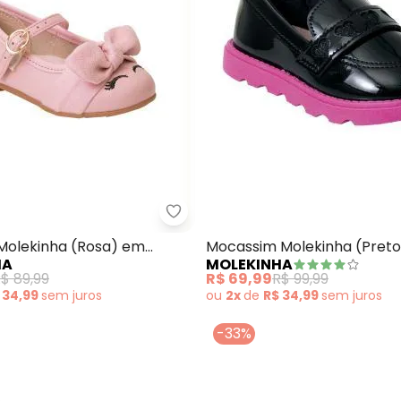
Molekinha - Sapatilha Molekinha
ndália Molekinha (Rosa) em Sintético
 Molekinha (Rosa) em
Mocassim Molekinha (Pret
HA
MOLEKINHA
Verniz
$ 89,99
R$ 69,99
R$ 99,99
 34,99
sem
juros
ou
2x
de
R$ 34,99
sem
juros
-33%