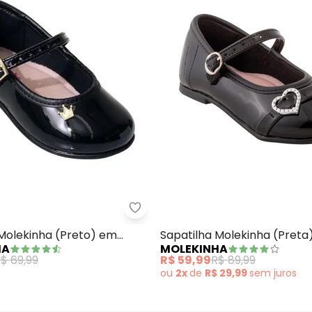
patilha Molekinha (Preto) em Sintético
Molekinha - Sapatilha Molekinha
 Molekinha (Preto) em
Sapatilha Molekinha (Preta
HA
MOLEKINHA
Sintético
$ 69,99
R$ 59,99
R$ 89,99
ou
2x
de
R$ 29,99
sem
juros