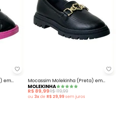
 (Rosa) em Sisntético
Molekinha - Mocassim Molekinha (Preto) em Vern
Molekinha
o) em
Mocassim Molekinha (Preta) em
MOLEKINHA
Sintético
R$ 89,99
R$ 119,99
ou
3x
de
R$ 29,99
sem
juros