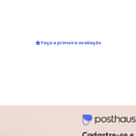
gum dia do mês, para o menor tamanho disponível.
Faça a primeira avaliação