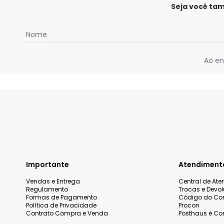
Seja você ta
Nome
Ao en
Importante
Atendiment
Vendas e Entrega
Central de At
Regulamento
Trocas e Devo
Formas de Pagamento
Código do Co
Política de Privacidade
Procon
Contrato Compra e Venda
Posthaus é Con