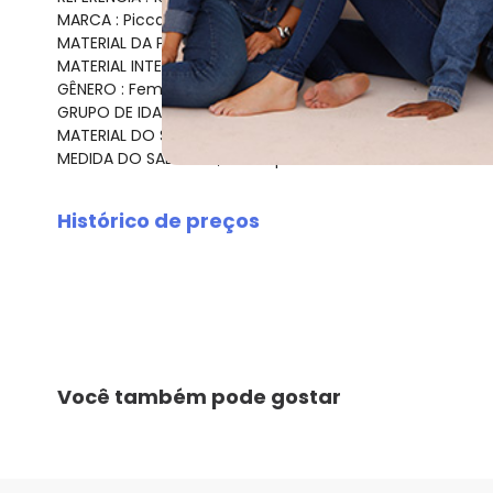
MARCA : Piccadilly
MATERIAL DA PALMILHA : PU
MATERIAL INTERNO : Têxtil
GÊNERO : Feminino
GRUPO DE IDADE : Adult
MATERIAL DO SAPATO : Verniz
MEDIDA DO SALTO : 4,5 cm aproximadamente
Histórico de preços
O preço apresentado abaixo é o menor oferecido em al
agosto/2026
julho/2026
junho/2026
maio/2026
abril/2026
Você também pode gostar
março/2026
fevereiro/2026