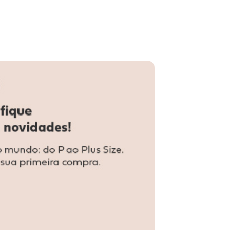
Grosso Piccadilly - 160070 - Verniz/Preto