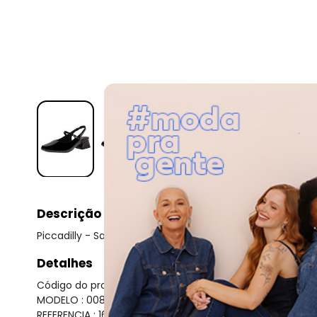
Descrição
Piccadilly - Sapato Feminino Salto Grosso Piccadilly - 16
Detalhes
Código do produto: 23139350
MODELO : 0080070
REFERENCIA : 160070