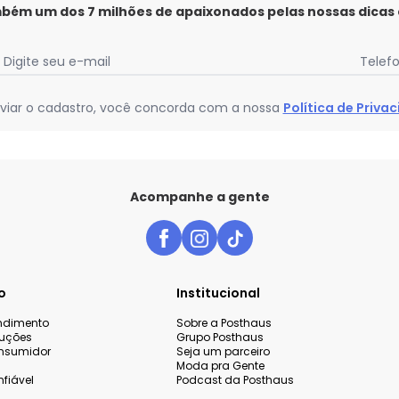
mbém um dos 7 milhões de apaixonados pelas nossas dicas
Digite seu e-mail
Telef
viar o cadastro, você concorda com a nossa
Política de Priva
Acompanhe a gente
o
Institucional
endimento
Sobre a Posthaus
luções
Grupo Posthaus
nsumidor
Seja um parceiro
Moda pra Gente
fiável
Podcast da Posthaus