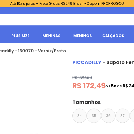
Até 10x s juros + Frete Grátis R$249 Brasil -Cupom PRORROGOU
PLUS SIZE
MENINAS
MENINOS
CALÇADOS
adilly - 160070 - Verniz/Preto
PICCADILLY
-
Sapato Fem
R$ 229,99
R$ 172,49
5x
R$ 3
ou
de
Tamanhos
34
35
36
37