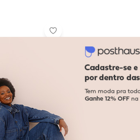
Piccadilly - Sapato Feminino Salto 
0070 - Verniz/Preto