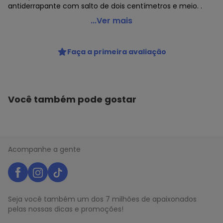
antiderrapante com salto de dois centímetros e meio. .
Molekinha - Sapato Infantil Molekinha 2528119 -
...Ver mais
Verniz/Preto
Código do produto: 23132066
Faça a primeira avaliação
MODELO : B0440119
REFERENCIA : 2528119
MARCA : Molekinha
MATERIAL DA PALMILHA : PU
MATERIAL DA SOLA : Borracha
Você também pode gostar
MATERIAL INTERNO : Têxtil
ACABAMENTO : Colado/Costurado
DETALHES : Salto com 2,5 cm aproximadamente.
Fechamento em fivela.
GÊNERO : Female
Acompanhe a gente
GRUPO DE IDADE : Infant
MATERIAL DO SAPATO : Verniz Premium
TIPO : SAPATO
Histórico de preços
Seja você também um dos 7 milhões de apaixonados
pelas nossas dicas e promoções!
O preço apresentado abaixo é o menor oferecido em