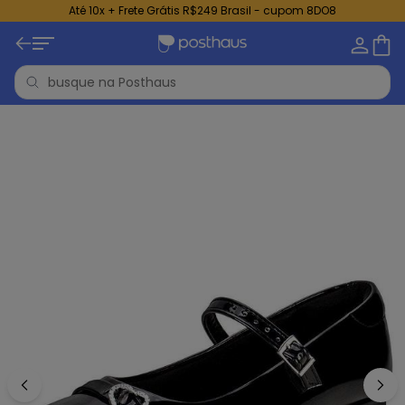
Até 10x + Frete Grátis R$249 Brasil - cupom 8DO8