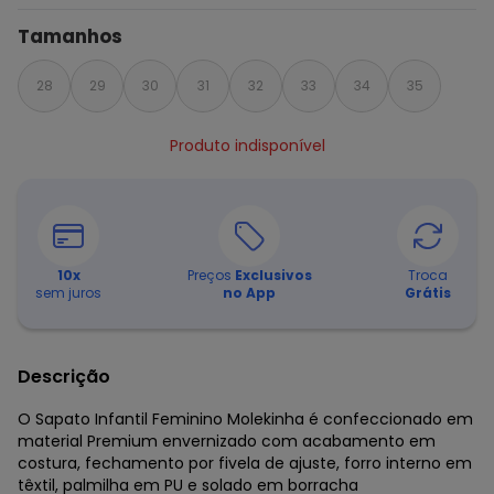
Tamanhos
28
29
30
31
32
33
34
35
Produto indisponível
10
x
Preços
Exclusivos
Troca
sem juros
no App
Grátis
Descrição
O Sapato Infantil Feminino Molekinha é confeccionado em
material Premium envernizado com acabamento em
costura, fechamento por fivela de ajuste, forro interno em
têxtil, palmilha em PU e solado em borracha