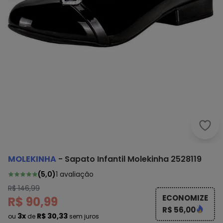
Mole
MOLEKINHA
-
Sapato Infantil Molekinha 2528119
(
5,0
)
1
avaliação
R$ 146,99
ECONOMIZE
R$ 90,99
R$ 56,00
3x
R$ 30,33
ou
de
sem juros