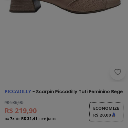
Picc
PICCADILLY
-
Scarpin Piccadilly Tati Feminino Bege
R$ 239,90
ECONOMIZE
R$ 219,90
R$ 20,00
7x
R$ 31,41
ou
de
sem juros