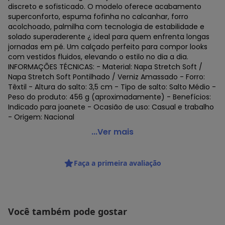
discreto e sofisticado. O modelo oferece acabamento
superconforto, espuma fofinha no calcanhar, forro
acolchoado, palmilha com tecnologia de estabilidade e
solado superaderente ¿ ideal para quem enfrenta longas
jornadas em pé. Um calçado perfeito para compor looks
com vestidos fluidos, elevando o estilo no dia a dia.
INFORMAÇÕES TÉCNICAS: - Material: Napa Stretch Soft /
Napa Stretch Soft Pontilhado / Verniz Amassado - Forro:
Têxtil - Altura do salto: 3,5 cm - Tipo de salto: Salto Médio -
Peso do produto: 456 g (aproximadamente) - Benefícios:
Indicado para joanete - Ocasião de uso: Casual e trabalho
- Origem: Nacional
Piccadilly - Scarpin Piccadilly Tati Feminino Bege
...Ver mais
Código do produto: 23839950
Faça a primeira avaliação
Você também pode gostar