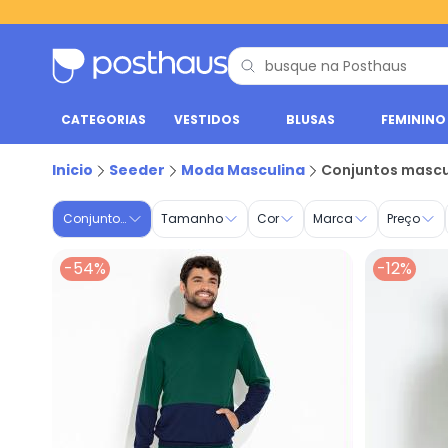
CATEGORIAS
VESTIDOS
BLUSAS
FEMININO
Conjuntos - Moda Masculina | Posthaus
Inicio
Seeder
Moda Masculina
Conjuntos mascu
Conjuntos, Bota
Tamanho
Cor
Marca
Preço
-54%
-12%