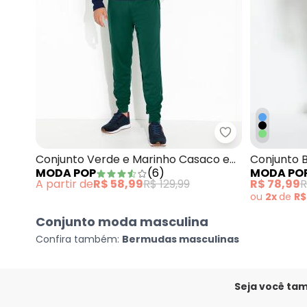
Moda Pop - Con
Conjunto Verde e Marinho Casaco e
Conjunto B
MODA POP
(
6
)
MODA PO
Calça
A partir de
R$ 58,99
R$ 129,99
R$ 78,99
R
ou
2x
de
R$
Conjunto moda masculina
Confira também:
Bermudas masculinas
Seja você ta