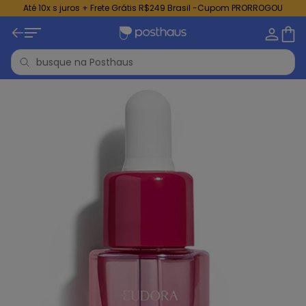
Até 10x s juros + Frete Grátis R$249 Brasil -Cupom PRORROGOU