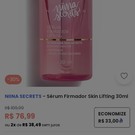
Niin
-30%
NIINA SECRETS
-
Sérum Firmador Skin Lifting 30ml
R$ 109,99
ECONOMIZE
R$ 76,99
R$ 33,00
2x
R$ 38,49
ou
de
sem juros