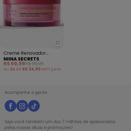
Niina Secrets - Creme Renovado
Creme Renovador
NIINA SECRETS
Overnight Skin
R$ 69,99
R$ 99,99
ou
2x
de
R$ 34,99
sem
juros
Acompanhe a gente
Seja você também um dos 7 milhões de apaixonados
pelas nossas dicas e promoções!