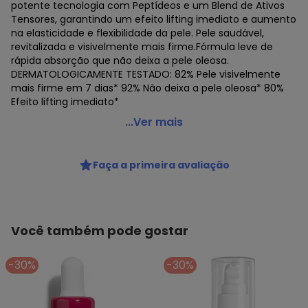
potente tecnologia com Peptídeos e um Blend de Ativos
Tensores, garantindo um efeito lifting imediato e aumento
na elasticidade e flexibilidade da pele. Pele saudável,
revitalizada e visivelmente mais firme.Fórmula leve de
rápida absorção que não deixa a pele oleosa.
DERMATOLOGICAMENTE TESTADO: 82% Pele visivelmente
mais firme em 7 dias* 92% Não deixa a pele oleosa* 80%
Efeito lifting imediato*
Niina Secrets - Sérum Firmador Skin Lifting 30ml
...Ver mais
Código do produto: 3885195
Tecido: Plastico
Faça a primeira avaliação
Composição: Aqua (water); pentylene glycol; sodium
polystyrene sulfonate; acacia senegal gum; polysorbate
20; niacinamide; glycerin; phenoxyethanol; hydrolyzed
rhizobian gum; caprylyl glycol; sodium sulfate
Você também pode gostar
Histórico de preços
-30%
O preço apresentado abaixo é o menor oferecido em
-30%
algum dia do mês, para o menor tamanho disponível.
R$ 76,99
agosto/2026
R$ 76,99
julho/2026