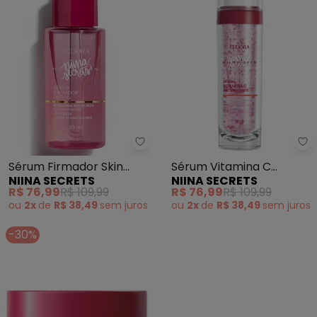
N/D*
junho/2026
N/D*
maio/2026
N/D*
abril/2026
N/D*
março/2026
N/D*
fevereiro/2026
Niina Secrets - Sérum Firmador S
Ni
Sérum Firmador Skin
Sérum Vitamina C
NIINA SECRETS
NIINA SECRETS
Lifting 30ml
Antioxidante Skin
R$ 76,99
R$ 109,99
R$ 76,99
R$ 109,99
ou
2x
de
R$ 38,49
sem
juros
ou
2x
de
R$ 38,49
sem
juros
-30%