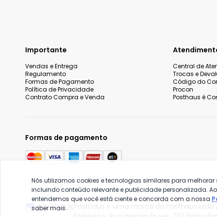
Importante
Atendiment
Vendas e Entrega
Central de At
Regulamento
Trocas e Devo
Formas de Pagamento
Código do Co
Política de Privacidade
Procon
Contrato Compra e Venda
Posthaus é Con
Formas de pagamento
Nós utilizamos cookies e tecnologias similares para melhorar
incluindo conteúdo relevante e publicidade personalizada. A
entendemos que você está ciente e concorda com a nossa
P
Posthaus é uma marca da Posthaus Ltda /
saber mais.
Endereço: Rua Werner Duwe, 202 Bairro B