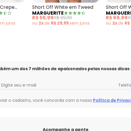
 Crepe
Short Off White em Tweed
Short Off 
MARGUERITE
MARGUER
R$ 59,99
R$ 99,99
R$ 69,99
R
em
juros
ou
2x
de
R$ 29,99
sem
juros
ou
2x
de
R$
mbém um dos 7 milhões de apaixonados pelas nossas dicas
Digite seu e-mail
Telef
viar o cadastro, você concorda com a nossa
Política de Priva
Acompanhe a gente