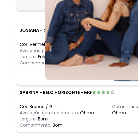
Folgado
JOSIANA
-
CAMPO LIMPO PAULISTA - SP
Cor:
Vermelho
/
GG
Avaliação geral do produto:
Ótimo
Largura:
Folgado
Comprimento:
Longo
SABRINA
-
BELO HORIZONTE - MG
Cor:
Branco
/
G
Comentário
Avaliação geral do produto:
Ótimo
Ótimo
Largura:
Bom
Comprimento:
Bom