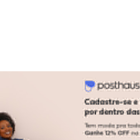
gum dia do mês, para o menor tamanho disponível.
acharam da largura?
O que as cli
10
%
Curto
66
%
Bom