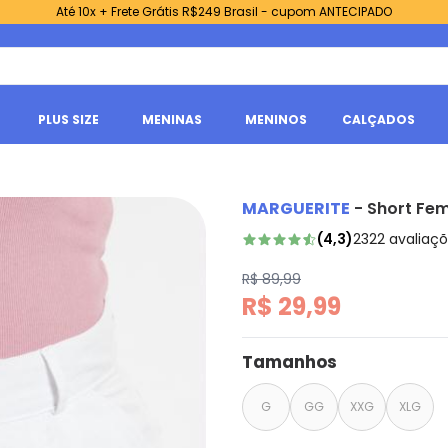
Até 10x + Frete Grátis R$249 Brasil - cupom ANTECIPADO
PLUS SIZE
MENINAS
MENINOS
CALÇADOS
MARGUERITE
-
Short Fem
(
4,3
)
2322
avaliaç
R$ 89,99
R$ 29,99
Tamanhos
G
GG
XXG
XLG