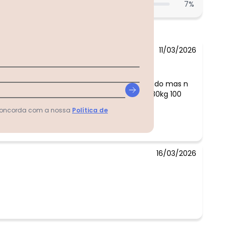
7
%
11/03/2026
mentário:
cido maravilhoso, cor bem viva! Ficou folgado mas n
u devolver, vou usar com um cinto ¿¿ 1,67 80kg 100
sto 75 cintura 110 quadril
 concorda com a nossa
Política de
16/03/2026