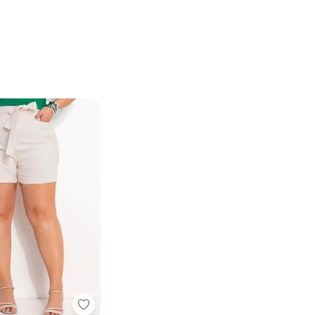
ort Off White em Tweed
Marguerite - Short Off White em Jeans