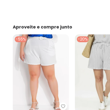
Aproveite e compre junto
-55%
-20%
Marguerite - Short Off