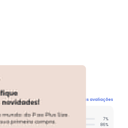
N/D*
N/D*
N/D*
N/D*
N/D*
N/D*
N/D*
Ver todas as avaliações
entes acharam do comprimento?
7
%
86
%