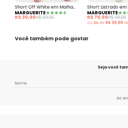
Short Off White em Malha
Short Listrado em
MARGUERITE
MARGUERITE
Anarruga
Plano
R$ 39,99
R$ 89,99
R$ 79,99
R$ 99,99
ou
2x
de
R$ 39,99
s
Você também pode gostar
Seja você ta
Nome
Ao en