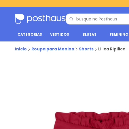
CATEGORIAS
VESTIDOS
BLUSAS
FEMININO
Inicio
Roupa para Menina
Shorts
Lilica Ripilica