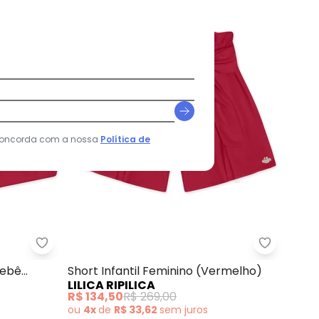
 concorda com a nossa
Política de
do (Vermelho)
Lilica Ripilica - Short Alfaiataria Feminino Bebê (
Lilica Rip
Bebê
Short Infantil Feminino (Vermelho)
LILICA RIPILICA
R$ 134,50
R$ 269,00
ou
4x
de
R$ 33,62
sem
juros