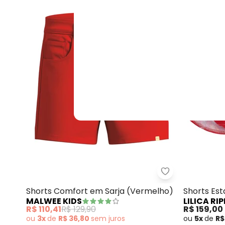
Malwee Kids - 
Shorts Comfort em Sarja (Vermelho)
Shorts Es
MALWEE KIDS
LILICA RIP
R$ 110,41
R$ 129,90
R$ 159,00
ou
3x
de
R$ 36,80
sem
juros
ou
5x
de
R$