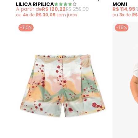
LILICA RIPILICA
MOMI
A partir de
R$ 120,22
R$ 259,00
R$ 114,95
R
ou
4x
de
R$ 30,05
sem
juros
ou
3x
de
R$
-50%
-15%