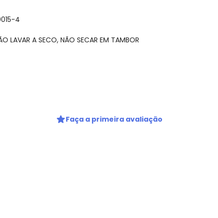
0015-4
NÃO LAVAR A SECO, NÃO SECAR EM TAMBOR
gum dia do mês, para o menor tamanho disponível.
Faça a primeira avaliação