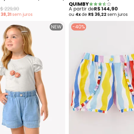
QUIMBY
(Vermelho)
$ 229,90
A partir de
R$ 144,90
 38,31
sem
juros
ou
4x
de
R$ 36,22
sem
juros
NEW
-40%