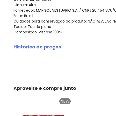
Cintura: Alta
Fornecedor: MARISOL VESTUARIO S.A. / CNPJ 20.454.870/
Feito: Brasil
Cuidados para conservação do produto: NÃO ALVEJAR, 
Tecido: Tecido plano
Composição: Viscose 100%
Histórico de preços
O preço apresentado abaixo é o menor oferecido em al
agosto/2026
julho/2026
junho/2026
maio/2026
abril/2026
Aproveite e compre junto
março/2026
fevereiro/2026
NEW