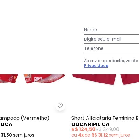
Nome
Digite seu e-mail
Telefone
Ao enviar o cadastro, você
Privacidade
Shorts Comfort em Sarja (Vermelho)
Lilica Ripilica - Shorts Estampa
tampado (Vermelho)
Short Alfaiataria Feminino 
ILICA
LILICA RIPILICA
(Vermelho)
R$ 124,50
R$ 249,00
 31,80
sem
juros
ou
4x
de
R$ 31,12
sem
juros