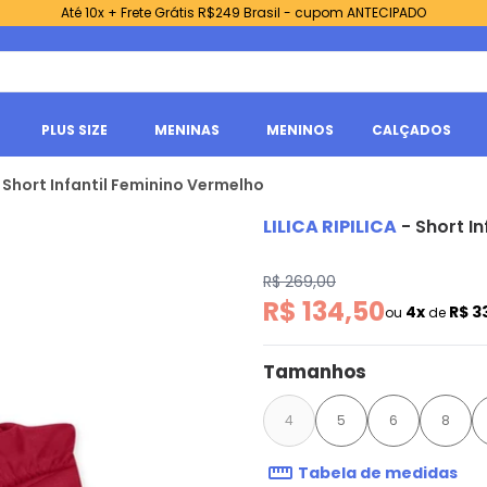
Até 10x + Frete Grátis R$249 Brasil - cupom ANTECIPADO
PLUS SIZE
MENINAS
MENINOS
CALÇADOS
 - Short Infantil Feminino Vermelho
LILICA RIPILICA
-
Short I
R$ 269,00
R$ 134,50
4x
R$ 3
ou
de
Tamanhos
4
5
6
8
Tabela de medidas