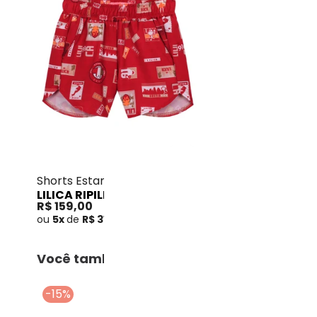
Lilica Ripilica - Shorts
Shorts Estampado Vermelho
LILICA RIPILICA
R$ 159,00
ou
5x
de
R$ 31,80
sem
juros
Você também pode gostar
-15%