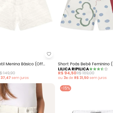
Saia Off Transpassado (Off White)
Milon - Short Infantil Menina Bás
ntil Menina Básico (Off
Short Poás Bebê Feminino 
LILICA RIPILICA
$ 149,90
R$ 94,50
R$ 189,00
 37,47
sem
juros
ou
3x
de
R$ 31,50
sem
juros
-15%