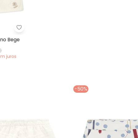
fantil Feminino Bege
Lilica Ripilica - Short Bebê Feminino Bege
ino Bege
0
em
juros
-50%