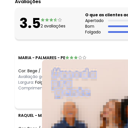
Avaliações
O que as clientes 
3.5
Apertado
2
avaliações
Bom
Folgado
MARIA
-
PALMARES - PE
Cor:
Bege
/
2
Avaliação geral do produto:
Bom
Largura:
Folgado
Comprimento:
Bom
RAQUEL
-
MATARACA - PB