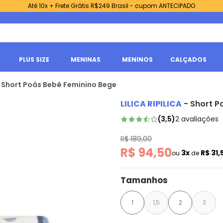
Até 10x + Frete Grátis R$249 Brasil - cupom ANTECIPADO
PLUS SIZE
MENINAS
MENINOS
CALÇADOS
a - Short Poás Bebê Feminino Bege
LILICA RIPILICA
-
Short P
(
3,5
)
2
avaliações
R$ 189,00
R$ 94,50
3x
R$ 31
ou
de
Tamanhos
1
1,5
2
3