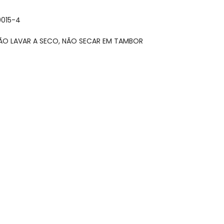
0015-4
NÃO LAVAR A SECO, NÃO SECAR EM TAMBOR
gum dia do mês, para o menor tamanho disponível.