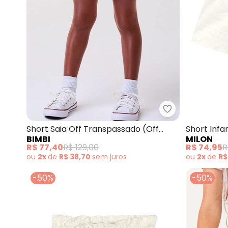
Bimbi - Short 
Short Saia Off Transpassado (Off
Short Infa
BIMBI
MILON
White)
White)
R$ 77,40
R$ 129,00
R$ 74,95
R
ou
2x
de
R$ 38,70
sem
juros
ou
2x
de
R$
-50%
-50%