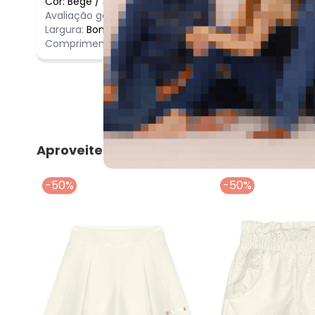
Cor:
Bege
/
3
Comentário
Avaliação geral do produto:
Ótimo
lindo, mate
Largura:
Bom
Comprimento:
Bom
Aproveite e compre junto
-50%
-50%