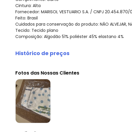
Cintura: Alta
Fornecedor: MARISOL VESTUARIO S.A. / CNPJ 20.454.870/
Feito: Brasil
Cuidados para conservação do produto: NÃO ALVEJAR, 
Tecido: Tecido plano
Composição: Algodão 51% poliéster 45% elastano 4%
Histórico de preços
O preço apresentado abaixo é o menor oferecido em al
agosto/2026
Fotos das Nossas Clientes
julho/2026
junho/2026
maio/2026
abril/2026
março/2026
fevereiro/2026