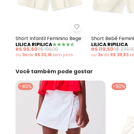
Lilica Ripilica - Short In
Short Infantil Feminino Bege
Short Bebê Femin
LILICA RIPILICA
LILICA RIPILICA
R$ 99,50
R$ 199,00
R$ 119,50
R$ 239,0
ou
3x
de
R$ 33,16
sem
juros
ou
3x
de
R$ 39,83
s
Você também pode gostar
-40%
-50%