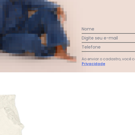
:
rial incrível e o tamanho condiz com a numeração.
Nome
Ver todas as avaliações
Digite seu e-mail
Telefone
Ao enviar o cadastro, você
Privacidade