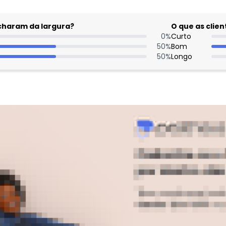
acharam da largura?
O que as cli
0
%
Curto
50
%
Bom
50
%
Longo