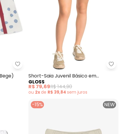
ico (Off White)
Lilica Ripilica - Short Poás Bebê Feminino (Bege)
Gloss - S
(Bege)
Short-Saia Juvenil Básico em
GLOSS
Moletom (Bege)
R$ 79,69
R$ 144,90
ou
2x
de
R$ 39,84
sem
juros
-15%
NEW