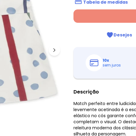
Tabela de medidas
Desejos
10
x
sem juros
Descrição
Match perfeito entre ludicidade
levemente acetinada é a esco
elástico no cós garante conf
completam o visual. O dest
releitura moderna dos clássi
silhueta da personagem.