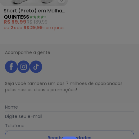
Quintess - Short (Preto) em Ma
Short (Preto) em Malha
QUINTESS
Crepe Encorpada com
R$ 59,99
R$ 139,99
Fio Lur
ou
2x
de
R$ 29,99
sem
juros
Acompanhe a gente
Seja você também um dos 7 milhões de apaixonados
pelas nossas dicas e promoções!
Nome
Digite seu e-mail
Telefone
Receber novidades