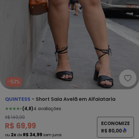
Quin
-53%
QUINTESS
-
Short Saia Avelã em Alfaiataria
(
4,8
)
4
avaliações
R$ 149,99
ECONOMIZE
R$ 69,99
R$ 80,00
2x
R$ 34,99
ou
de
sem juros