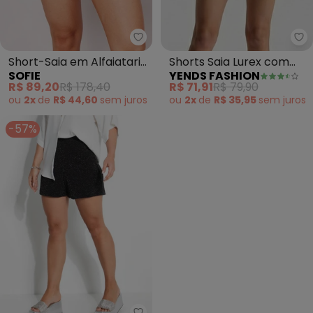
Sofie - Short-Saia em Alfaiatar
Ye
Short-Saia em Alfaiataria
Shorts Saia Lurex com
SOFIE
YENDS FASHION
com Bolsos (Branco)
Brilho (Cinza)
R$ 89,20
R$ 178,40
R$ 71,91
R$ 79,90
ou
2x
de
R$ 44,60
sem
juros
ou
2x
de
R$ 35,95
sem
juros
-57%