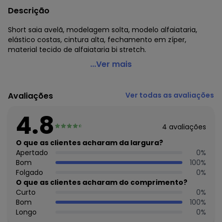
Descrição
Short saia avelã, modelagem solta, modelo alfaiataria,
elástico costas, cintura alta, fechamento em zíper,
material tecido de alfaiataria bi stretch.
Quintess - Short Saia Avelã em Alfaiataria
...Ver mais
Código do produto: 3751124
Modelagem: Solta
Avaliações
Ver todas as avaliações
Modelo: Alfaiataria
Complemento: Elástico costas;
4.8
Cintura: Alta
4
avaliações
Fechamento: Em zíper
Material: Tecido de Alfaiataria Bi Stretch
O que as clientes acharam da largura?
Estação: Ano Inteiro
Apertado
0
%
Situação de Uso: Collab
Bom
100
%
Composição Material: 100% Poliéster
Folgado
0
%
O que as clientes acharam do comprimento?
Histórico de preços
Curto
0
%
Bom
100
%
O preço apresentado abaixo é o menor oferecido em
Longo
0
%
algum dia do mês, para o menor tamanho disponível.