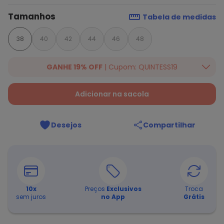
Tamanhos
Tabela de medidas
38
40
42
44
46
48
GANHE 19% OFF
| Cupom: QUINTESS19
Ganhe 19% OFF Extra em qualquer valor, usando o cupom:
QUINTESS19. Válido para toda loja Quintess, até 07/08/2026.
Adicionar na sacola
Desejos
Compartilhar
10
x
Preços
Exclusivos
Troca
sem juros
no App
Grátis