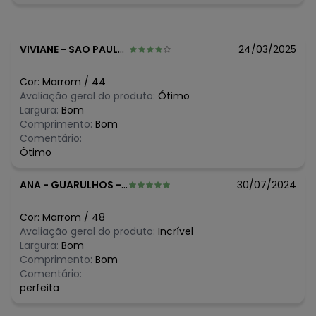
N/D*
agosto/2026
N/D*
julho/2026
N/D*
junho/2026
N/D*
maio/2026
VIVIANE
-
SAO PAULO - SP
24/03/2025
N/D*
abril/2026
R$ 69,99
março/2026
Cor:
Marrom
/
44
N/D*
fevereiro/2026
Avaliação geral do produto:
Ótimo
Largura:
Bom
Comprimento:
Bom
Comentário:
Ótimo
ANA
-
GUARULHOS - SP
30/07/2024
Cor:
Marrom
/
48
Avaliação geral do produto:
Incrível
Largura:
Bom
Comprimento:
Bom
Comentário:
perfeita