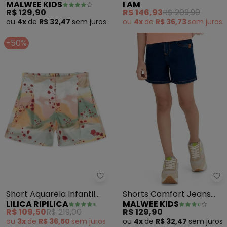
MALWEE KIDS
I AM
(Preto)
(Verde Limão)
R$ 129,90
R$ 146,93
R$ 209,90
ou
4x
de
R$ 32,47
sem
juros
ou
4x
de
R$ 36,73
sem
juros
-50%
Lilica Ripilica - Short Aquarela I
Ma
Short Aquarela Infantil
Shorts Comfort Jeans
LILICA RIPILICA
MALWEE KIDS
Feminino (Laranja)
(Azul Escuro)
R$ 109,50
R$ 219,00
R$ 129,90
ou
3x
de
R$ 36,50
sem
juros
ou
4x
de
R$ 32,47
sem
juros