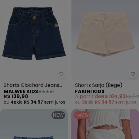
Malwee Kids - Shorts Clochard 
Fa
Shorts Clochard Jeans
Shorts Sarja (Bege)
MALWEE KIDS
FAKINI KIDS
Moletom (Azul)
R$ 139,90
A partir de
R$ 104,93
R$ 14
ou
4x
de
R$ 34,97
sem
juros
ou
3x
de
R$ 34,97
sem
juros
NEW
-40%