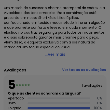
Um match de sucesso: o charme atemporal do xadrez e a
vivacidade dos tons amarelos! Essa combinação está
presente em nosso Short-Saia Lilica Ripilica,
confeccionado em tecido maquinetado linho em algodão
e que promete conforto e leveza em cada momento. O
elástico no cós traz segurança para todos os movimentos
e a saia sobreposta garante mais charme para a peça.
Além disso, a etiqueta exclusiva com a assinatura da
marca dá um toque especial ao visual.
Lilica Ripilica - Short-Saia Xadrez Infantil Feminino
...Ver mais
Amarelo
Código do produto: 7719998
Avaliações
Ver todas as avaliações
Modelagem: Justa
Comprimento: Curto
5
Cintura: Alta
1
avaliações
Fornecedor: MARISOL VESTUARIO S.A. / CNPJ
20.454.870/0015-4
O que as clientes acharam da largura?
Feito: Brasil
Apertado
0
%
Cuidados para conservação do produto: NÃO ALVEJAR, NÃO
Bom
0
%
LAVAR A SECO, NÃO SECAR EM TAMBOR
Folgado
100
%