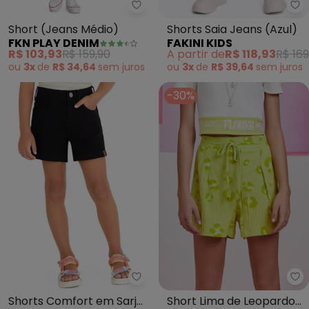
Fkn Play Denim - Shor
Fa
Short (Jeans Médio)
Shorts Saia Jeans (Azul)
FKN PLAY DENIM
FAKINI KIDS
R$ 103,93
R$ 159,90
A partir de
R$ 118,93
R$ 169
ou
3x
de
R$ 34,64
sem
juros
ou
3x
de
R$ 39,64
sem
juros
-30%
Malwee Kids - Shorts Comfort e
I 
Shorts Comfort em Sarja
Short Lima de Leopardo