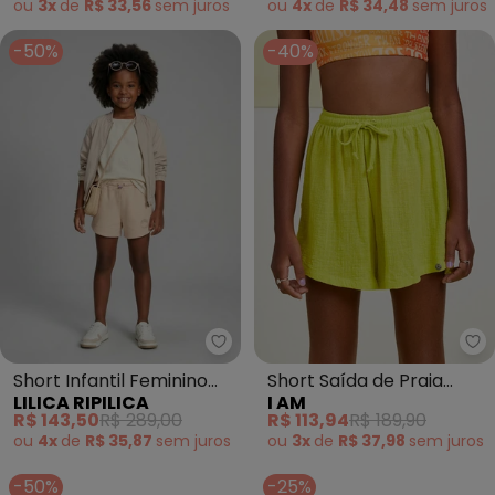
ou
3x
de
R$ 33,56
sem
juros
ou
4x
de
R$ 34,48
sem
juros
-50%
-40%
Lilica Ripilica - Short Infantil Fe
I 
Short Infantil Feminino
Short Saída de Praia
LILICA RIPILICA
I AM
(Laranja)
(Verde Limão)
R$ 143,50
R$ 289,00
R$ 113,94
R$ 189,90
ou
4x
de
R$ 35,87
sem
juros
ou
3x
de
R$ 37,98
sem
juros
-50%
-25%