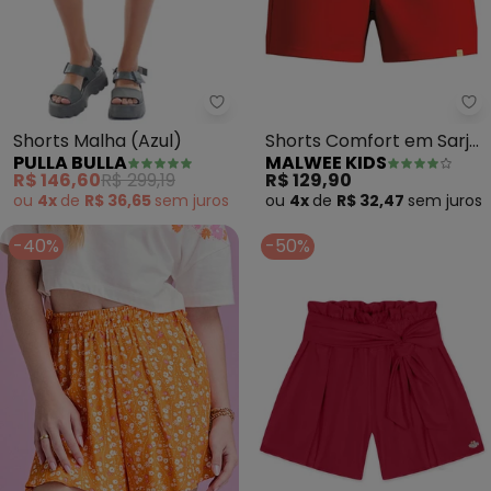
Pulla Bulla - Shorts Malha (Azul)
Ma
Shorts Malha (Azul)
Shorts Comfort em Sarja
PULLA BULLA
MALWEE KIDS
(Vermelho)
R$ 146,60
R$ 299,19
R$ 129,90
ou
4x
de
R$ 36,65
sem
juros
ou
4x
de
R$ 32,47
sem
juros
-40%
-50%