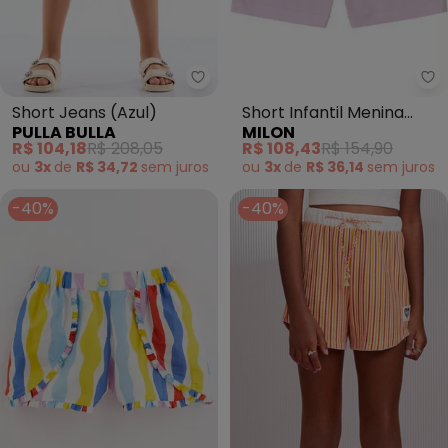
Mi
Pulla Bulla - Short Jeans (Azul)
Short Infantil Menina
Short Jeans (Azul)
MILON
PULLA BULLA
(Lilás)
R$ 108,43
R$ 154,90
R$ 104,18
R$ 208,05
ou
3x
de
R$ 36,14
sem
juros
ou
3x
de
R$ 34,72
sem
juros
-40%
-40%