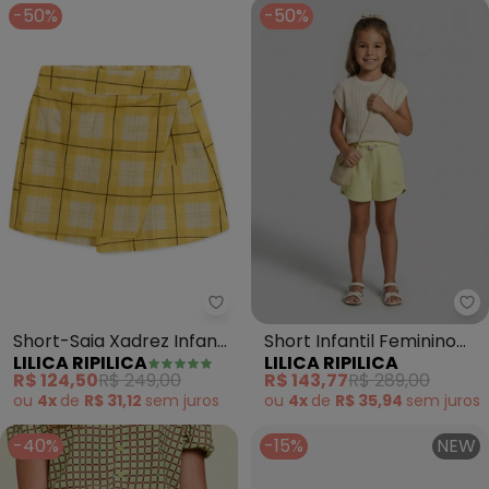
-50%
-50%
Lilica Ripilica - Short-Saia Xadr
Li
Short-Saia Xadrez Infantil
Short Infantil Feminino
LILICA RIPILICA
LILICA RIPILICA
Feminino (Amarelo)
(Amarelo)
R$ 124,50
R$ 249,00
R$ 143,77
R$ 289,00
ou
4x
de
R$ 31,12
sem
juros
ou
4x
de
R$ 35,94
sem
juros
-40%
-15%
NEW