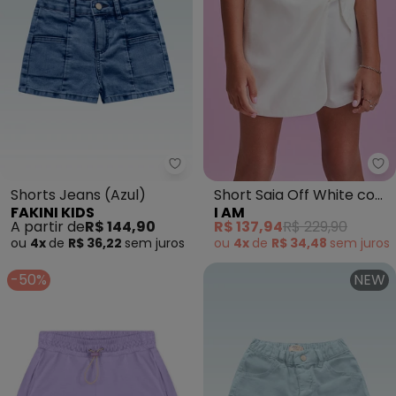
Fakini Kids - Shorts Jeans (Azul)
I 
Shorts Jeans (Azul)
Short Saia Off White com
FAKINI KIDS
I AM
Maxi Laço (Off White)
A partir de
R$ 144,90
R$ 137,94
R$ 229,90
ou
4x
de
R$ 36,22
sem
juros
ou
4x
de
R$ 34,48
sem
juros
-50%
NEW