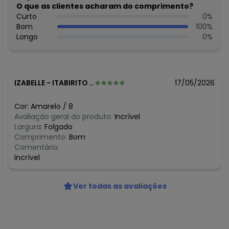
Tecido: Tecido plano
O que as clientes acharam do comprimento?
Composição: Algodão 100%
Curto
0
%
Bom
100
%
Histórico de preços
Longo
0
%
O preço apresentado abaixo é o menor oferecido em
algum dia do mês, para o menor tamanho disponível.
N/D*
agosto/2026
R$ 124,5
julho/2026
IZABELLE
-
ITABIRITO - MG
17/05/2026
N/D*
junho/2026
R$ 74,7
maio/2026
Cor:
Amarelo
/
8
R$ 74,7
abril/2026
Avaliação geral do produto:
Incrível
N/D*
março/2026
Largura:
Folgado
R$ 149,4
fevereiro/2026
Comprimento:
Bom
Comentário:
Incrível
Ver todas as avaliações