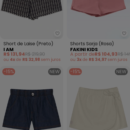
I Am - Short de Laise (Preto)
Fa
Short de Laise (Preto)
Shorts Sarja (Rosa)
I AM
FAKINI KIDS
R$ 131,94
R$ 219,90
A partir de
R$ 104,93
R$ 14
ou
4x
de
R$ 32,98
sem
juros
ou
3x
de
R$ 34,97
sem
juros
-15%
NEW
-15%
NEW