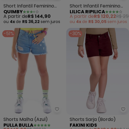
Short Infantil Feminino
Short Infantil Feminino
QUIMBY
LILICA RIPILICA
Sarja Elastano (Rosa)
(Cinza)
A partir de
R$ 144,90
A partir de
R$ 120,22
R$ 25
ou
4x
de
R$ 36,22
sem
juros
ou
4x
de
R$ 30,05
sem
juros
-51%
-30%
Pulla Bulla - Shorts Malha (Azul)
Fa
Shorts Malha (Azul)
Shorts Sarja (Bordo)
PULLA BULLA
FAKINI KIDS