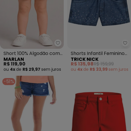
Marlan - Short 100% Algodão co
Tr
Short 100% Algodão com
Shorts Infantil Feminino
MARLAN
TRICK NICK
Bolsos (Rosa)
(Azul)
R$ 119,90
R$ 135,98
R$ 159,99
ou
4x
de
R$ 29,97
sem
juros
ou
4x
de
R$ 33,99
sem
juros
-51%