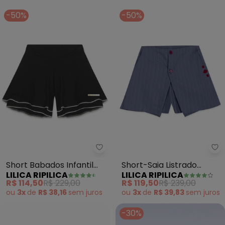
-50%
-50%
Lilica Ripilica - Short Babados I
Li
Short Babados Infantil
Short-Saia Listrado
LILICA RIPILICA
LILICA RIPILICA
Feminino (Preto)
Infantil Feminino (Azul)
R$ 114,50
R$ 229,00
R$ 119,50
R$ 239,00
ou
3x
de
R$ 38,16
sem
juros
ou
3x
de
R$ 39,83
sem
juros
-30%