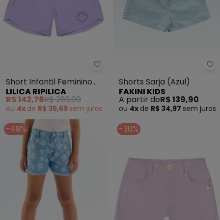
Lilica Ripilica - Short Infantil F
Fa
Short Infantil Feminino
Shorts Sarja (Azul)
LILICA RIPILICA
FAKINI KIDS
(Roxo)
R$ 142,78
R$ 289,00
A partir de
R$ 139,90
ou
4x
de
R$ 35,69
sem
juros
ou
4x
de
R$ 34,97
sem
juros
-49%
-30%