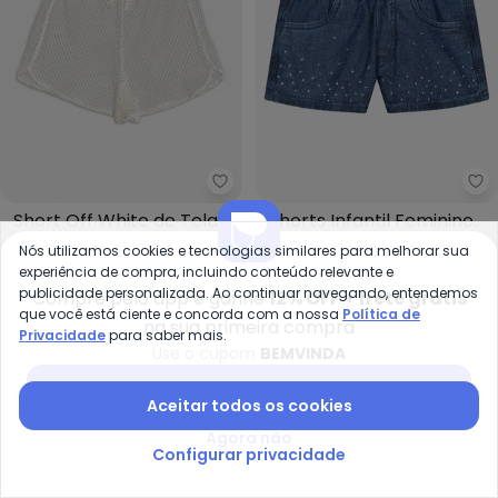
Authoria - Short Off White de T
Tr
Short Off White de Tela
Shorts Infantil Feminino
AUTHORIA
TRICK NICK
(Off White)
(Azul)
Nós utilizamos cookies e tecnologias similares para melhorar sua
R$ 107,94
R$ 179,90
R$ 118,98
R$ 139,99
experiência de compra, incluindo conteúdo relevante e
ou
3x
de
R$ 35,98
sem
juros
ou
3x
de
R$ 39,66
sem
juros
publicidade personalizada. Ao continuar navegando, entendemos
Compre pelo app e ganhe
12% OFF + frete grátis
que você está ciente e concorda com a nossa
Política de
na sua primeira compra
-51%
-50%
Privacidade
para saber mais.
Use o cupom
BEMVINDA
Baixar app Posthaus
Aceitar todos os cookies
Agora não
Configurar privacidade