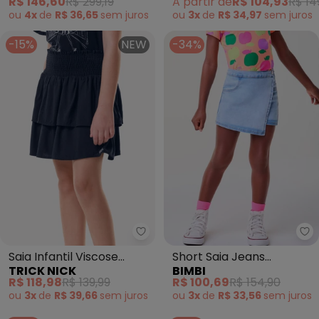
R$ 146,60
R$ 299,19
A partir de
R$ 104,93
R$ 14
ou
4x
de
R$ 36,65
sem
juros
ou
3x
de
R$ 34,97
sem
juros
-15%
NEW
-34%
Trick Nick - Saia Infantil Viscos
Bi
Saia Infantil Viscose
Short Saia Jeans
TRICK NICK
BIMBI
Babados (Azul)
Transpassado (Azul)
R$ 118,98
R$ 139,99
R$ 100,69
R$ 154,90
ou
3x
de
R$ 39,66
sem
juros
ou
3x
de
R$ 33,56
sem
juros