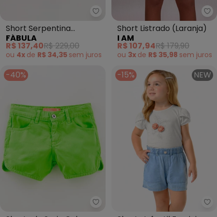
Fábula - Short Serpentina (Es
I 
Short Serpentina
Short Listrado (Laranja)
FÁBULA
I AM
(Estampado)
R$ 137,40
R$ 229,00
R$ 107,94
R$ 179,90
ou
4x
de
R$ 34,35
sem
juros
ou
3x
de
R$ 35,98
sem
juros
-40%
-15%
NEW
Fábula - Shorts de Sarja Color 
Tr