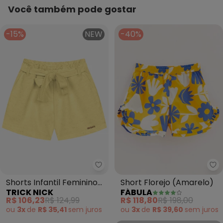
Você também pode gostar
-15%
NEW
-40%
Trick Nick - Shorts Infantil Fem
Fá
Shorts Infantil Feminino
Short Florejo (Amarelo)
TRICK NICK
FÁBULA
Moletinho (Amarelo)
R$ 106,23
R$ 124,99
R$ 118,80
R$ 198,00
ou
3x
de
R$ 35,41
sem
juros
ou
3x
de
R$ 39,60
sem
juros