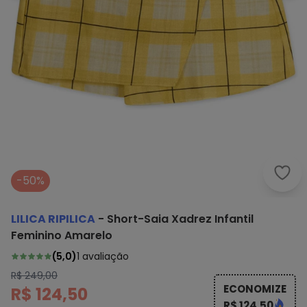
Lili
-50%
LILICA RIPILICA
-
Short-Saia Xadrez Infantil
Feminino Amarelo
(
5,0
)
1
avaliação
R$ 249,00
ECONOMIZE
R$ 124,50
R$ 124,50