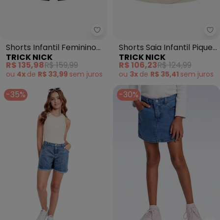
Trick Nick - Shorts Infantil Femi
Tr
Shorts Infantil Feminino
Shorts Saia Infantil Piquet
TRICK NICK
TRICK NICK
(Azul)
(Bege)
R$ 135,98
R$ 159,99
R$ 106,23
R$ 124,99
ou
4x
de
R$ 33,99
sem
juros
ou
3x
de
R$ 35,41
sem
juros
-35%
-30%