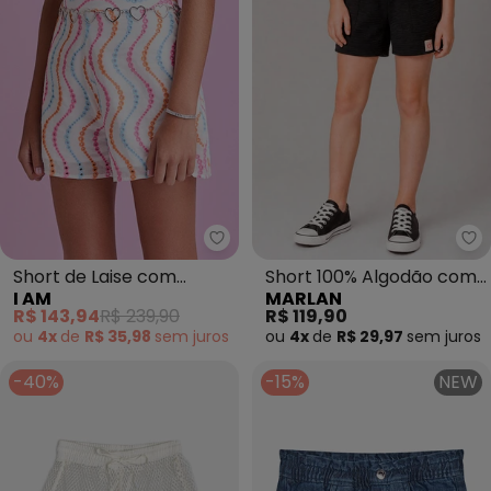
I Am - Short de Laise com Onda
Ma
Short de Laise com
Short 100% Algodão com
I AM
MARLAN
Ondas Coloridas
Bolsos (Preto)
R$ 143,94
R$ 239,90
R$ 119,90
(Branco)
ou
4x
de
R$ 35,98
sem
juros
ou
4x
de
R$ 29,97
sem
juros
-40%
-15%
NEW