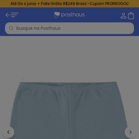
Até 10x s juros + Frete Grátis R$249 Brasil -Cupom PRORROGOU