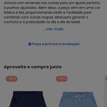
cintura com emenda nas costas para um ajuste perfeito,
e punhos ajustados. Além disso, a peça vem em uma cor
básica e lisa, proporcionando estilo e facilidade para
combinar com outras roupas. Ideal para garantir o
conforto e a praticidade no dia a dia do bebê.
Up Baby - Short Unissex para Bebê Azul
...Ver mais
Código do produto: 7650627
Modelagem: Justa
Faça a primeira avaliação
Comprimento: Curto
Forro: Não
Cintura: Média
Fornecedor: MALHARIA CRISTINA LTDA / CNPJ
82.663.337/0001-43
Aproveite e compre junto
Feito: no Brasil
Cuidados para conservação do produto: *TEMPERATURA
-50%
-50%
MAX DE LAVAGEM 40ºC LAVAR COM CORES SEMELHANTES
*NÃO ALVEJAR *. TEMPERATURA BAIXA TEMPERATURA DE
EXAUSTÃO MAX 60ºC *TEMPERATURA MAX DA BASE DO FERRO
DE 200ºC *NÃO LIMPAR A SECO.
Tecido: Suedine
Composição: 100% algodão