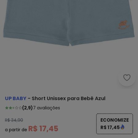
Up B
UP BABY
-
Short Unissex para Bebê Azul
(
2,9
)
7
avaliações
ECONOMIZE
R$ 34,90
R$ 17,45
R$ 17,45
a partir de