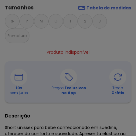
Tamanhos
Tabela de medidas
RN
P
M
G
1
2
3
Prematuro
Produto indisponível
10
x
Preços
Exclusivos
Troca
sem juros
no App
Grátis
Descrição
Short unissex para bebê confeccionado em suedine,
oferecendo conforto e suavidade. Apresenta elástico na