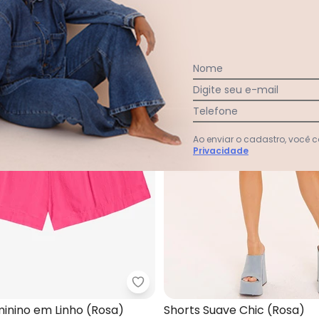
-50%
Nome
Digite seu e-mail
Telefone
Ao enviar o cadastro, você
Privacidade
t Saia Pink de Linho (Rosa)
Endless - Shorts Feminino em Li
inino em Linho (Rosa)
Shorts Suave Chic (Rosa)