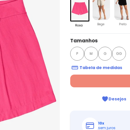
Bege
Preto
Rosa
Tamanhos
P
M
G
GG
Tabela de medidas
Desejos
10
x
sem juros