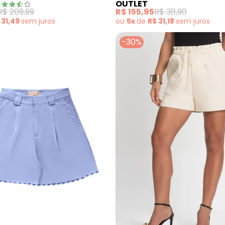
OUTLET
R$ 209,99
R$ 155,95
R$ 311,90
 31,49
sem
juros
ou
5x
de
R$ 31,18
sem
juros
-30%