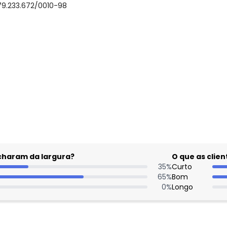
79.233.672/0010-98
acharam da largura?
O que as cli
35
%
Curto
65
%
Bom
0
%
Longo