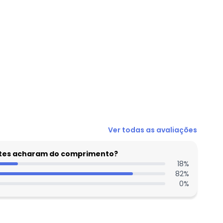
Ver todas as avaliações
entes acharam do comprimento?
18
%
82
%
0
%