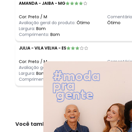
AMANDA
-
JAIBA - MG
Cor:
Preto
/
M
Comentário
Avaliação geral do produto:
Ótimo
Ótimo
Largura:
Bom
Comprimento:
Bom
JULIA
-
VILA VELHA - ES
Cor:
Preto
/
M
Comentário
Avaliação geral do produto:
Bom
Bom
Largura:
Bom
Comprimento:
Bom
Você também pode gostar