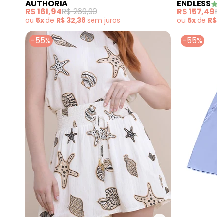
AUTHORIA
ENDLESS
R$ 161,94
R$ 269,90
R$ 157,49
ou
5x
de
R$ 32,38
sem
juros
ou
5x
de
R$
-55%
-55%