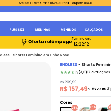
Até 10x + Frete Grátis R$249 Brasil - cupom 8DO8
PLUS SIZE
MENINAS
MENINOS
CALÇADOS
Termina em:
Oferta relâmpago
12:
22:
11
dless - Shorts Feminino em Linho Rosa
ENDLESS
-
Shorts Femini
(
3,6
)
17
avaliações
R$ 209,99
R$ 157,49
5x
R$ 3
ou
de
Cores
25%
2
25%