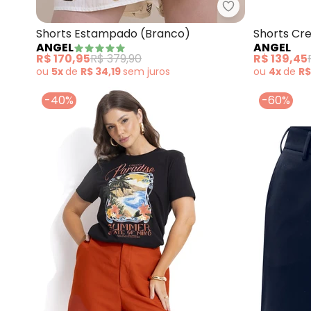
Angel - Shorts
Shorts Estampado (Branco)
Shorts Cre
ANGEL
ANGEL
R$ 170,95
R$ 379,90
R$ 139,45
ou
5x
de
R$ 34,19
sem
juros
ou
4x
de
R$
-40%
-60%