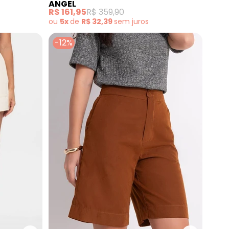
ANGEL
R$ 161,95
R$ 359,90
ou
5x
de
R$ 32,39
sem
juros
-12%