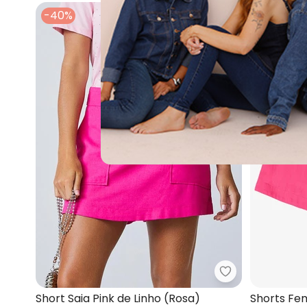
-40%
-25%
Authoria - Shor
Short Saia Pink de Linho (Rosa)
Shorts Fem