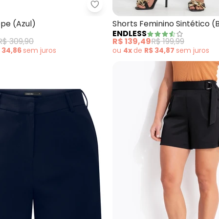
 Estampado (Branco)
Angel - Shorts Crepe (Azul)
pe (Azul)
Shorts Feminino Sintético (
ENDLESS
R$ 309,90
R$ 139,49
R$ 199,99
 34,86
sem
juros
ou
4x
de
R$ 34,87
sem
juros