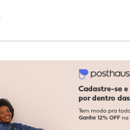
:
:
Ver todas as avaliações