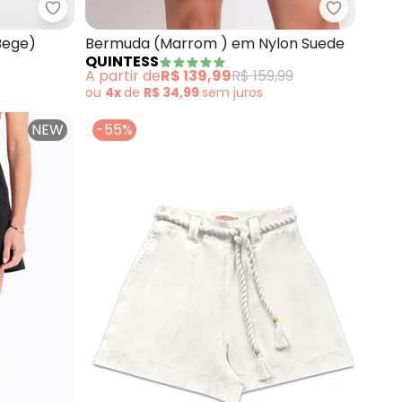
Endless - Shorts Feminino Sintético (Bege)
Quintess
Bege)
Bermuda (Marrom ) em Nylon Suede
QUINTESS
A partir de
R$ 139,99
R$ 159,99
ou
4x
de
R$ 34,99
sem
juros
NEW
-55%