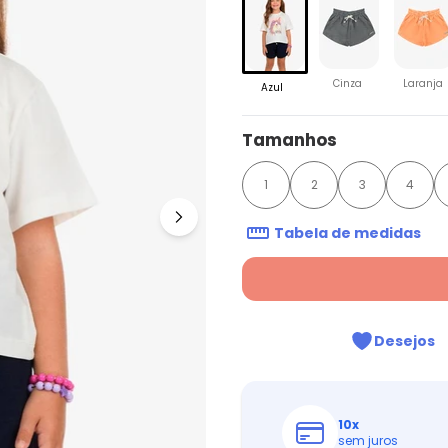
Cinza
Laranja
Azul
Tamanhos
1
2
3
4
Tabela de medidas
Desejos
10
x
sem juros