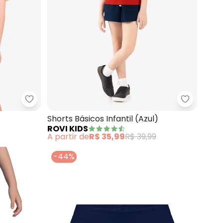
)
Rovi Kids - Shorts (Azul)
Rovi Kids 
Shorts Básicos Infantil (Azul)
ROVI KIDS
A partir de
R$ 35,99
R$ 39,99
-44%