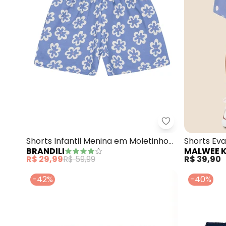
Brandili - Shor
Shorts Infantil Menina em Moletinho
Shorts Ev
BRANDILI
MALWEE K
Florido (Azul)
Pastel)
R$ 29,99
R$ 59,99
R$ 39,90
-42%
-40%