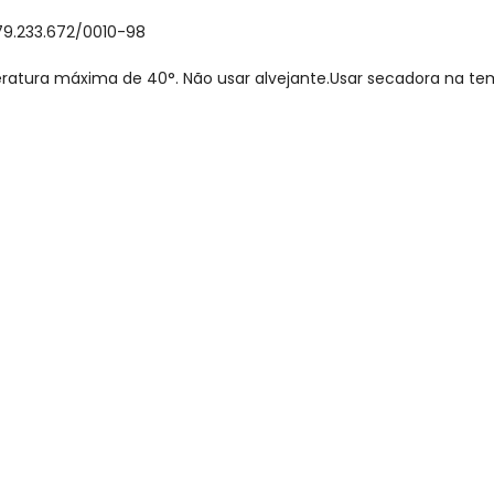
79.233.672/0010-98
ratura máxima de 40°. Não usar alvejante.Usar secadora na t
gum dia do mês, para o menor tamanho disponível.