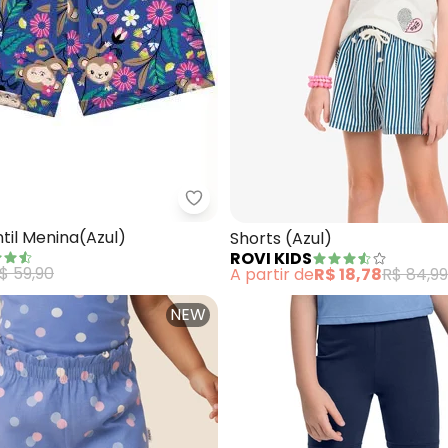
Kyly - Short Infantil Menina(Azul
a Ciclista Básica Infantil (Marinho)
ntil Menina(Azul)
Shorts (Azul)
ROVI KIDS
$ 59,90
A partir de
R$ 18,78
R$ 84,99
NEW