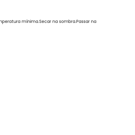
emperatura mínima.Secar na sombra.Passar na
N/D*
R$ 30,83
R$ 25,39
R$ 30,83
R$ 27,99
R$ 33,99
N/D*