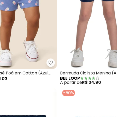
ts Infantil Menina em Moletinho Florido (Azul)
Malwee Kids - Shorts Evasê Poá 
asê Poá em Cotton (Azul
Bermuda Ciclista Menina (A
IDS
BEE LOOP
A partir de
R$ 34,90
-50%