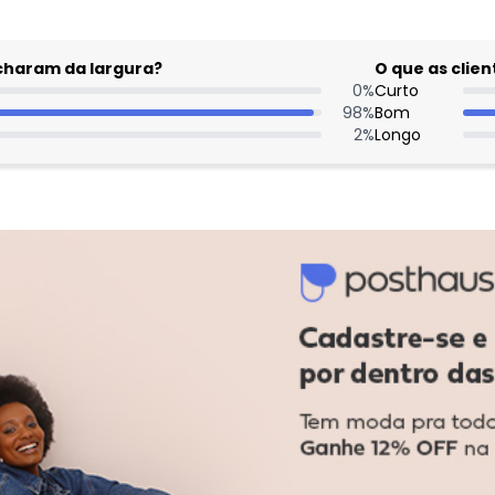
acharam da largura?
O que as cli
0
%
Curto
98
%
Bom
2
%
Longo