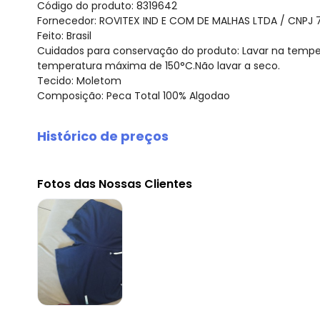
Código do produto: 8319642
Fornecedor: ROVITEX IND E COM DE MALHAS LTDA / CNPJ 
Feito: Brasil
Cuidados para conservação do produto: Lavar na tempe
temperatura máxima de 150°C.Não lavar a seco.
Tecido: Moletom
Composição: Peca Total 100% Algodao
Histórico de preços
O preço apresentado abaixo é o menor oferecido em al
agosto/2026
Fotos das Nossas Clientes
julho/2026
junho/2026
maio/2026
abril/2026
março/2026
fevereiro/2026