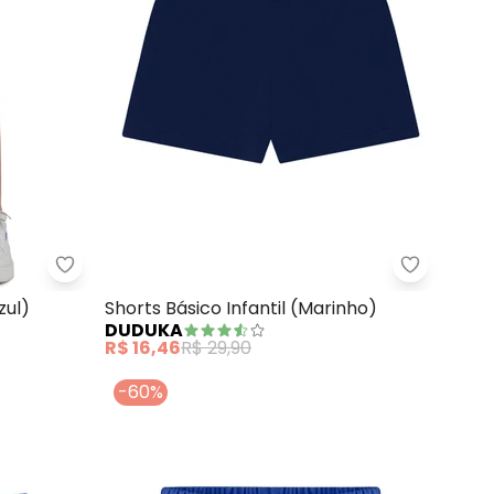
em Cotton (Azul Pastel)
Bee Loop - Bermuda Ciclista Menina (Azul)
Duduka - 
zul)
Shorts Básico Infantil (Marinho)
DUDUKA
R$ 16,46
R$ 29,90
-60%