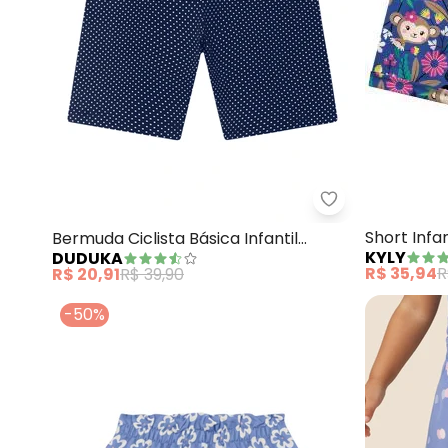
Duduka - Bermud
Short Infa
Bermuda Ciclista Básica Infantil
KYLY
DUDUKA
(Marinho)
R$ 35,94
R
R$ 20,91
R$ 39,90
-50%