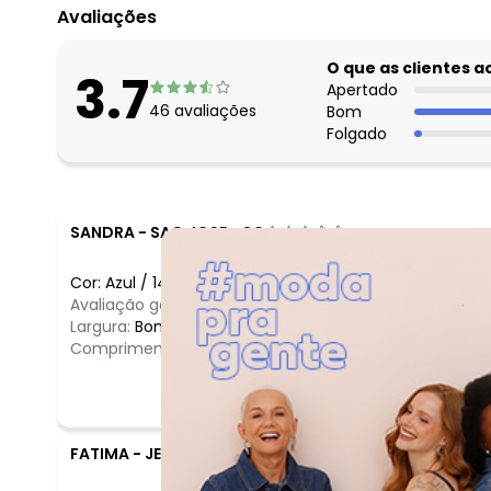
Avaliações
O que as clientes 
3.7
Apertado
46
avaliações
Bom
Folgado
SANDRA
-
SAO JOSE - SC
Cor:
Azul
/
14
Avaliação geral do produto:
Bom
Largura:
Bom
Comprimento:
Bom
FATIMA
-
JEREMOABO - BA