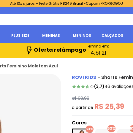
Até 10x s juros + Frete Grátis R$249 Brasil -Cupom PRORROGOU
PLUS SIZE
MENINAS
MENINOS
CALÇADOS
Termina em:
Oferta relâmpago
14:
51:
20
orts Feminino Moletom Azul
ROVI KIDS
-
Shorts Femin
(
3,7
)
46
avaliaçõe
R$ 69,99
R$ 25,39
a partir de
Cores
63%
6
63%