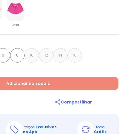
Rosa
6
8
10
12
14
16
Adicionar na sacola
Compartilhar
Preços
Exclusivos
Troca
no App
Grátis