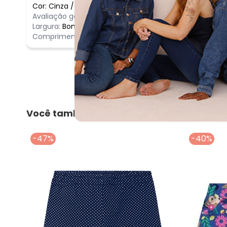
Cor:
Cinza
/
8
Comentário
Avaliação geral do produto:
Incrível
Incrível
Largura:
Bom
Comprimento:
Bom
Você também pode gostar
-47%
-40%