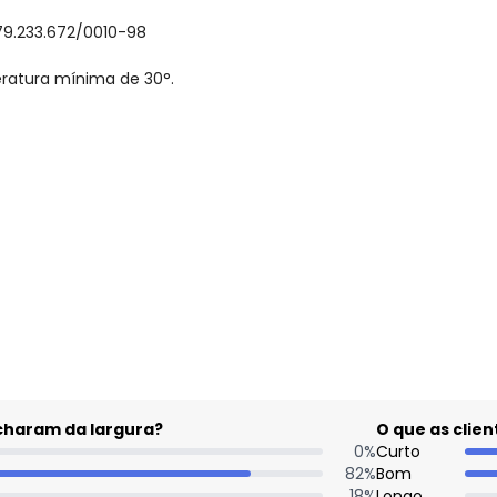
79.233.672/0010-98
ratura mínima de 30°.
gum dia do mês, para o menor tamanho disponível.
acharam da largura?
O que as cli
0
%
Curto
82
%
Bom
18
%
Longo