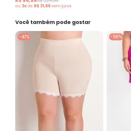
R$ 94,99
R$ 224,99
ou
3x
de
R$ 31,66
sem
juros
Você também pode gostar
-41%
-56%