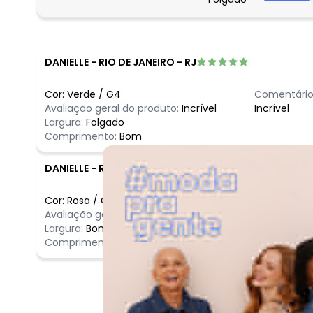
março/2026
fevereiro/2026
DANIELLE
-
RIO DE JANEIRO - RJ
Cor:
Verde
/
G4
Comentário
Avaliação geral do produto:
Incrível
Incrível
Largura:
Folgado
Comprimento:
Bom
DANIELLE
-
RIO DE JANEIRO - RJ
Cor:
Rosa
/
G4
Comentário
Avaliação geral do produto:
Incrível
Incrível
Largura:
Bom
Comprimento:
Bom