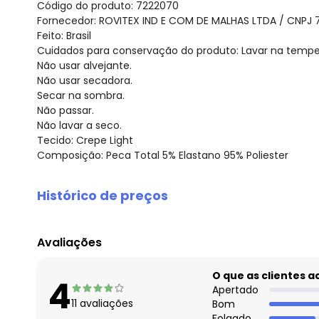
Código do produto: 7222070
Fornecedor: ROVITEX IND E COM DE MALHAS LTDA / CNPJ 
Feito: Brasil
Cuidados para conservação do produto: Lavar na tempe
Não usar alvejante.
Não usar secadora.
Secar na sombra.
Não passar.
Não lavar a seco.
Tecido: Crepe Light
Composição: Peca Total 5% Elastano 95% Poliester
Histórico de preços
O preço apresentado abaixo é o menor oferecido em al
agosto/2026
Avaliações
julho/2026
junho/2026
O que as clientes 
4
maio/2026
Apertado
11
avaliações
Bom
abril/2026
Folgado