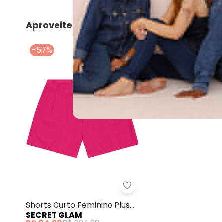
Aproveite e compre junto
-57%
Secret Glam - Shorts Cu
Shorts Curto Feminino Plus
SECRET GLAM
Size Rosa