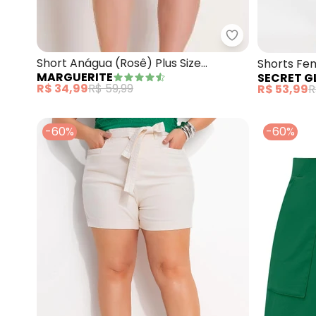
Marguerite - S
Short Anágua (Rosê) Plus Size
Shorts Fem
MARGUERITE
SECRET G
Marguerite
(Rosa)
R$ 34,99
R$ 59,99
R$ 53,99
R
-60%
-60%