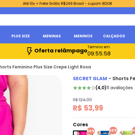
Até 10x + Frete Grátis R$249 Brasil - cupom 8DO8
PLUS SIZE
MENINAS
MENINOS
CALÇADOS
Termina em:
Oferta relâmpago
09:
55:
56
horts Feminino Plus Size Crepe Light Rosa
SECRET GLAM
-
Shorts Fe
(
4,0
)
11
avaliações
R$ 124,99
R$ 53,99
Cores
56%
5
56%