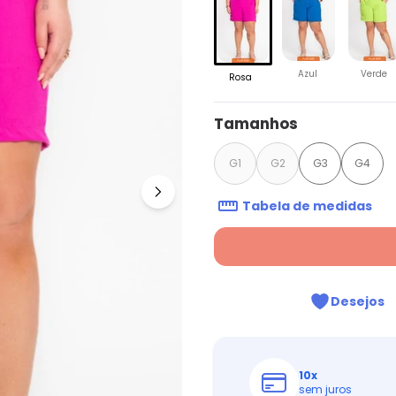
Azul
Verde
Rosa
Tamanhos
G1
G2
G3
G4
Tabela de medidas
Desejos
10
x
sem juros