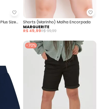
lus Size Crepe Light (Rosa)
Outlet - Bermuda Beautiful Summer Plus Size (Ros
Marguerit
lus Size
Shorts (Marinho) Malha Encorpada
MARGUERITE
R$ 49,99
R$ 99,99
-70%