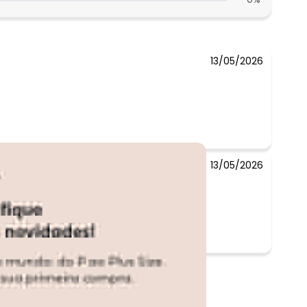
N/D*
R$ 58,49
13/05/2026
13/05/2026