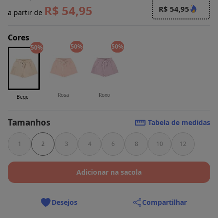
R$ 54,95
R$ 54,95
a partir de
Cores
50%
50%
50%
Rosa
Roxo
Bege
Tamanhos
Tabela de medidas
1
2
3
4
6
8
10
12
Adicionar na sacola
Desejos
Compartilhar