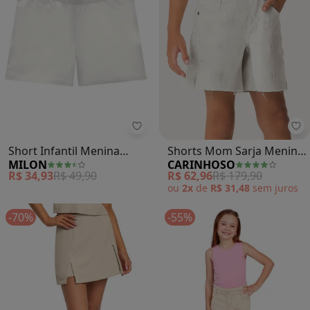
Milon - Short Infantil Menina Bás
Ca
Short Infantil Menina
Shorts Mom Sarja Menina
MILON
CARINHOSO
Básico (Off White)
(Off White)
R$ 34,93
R$ 49,90
R$ 62,96
R$ 179,90
ou
2x
de
R$ 31,48
sem
juros
-70%
-55%