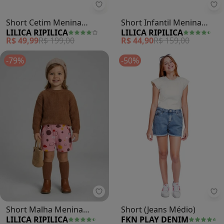
Lilica Ripilica - Short Cetim Meni
Lil
Short Cetim Menina
Short Infantil Menina
LILICA RIPILICA
LILICA RIPILICA
(Amarelo)
(Vermelho)
R$ 49,99
R$ 199,00
R$ 44,90
R$ 159,00
-79%
-50%
Lilica Ripilica - Short Malha Meni
Fk
Short Malha Menina
Short (Jeans Médio)
LILICA RIPILICA
FKN PLAY DENIM
(Rosa)