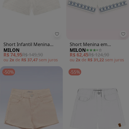
Milon - Short Infantil Menina Bás
Mi
Short Infantil Menina
Short Menina em
MILON
MILON
Básico (Off White)
Moletinho Milon (Off
R$ 74,95
R$ 149,90
R$ 62,45
R$ 124,90
White)
ou
2x
de
R$ 37,47
sem
juros
ou
2x
de
R$ 31,22
sem
juros
-50%
-55%