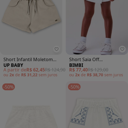
Up Baby - Short Infantil Moletom
Bi
Short Infantil Moletom
Short Saia Off
UP BABY
BIMBI
Linho (Bege)
Transpassado (Off White)
A partir de
R$ 62,45
R$ 124,90
R$ 77,40
R$ 129,00
ou
2x
de
R$ 31,22
sem
juros
ou
2x
de
R$ 38,70
sem
juros
-50%
-50%