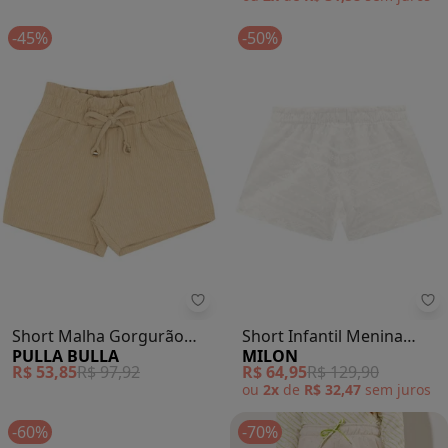
-45%
-50%
Pulla Bulla - Short Malha Gorgur
Mi
Short Malha Gorgurão
Short Infantil Menina
PULLA BULLA
MILON
(Bege)
Básico (Off White)
R$ 53,85
R$ 97,92
R$ 64,95
R$ 129,90
ou
2x
de
R$ 32,47
sem
juros
-60%
-70%