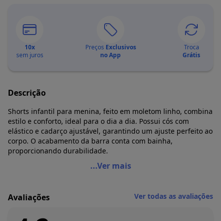
10
x
Preços
Exclusivos
Troca
sem juros
no App
Grátis
Descrição
Shorts infantil para menina, feito em moletom linho, combina
estilo e conforto, ideal para o dia a dia. Possui cós com
elástico e cadarço ajustável, garantindo um ajuste perfeito ao
corpo. O acabamento da barra conta com bainha,
proporcionando durabilidade.
Up Baby - Shorts Infantil em Moletom Linho Bege
...Ver mais
Código do produto: 7650920
Modelagem: Justa
Ver todas as avaliações
Avaliações
Comprimento: Curto
Forro: Não