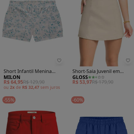
Milon - Short Infantil Menina Es
Gl
Short Infantil Menina
Short-Saia Juvenil em
MILON
GLOSS
Estampa (Bege)
Tecido Bengaline (Bege)
R$ 64,95
R$ 129,90
R$ 53,97
R$ 179,90
ou
2x
de
R$ 32,47
sem
juros
-55%
-60%