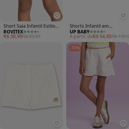
Up
Short Saia Infantil Estilo
Shorts Infantil em
ROVITEX
UP BABY
Colegial (Bege)
Moletom Linho (Bege)
R$ 30,99
R$ 89,99
A partir de
R$ 54,95
R$ 109,
-70%
Up Baby - Short Unissex Bebê Su
Mi