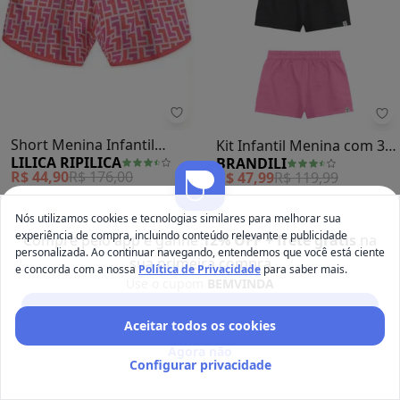
Lilica Ripilica - Short Menina Infan
Br
Short Menina Infantil
Kit Infantil Menina com 3
LILICA RIPILICA
BRANDILI
(Laranja)
Shorts (Sortidos)
R$ 44,90
R$ 176,00
R$ 47,99
R$ 119,99
-50%
Nós utilizamos cookies e tecnologias similares para melhorar sua
experiência de compra, incluindo conteúdo relevante e publicidade
Compre pelo app e ganhe
12% OFF + frete grátis
na
personalizada. Ao continuar navegando, entendemos que você está ciente
sua primeira compra
e concorda com a nossa
Política de Privacidade
para saber mais.
Use o cupom
BEMVINDA
Baixar app Posthaus
Aceitar todos os cookies
Agora não
Configurar privacidade