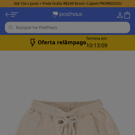
Até 10x s juros + Frete Grátis R$249 Brasil -Cupom PRORROGOU
Termina em:
Oferta relâmpago
10:
13:
07