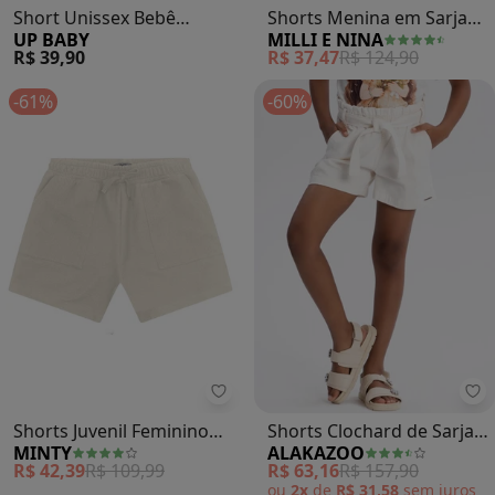
Short Unissex Bebê
Shorts Menina em Sarja
UP BABY
MILLI E NINA
Suedine (Bege)
com Elastano (Bege)
R$ 39,90
R$ 37,47
R$ 124,90
-61%
-60%
Minty - Shorts Juvenil Feminino 
Al
Shorts Juvenil Feminino
Shorts Clochard de Sarja
MINTY
ALAKAZOO
em Moletinho (Bege)
Infantil Menina (Bege)
R$ 42,39
R$ 109,99
R$ 63,16
R$ 157,90
ou
2x
de
R$ 31,58
sem
juros