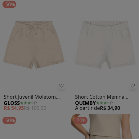
-50%
Gloss - Short Juvenil Moletom (B
Qu
Short Juvenil Moletom
Short Cotton Menina
GLOSS
QUIMBY
(Bege)
(Bege)
R$ 54,95
R$ 109,90
A partir de
R$ 34,90
-50%
-70%