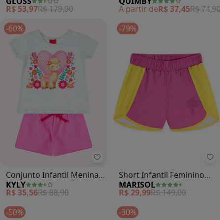
GLOSS
QUIMBY
Tecido Bengaline (Preto)
Menina (Rosa)
R$ 53,97
R$ 179,90
A partir de
R$ 37,45
R$ 74,9
-60%
-79%
Kyly - Conjunto Infantil Menina S
Ma
Conjunto Infantil Menina
Short Infantil Feminino
KYLY
MARISOL
Strass (Branco)
(Rosa)
R$ 35,56
R$ 88,90
R$ 29,99
R$ 149,00
-50%
-30%