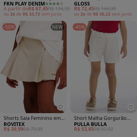
FKN PLAY DENIM
GLOSS
(Bege)
em Moletom (Bege)
A partir de
R$ 67,45
R$ 134,90
R$ 72,45
R$ 144,90
ou
2x
de
R$ 33,72
sem
juros
ou
2x
de
R$ 36,22
sem
juros
-50%
NEW
-45%
Rovitex - Shorts Saia Feminino 
Pu
Shorts Saia Feminino em
Short Malha Gorgurão
ROVITEX
PULLA BULLA
Moletom Sarjado (Bege)
(Bege)
R$ 39,99
R$ 79,99
R$ 53,85
R$ 97,92