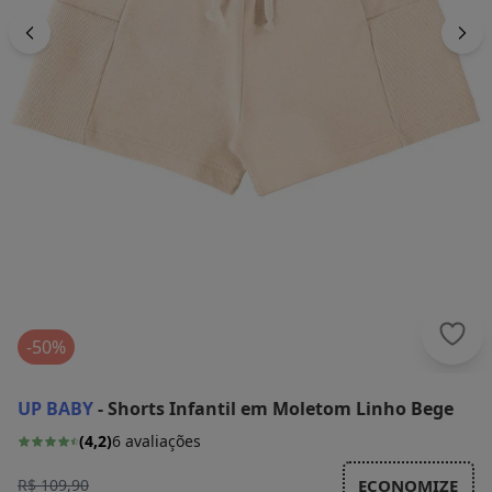
Up B
-50%
UP BABY
-
Shorts Infantil em Moletom Linho Bege
(
4,2
)
6
avaliações
R$ 109,90
ECONOMIZE