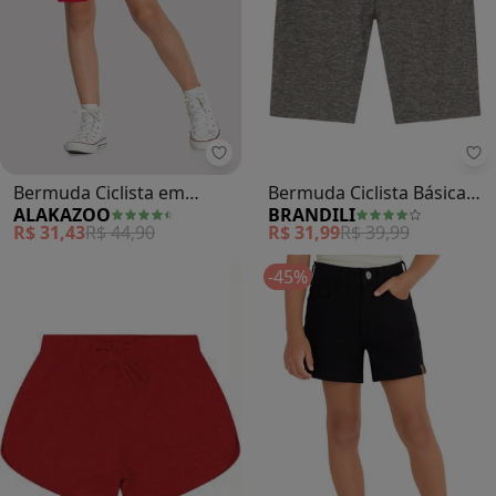
Alakazoo - Bermuda Ciclista em 
Br
Bermuda Ciclista em
Bermuda Ciclista Básica
ALAKAZOO
BRANDILI
Malha Básica (Vermelho)
Menina(Cinza)
R$ 31,43
R$ 44,90
R$ 31,99
R$ 39,99
-45%