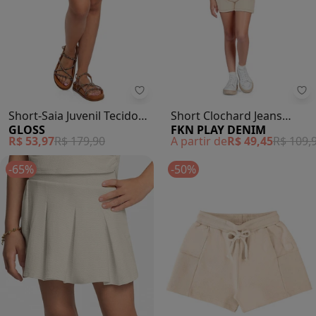
Gloss - Short-Saia Juvenil Tecido 
Fk
Short-Saia Juvenil Tecido
Short Clochard Jeans
GLOSS
FKN PLAY DENIM
(Bege)
(Bege)
R$ 53,97
R$ 179,90
A partir de
R$ 49,45
R$ 109,
-65%
-50%