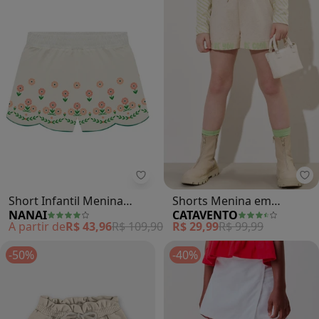
Nanai - Short Infantil Menina Flor
Ca
Short Infantil Menina
Shorts Menina em
NANAI
CATAVENTO
Flores (Off White)
Moletom Linho (Bege)
A partir de
R$ 43,96
R$ 109,90
R$ 29,99
R$ 99,99
-50%
-40%