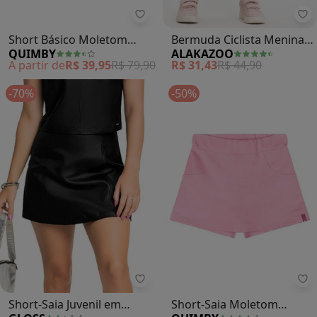
Quimby - Short Básico Moletom M
Al
Short Básico Moletom
Bermuda Ciclista Menina
QUIMBY
ALAKAZOO
Menina (Azul)
em Malha Cotton (Rosa)
A partir de
R$ 39,95
R$ 79,90
R$ 31,43
R$ 44,90
-70%
-50%
Gloss - Short-Saia Juvenil em Tec
Qu
Short-Saia Juvenil em
Short-Saia Moletom