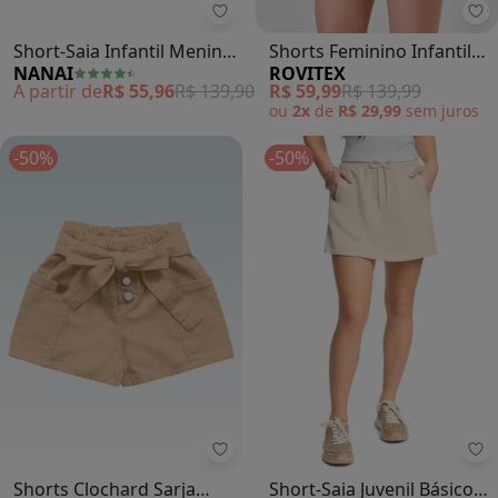
Nanai - Short-Saia Infantil Menin
Ro
Short-Saia Infantil Menina
Shorts Feminino Infantil
NANAI
ROVITEX
Laço (Off White)
Cós e Bolso (Bege)
A partir de
R$ 55,96
R$ 139,90
R$ 59,99
R$ 139,99
ou
2x
de
R$ 29,99
sem
juros
-50%
-50%
Fkn Play Denim - Shorts Clochard
Gl
Shorts Clochard Sarja
Short-Saia Juvenil Básico