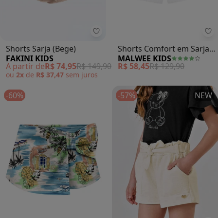
Fakini Kids - Shorts Sarja (Bege)
Ma
Shorts Sarja (Bege)
Shorts Comfort em Sarja
FAKINI KIDS
MALWEE KIDS
(Off White)
A partir de
R$ 74,95
R$ 149,90
R$ 58,45
R$ 129,90
ou
2x
de
R$ 37,47
sem
juros
-60%
-57%
NEW