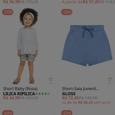
R$ 36,99
R$ 179,00
A partir de
R$ 57,45
R$ 114,
-79%
-50%
Lilica Ripilica - Short Baby (Rosa)
Gl
Short Baby (Rosa)
Short-Saia Juvenil
LILICA RIPILICA
GLOSS
Moletom (Azul)
R$ 34,99
R$ 169,00
R$ 72,45
R$ 144,90
ou
2x
de
R$ 36,22
sem
juros
-69%
-60%