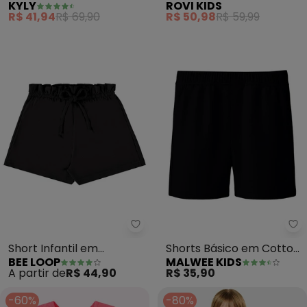
KYLY
ROVI KIDS
(Mescla)
(Rosa)
R$ 41,94
R$ 69,90
R$ 50,98
R$ 59,99
Bee Loop - Short Infantil em M
Ma
Short Infantil em
Shorts Básico em Cotton
BEE LOOP
MALWEE KIDS
Moletom (Preto)
(Preto)
A partir de
R$ 44,90
R$ 35,90
-60%
-80%