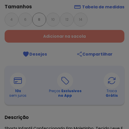
Tamanhos
Tabela de medidas
4
6
8
10
12
14
Adicionar na sacola
Desejos
Compartilhar
10
x
Preços
Exclusivos
Troca
sem juros
no App
Grátis
Descrição
Shorts Infantil Confeccionado Em Moletinho, Tecido Leve E