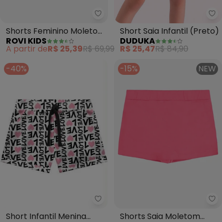
Rovi Kids - Shorts Feminino Mol
Du
Shorts Feminino Moletom
Short Saia Infantil (Preto)
ROVI KIDS
DUDUKA
(Cinza)
A partir de
R$ 25,39
R$ 69,99
R$ 25,47
R$ 84,90
-40%
-15%
NEW
Kyly - Short Infantil Menina (Me
Ro
Short Infantil Menina
Shorts Saia Moletom