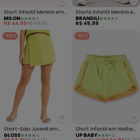
Br
Milon - Short Infantil Menina e
Shorts Infantil Menina em
Short Infantil Menina em
BRANDILI
MILON
Moletinho (Verde)
Algodão Milon (Verde)
R$ 49,99
R$ 44,95
R$ 89,90
-65%
-65%
Gloss - Short-Saia Juvenil em T
Up
Short-Saia Juvenil em
Short Infantil em Malha
GLOSS
UP BABY
Tecido (Verde)
Uv Fps+50 (Verde)