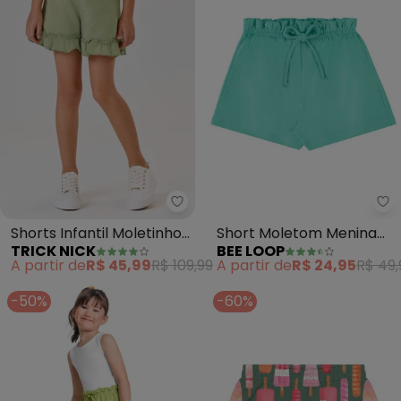
Trick Nick - Shorts Infantil Mol
Be
Shorts Infantil Moletinho
Short Moletom Menina
TRICK NICK
BEE LOOP
(Verde)
(Verde)
A partir de
R$ 45,99
R$ 109,99
A partir de
R$ 24,95
R$ 49,
-50%
-60%