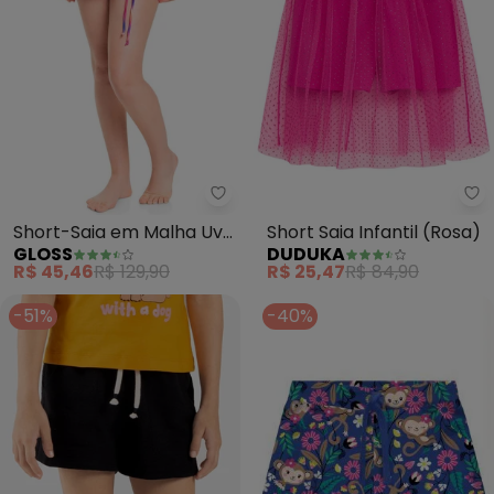
Gloss - Short-Saia em Malha Uv
Du
Short-Saia em Malha Uv
Short Saia Infantil (Rosa)
GLOSS
DUDUKA
Fps +50 (Roxo)
R$ 45,46
R$ 129,90
R$ 25,47
R$ 84,90
-51%
-40%