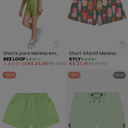
Bee Loop - Shorts para Menina
Ky
Shorts para Menina em
Short Infantil Menina
BEE LOOP
KYLY
Moletom (Verde)
Pocolés (Verde)
A partir de
R$ 24,95
R$ 49,90
R$ 27,16
R$ 67,90
-50%
-15%
NEW