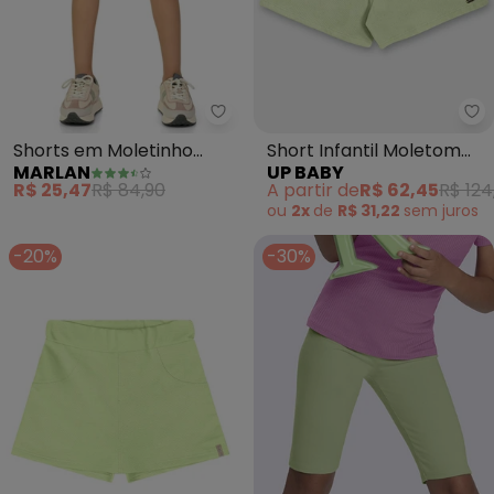
Marlan - Shorts em Moletinho 
Up
Shorts em Moletinho
Short Infantil Moletom
MARLAN
UP BABY
(Verde)
Linho (Verde)
R$ 25,47
R$ 84,90
A partir de
R$ 62,45
R$ 124
ou
2x
de
R$ 31,22
sem
juros
-20%
-30%