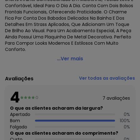
Confortável, Ideal Para O Dia A Dia. Conta Com Dois Bolsos
Frontais Funcionais, Oferecendo Praticidade. O Charme
Fica Por Conta Dos Babados Delicados Na Bainha E Dos
Detalhes Em Strass Aplicados, Que Adicionam Um Toque
De Brilho Ao Visual. Para Um Acabamento Especial, A Peça
Ainda Possui Uma Plaquinha De Metal Decorativa. Perfeito
Para Compor Looks Modernos E Estilosos Com Muito
Conforto.
Trick Nick - Shorts Infantil Moletinho Verde
...Ver mais
Código do produto: 5710998
Comprimento: Curto
Avaliações
Ver todas as avaliações
Fornecedor: ROVITEX IND E COM DE MALHAS LTDA / CNPJ
79.233.672/0010-98
4
Feito: Brasil
7
avaliações
Cuidados para conservação do produto: Lavar à mão.
Não usar alvejante.
O que as clientes acharam da largura?
Não usar secadora.
Apertado
0
%
Secar na sombra.
Bom
100
%
Passar temperatura mínima.
Folgado
0
%
Não lavar a seco.
O que as clientes acharam do comprimento?
Tecido: Moletinho
Curto
0
%