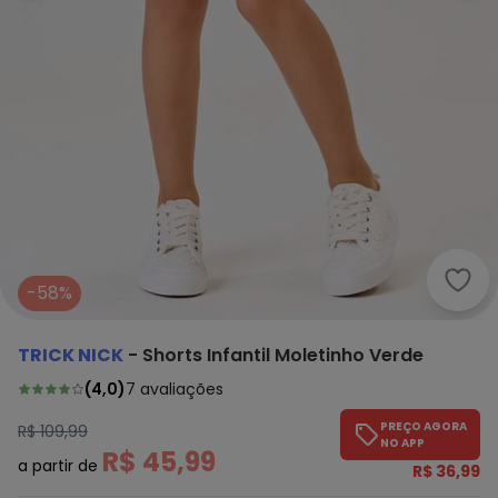
Tric
-58%
TRICK NICK
-
Shorts Infantil Moletinho Verde
(
4,0
)
7
avaliações
PREÇO AGORA
R$ 109,99
NO APP
R$ 45,99
a partir de
R$ 36,99