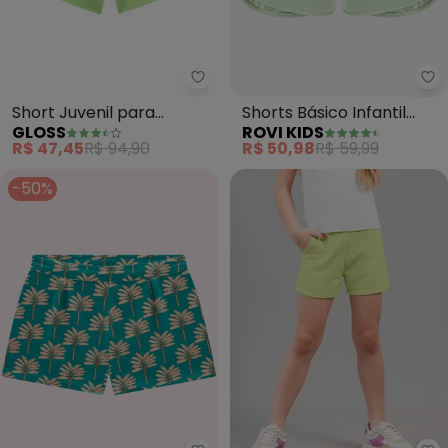
Gloss - Short Juvenil para Meni
Ro
Short Juvenil para
Shorts Básico Infantil
GLOSS
ROVI KIDS
Menina (Verde)
Feminino (Verde)
R$ 47,45
R$ 94,90
R$ 50,98
R$ 59,99
-50%