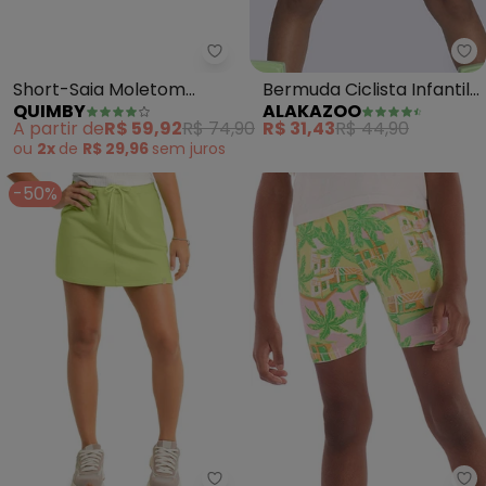
Quimby - Short-Saia Moletom 
Al
Short-Saia Moletom
Bermuda Ciclista Infantil
QUIMBY
ALAKAZOO
Menina (Verde)
em Malha Básica (Verde)
A partir de
R$ 59,92
R$ 74,90
R$ 31,43
R$ 44,90
ou
2x
de
R$ 29,96
sem
juros
-50%