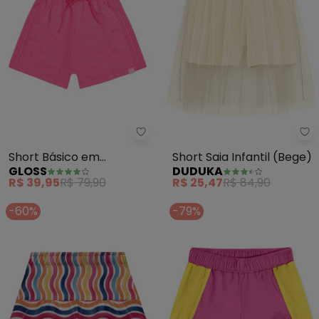
Gloss - Short Básico em Moleto
Du
Short Básico em
Short Saia Infantil (Bege)
GLOSS
DUDUKA
Moletom Juvenil (Rosa)
R$ 39,95
R$ 79,90
R$ 25,47
R$ 84,90
-60%
-79%