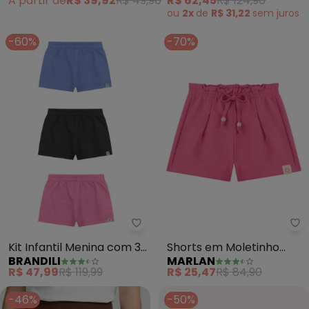
A partir de
R$ 39,92
R$ 49,90
R$ 62,45
R$ 124,90
White)
ou
2x
de
R$ 31,22
sem
juros
-60%
-70%
Brandili - Kit Infantil Menina co
Ma
Kit Infantil Menina com 3
Shorts em Moletinho
BRANDILI
MARLAN
Shorts (Sortidos)
(Rosa)
R$ 47,99
R$ 119,99
R$ 25,47
R$ 84,90
-46%
-50%