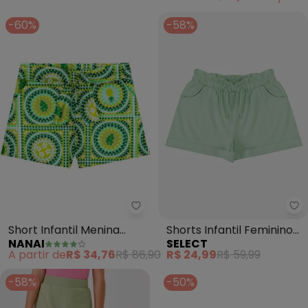
-60%
-58%
Nanai - Short Infantil Menina 
Se
Short Infantil Menina
Shorts Infantil Feminino
NANAI
SELECT
Geométrico (Verde)
em Malha (Verde)
A partir de
R$ 34,76
R$ 86,90
R$ 24,99
R$ 59,99
-58%
-50%