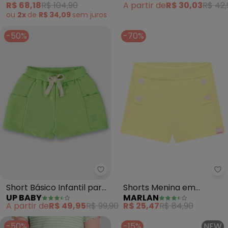
R$ 68,18
R$ 104,90
A partir de
R$ 30,03
R$ 42,
ou
2x
de
R$ 34,09
sem
juros
-50%
-70%
Up Baby - Short Básico Infantil
Ma
Short Básico Infantil para
Shorts Menina em
UP BABY
MARLAN
Menina (Verde)
Newtech (Verde)
A partir de
R$ 49,95
R$ 99,90
R$ 25,47
R$ 84,90
-50%
-15%
NEW