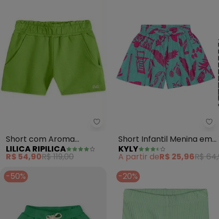
Lilica Ripilica - Short com Aro
Ky
Short com Aroma
Short Infantil Menina em
LILICA RIPILICA
KYLY
Moletom Menina Infantil
Algodão (Verde)
R$ 54,90
R$ 119,00
A partir de
R$ 25,96
R$ 64
(Verde)
-50%
-20%