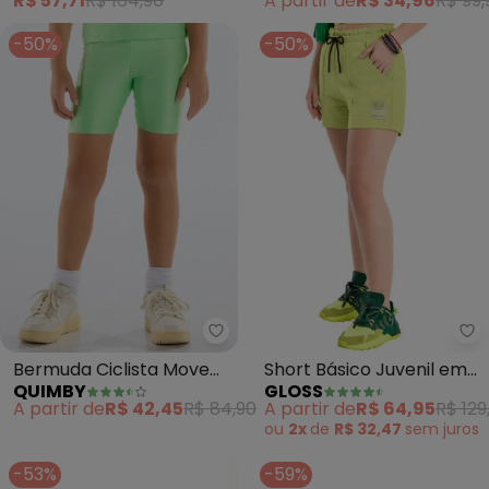
R$ 57,71
R$ 164,90
A partir de
R$ 34,96
R$ 99,
-50%
-50%
Quimby - Bermuda Ciclista Mov
Gl
Bermuda Ciclista Move
Short Básico Juvenil em
QUIMBY
GLOSS
Menina (Verde)
Moletom (Verde)
A partir de
R$ 42,45
R$ 84,90
A partir de
R$ 64,95
R$ 129
ou
2x
de
R$ 32,47
sem
juros
-53%
-59%