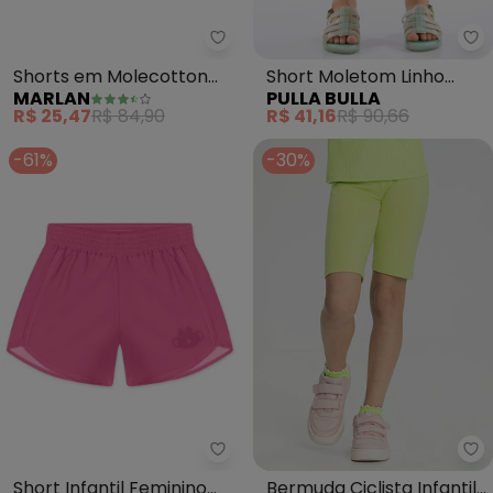
Marlan - Shorts em Molecotton
Pu
Shorts em Molecotton
Short Moletom Linho
MARLAN
PULLA BULLA
Jeans (Verde)
(Verde)
R$ 25,47
R$ 84,90
R$ 41,16
R$ 90,66
-61%
-30%
Lilica Ripilica - Short Infantil F
Al
Short Infantil Feminino
Bermuda Ciclista Infantil