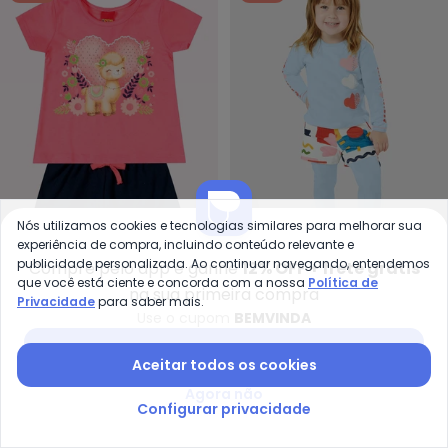
Nós utilizamos cookies e tecnologias similares para melhorar sua
experiência de compra, incluindo conteúdo relevante e
Kyly - Conjunto Infantil Menina 
Li
publicidade personalizada. Ao continuar navegando, entendemos
Compre pelo app e ganhe
12% OFF + frete grátis
que você está ciente e concorda com a nossa
Política de
Conjunto Infantil Menina
Short Malha Menina
na sua primeira compra
Privacidade
para saber mais.
KYLY
LILICA RIPILICA
Strass (Rosa)
(Branco)
Use o cupom
BEMVINDA
R$ 35,56
R$ 88,90
R$ 34,99
R$ 179,00
Baixar app Posthaus
-50%
-74%
Aceitar todos os cookies
Agora não
Configurar privacidade