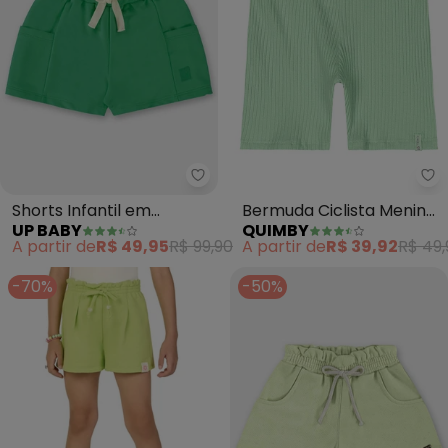
Up Baby - Shorts Infantil em M
Qu
Shorts Infantil em
Bermuda Ciclista Menina
UP BABY
QUIMBY
Moletom sem Felpa
(Verde)
A partir de
R$ 49,95
R$ 99,90
A partir de
R$ 39,92
R$ 49,
(Verde)
-70%
-50%