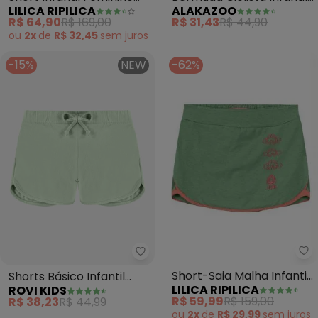
LILICA RIPILICA
ALAKAZOO
(Rosa)
em Malha Básica (Verde)
R$ 64,90
R$ 169,00
R$ 31,43
R$ 44,90
ou
2x
de
R$ 32,45
sem
juros
-15%
NEW
-62%
Li
Rovi Kids - Shorts Básico Infant
Short-Saia Malha Infantil
Shorts Básico Infantil
LILICA RIPILICA
ROVI KIDS
(Verde)
Feminino (Verde)
R$ 59,99
R$ 159,00
R$ 38,23
R$ 44,99
ou
2x
de
R$ 29,99
sem
juros