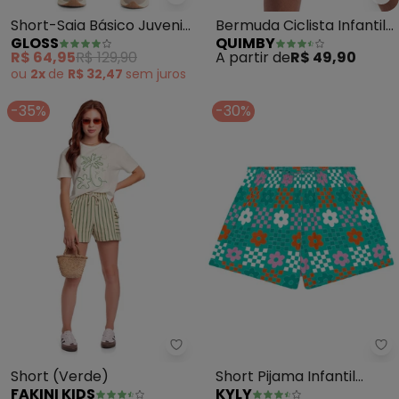
Gloss - Short-Saia Básico Juven
Qu
Short-Saia Básico Juvenil
Bermuda Ciclista Infantil
GLOSS
QUIMBY
(Verde)
em Cotton (Verde)
R$ 64,95
R$ 129,90
A partir de
R$ 49,90
ou
2x
de
R$ 32,47
sem
juros
-35%
-30%
Fakini Kids - Short (Verde)
Ky
Short (Verde)
Short Pijama Infantil
FAKINI KIDS
KYLY
Menina Flor (Turmalina)