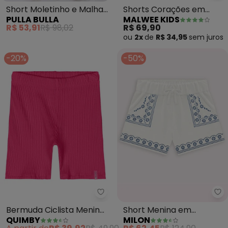
Short Moletinho e Malha
Shorts Corações em
PULLA BULLA
MALWEE KIDS
Foil (Preto)
Cotton (Rosa)
R$ 53,91
R$ 98,02
R$ 69,90
ou
2x
de
R$ 34,95
sem
juros
-20%
-50%
Quimby - Bermuda Ciclista Men
Mi
Bermuda Ciclista Menina
Short Menina em
QUIMBY
MILON
(Rosa)
Moletinho Milon (Off