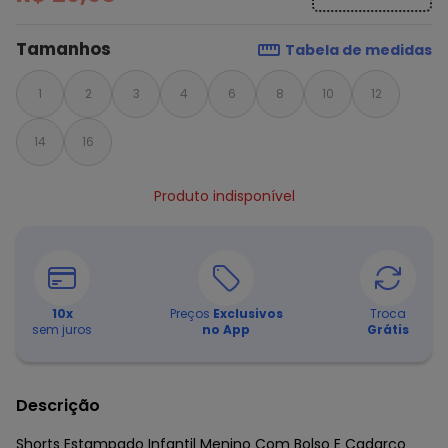
Tamanhos
Tabela de medidas
1
2
3
4
6
8
10
12
14
16
Produto indisponível
10
x
Preços
Exclusivos
Troca
sem juros
no App
Grátis
Descrição
Shorts Estampado Infantil Menino Com Bolso E Cadarço