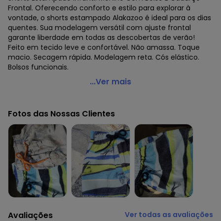
Frontal. Oferecendo conforto e estilo para explorar à
vontade, o shorts estampado Alakazoo é ideal para os dias
quentes. Sua modelagem versátil com ajuste frontal
garante liberdade em todas as descobertas de verão!
Feito em tecido leve e confortável. Não amassa. Toque
macio. Secagem rápida. Modelagem reta. Cós elástico.
Bolsos funcionais.
Alakazoo - Shorts Menino com Bolso e Cadarço
...Ver mais
FrontalAzul
Código do produto: 7668811
Fotos das Nossas Clientes
Fornecedor: LUNELLI COMERCIO DO VESTUARIO LTDA / CNPJ
75.552.133/0001-70
Feito: Brasil
Cuidados para conservação do produto: Lavagem a mão;
Não alvejar; Não secar em tambor; Secagem em varal à
sombra; Não passar; Não limpar a seco; Limpeza a úmido
profissional; Processo suave
Tecido: Viscose
Composição: 93% poliéster 7% elastano
Avaliações
Ver todas as avaliações
Histórico de preços