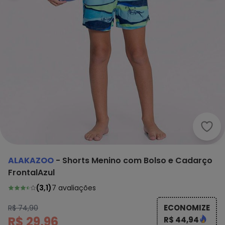
Alak
ALAKAZOO
-
Shorts Menino com Bolso e Cadarço
FrontalAzul
(
3,1
)
7
avaliações
ECONOMIZE
R$ 74,90
R$ 29,96
R$ 44,94