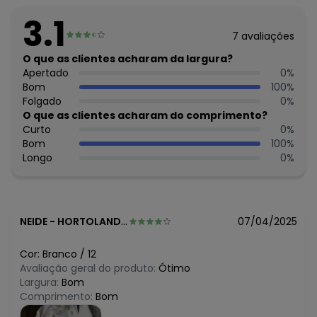
O preço apresentado abaixo é o menor oferecido em
3.1
algum dia do mês, para o menor tamanho disponível.
7
avaliações
N/D*
agosto/2026
R$ 29,96
O que as clientes acharam da largura?
julho/2026
N/D*
Apertado
0
%
junho/2026
N/D*
Bom
100
%
maio/2026
N/D*
Folgado
0
%
abril/2026
N/D*
O que as clientes acharam do comprimento?
março/2026
R$ 29,96
Curto
0
%
fevereiro/2026
Bom
100
%
Longo
0
%
NEIDE
-
HORTOLANDIA - SP
07/04/2025
Cor:
Branco
/
12
Avaliação geral do produto:
Ótimo
Largura:
Bom
Comprimento:
Bom