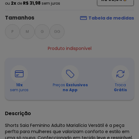
2x
R$ 31,98
ou
de
sem juros
Tamanhos
Tabela de medidas
P
M
G
GG
Produto indisponível
10
x
Preços
Exclusivos
Troca
sem juros
no App
Grátis
Descrição
Shorts Saia Feminino Adulto Marialícia Versátil é a peça
perfta para mulheres que valorizam conforto e estilo em
uma só roupa. Confeccionado em tecido leve e respirável,