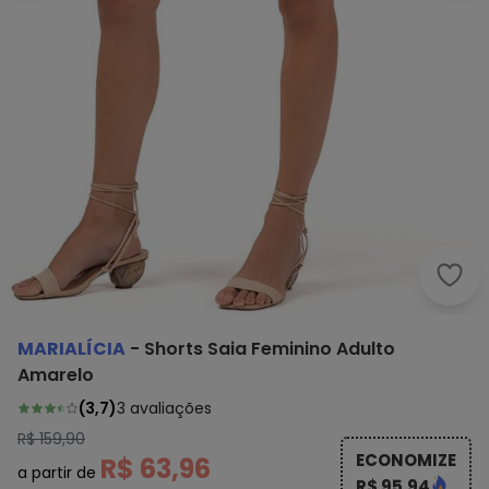
Mari
MARIALÍCIA
-
Shorts Saia Feminino Adulto
Amarelo
(
3,7
)
3
avaliações
R$ 159,90
ECONOMIZE
R$ 63,96
a partir de
R$ 95,94