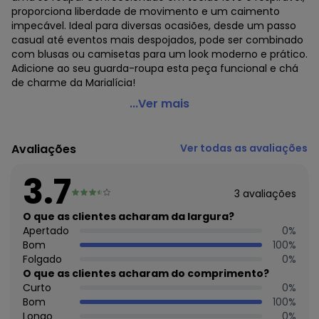
proporciona liberdade de movimento e um caimento
impecável. Ideal para diversas ocasiões, desde um passo
casual até eventos mais despojados, pode ser combinado
com blusas ou camisetas para um look moderno e prático.
Adicione ao seu guarda-roupa esta peça funcional e chá
de charme da Marialícia!
Marialícia - Shorts Saia Feminino Adulto Amarelo
...Ver mais
Código do produto: 7444226
Modelagem: Ampla
Avaliações
Ver todas as avaliações
Comprimento: Curto
Forro: Não
3.7
Cinto: Não acompanha
3
avaliações
Cintura: Média
Fornecedor: ELIAN INDUSTRIA TEXTIL LTDA / CNPJ
O que as clientes acharam da largura?
82.698.085/0001-98
Apertado
0
%
Feito: no Brasil
Bom
100
%
Cuidados para conservação do produto: Lavagem a mão
Folgado
0
%
Não alvejar Não secar em tambor Secagem em varal
O que as clientes acharam do comprimento?
Temperatura máxima da base do ferro a 110° C sem vapor
Curto
0
%
Não limpar a seco
Bom
100
%
Tecido: Viscose creponada
Longo
0
%