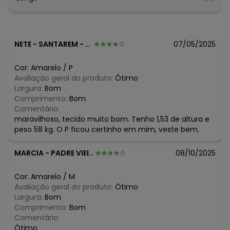
Composição: 100% algodão
Histórico de preços
O preço apresentado abaixo é o menor oferecido em
NETE
-
SANTAREM - PA
07/05/2025
algum dia do mês, para o menor tamanho disponível.
N/D*
agosto/2026
Cor:
Amarelo
/
P
N/D*
julho/2026
Avaliação geral do produto:
Ótimo
N/D*
junho/2026
Largura:
Bom
N/D*
maio/2026
Comprimento:
Bom
N/D*
abril/2026
Comentário:
N/D*
março/2026
maravilhoso, tecido muito bom. Tenho 1,53 de altura e
N/D*
fevereiro/2026
peso 58 kg. O P ficou certinho em mim, veste bem.
MARCIA
-
PADRE VIEIRA VICOSA DO CE - CE
08/10/2025
Cor:
Amarelo
/
M
Avaliação geral do produto:
Ótimo
Largura:
Bom
Comprimento:
Bom
Comentário:
Ótimo