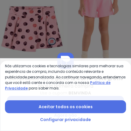
Nós utilizamos cookies e tecnologias similares para melhorar sua
Lilica Ripilica - Short-Saia Malha
Qu
experiência de compra, incluindo conteúdo relevante e
Short-Saia Malha Infantil
Short Infantil Feminino
publicidade personalizada. Ao continuar navegando, entendemos
Compre pelo app e ganhe
12% OFF + frete grátis
LILICA RIPILICA
QUIMBY
que você está ciente e concorda com a nossa
Política de
(Rosa)
Sarja Elastano (Rosa)
na sua primeira compra
R$ 59,99
R$ 169,00
A partir de
R$ 43,47
R$ 144
Privacidade
para saber mais.
ou
2x
de
R$ 29,99
sem
juros
Use o cupom
BEMVINDA
Baixar app Posthaus
-72%
-50%
Aceitar todos os cookies
Agora não
Configurar privacidade