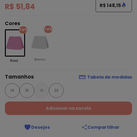
R$ 51,84
R$ 148,15
Cores
74%
74%
Branco
Rosa
Tamanhos
Tabela de medidas
14
16
18
20
Adicionar na sacola
Desejos
Compartilhar