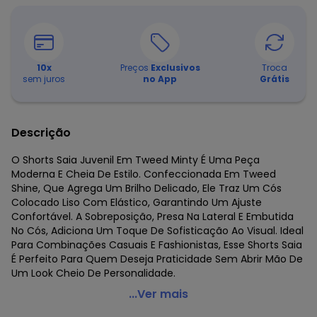
10
x
Preços
Exclusivos
Troca
sem juros
no App
Grátis
Descrição
O Shorts Saia Juvenil Em Tweed Minty É Uma Peça
Moderna E Cheia De Estilo. Confeccionada Em Tweed
Shine, Que Agrega Um Brilho Delicado, Ele Traz Um Cós
Colocado Liso Com Elástico, Garantindo Um Ajuste
Confortável. A Sobreposição, Presa Na Lateral E Embutida
No Cós, Adiciona Um Toque De Sofisticação Ao Visual. Ideal
Para Combinações Casuais E Fashionistas, Esse Shorts Saia
É Perfeito Para Quem Deseja Praticidade Sem Abrir Mão De
Um Look Cheio De Personalidade.
Minty - Shorts Saia Juvenil em Tweed Rosa
...Ver mais