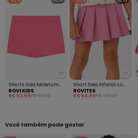
Rovi Kids - Shorts Saia Moletom
Rovit
Shorts Saia Moletom
Short Saia Infantil com
ROVI KIDS
ROVITEX
Rosa
Pregas Tombadas
R$ 53,99
R$ 69,99
R$ 54,99
R$ 109,99
Rosa
Você também pode gostar