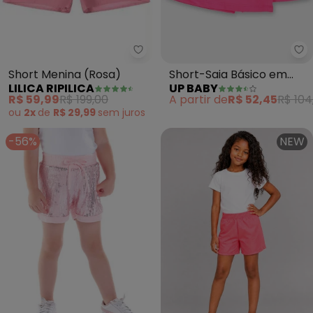
Lilica Ripilica - Short Menina (Ro
Up
Short Menina (Rosa)
Short-Saia Básico em
LILICA RIPILICA
UP BABY
Moletom (Rosa)
R$ 59,99
R$ 199,00
A partir de
R$ 52,45
R$ 104
ou
2x
de
R$ 29,99
sem
juros
-56%
NEW