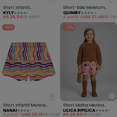
Kyly - Short Infantil Menina(Ros
Qu
Short Infantil
Short-Saia Moletom
KYLY
QUIMBY
Menina(Rosa)
Menina (Rosa)
R$ 29,94
R$ 49,90
A partir de
R$ 37,45
R$ 74,
-60%
-79%
Nanai - Short Infantil Menina Lis
Li
Short Infantil Menina
Short Malha Menina
NANAI
LILICA RIPILICA
Listras (Rosa)
(Rosa)
A partir de
R$ 29,16
R$ 72,90
R$ 36,99
R$ 179,00