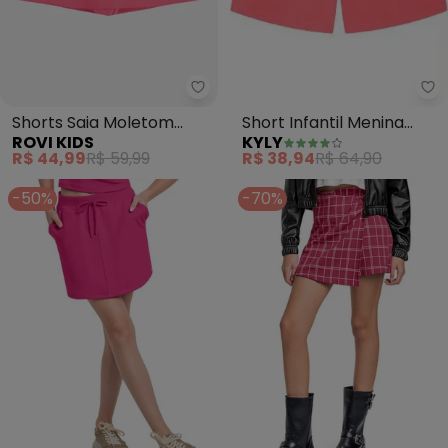
Ky
Rovi Kids - Shorts Saia Moletom
Short Infantil Menina
Shorts Saia Moletom
KYLY
ROVI KIDS
(Pink)
(Rosa)
R$ 38,94
R$ 64,90
R$ 44,99
R$ 59,99
-50%
-70%