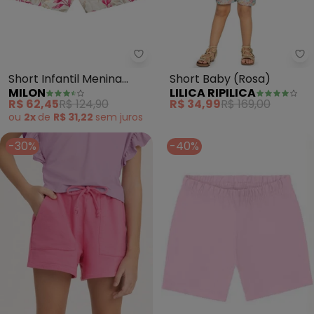
Milon - Short Infantil Menina F
Li
Short Infantil Menina
Short Baby (Rosa)
MILON
LILICA RIPILICA
Folhagem (Rosa)
R$ 62,45
R$ 124,90
R$ 34,99
R$ 169,00
ou
2x
de
R$ 31,22
sem
juros
-30%
-40%