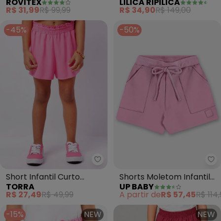
ROVITEX
LILICA RIPILICA
Feminino Infantil (Rosa)
Repelência a Insetos
R$ 31,99
R$ 99,99
R$ 34,90
R$ 149,00
(Rosa)
-45%
-50%
Torra - Short Infantil Curto Vis
Up
Short Infantil Curto
Shorts Moletom Infantil
TORRA
UP BABY
Viscose (Rosa)
Finino (Rosa)
R$ 27,49
R$ 49,99
A partir de
R$ 57,45
R$ 114
-15%
NEW
NEW