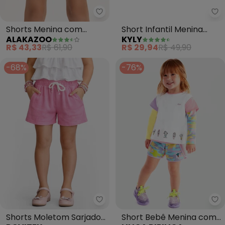
Ky
Alakazoo - Shorts Menina com 
Short Infantil Menina
Shorts Menina com
KYLY
ALAKAZOO
(Rosa)
Bolsos em Moletom
R$ 29,94
R$ 49,90
R$ 43,33
R$ 61,90
(Rosa)
-68%
-76%
Rovitex - Shorts Moletom Sarjad
Li
Shorts Moletom Sarjado
Short Bebê Menina com