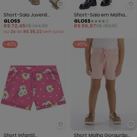
Gloss - Short-Saia Juvenil Mol
Gl
Short-Saia Juvenil
Short-Saia em Malha
GLOSS
GLOSS
Moletom (Rosa)
Jacquard (Rosa)
R$ 72,45
R$ 144,90
R$ 56,97
R$ 189,90
ou
2x
de
R$ 36,22
sem
juros
-40%
-45%
Kyly - Short Infantil Menina(Ros
Pu
Short Infantil
Short Malha Gorgurão