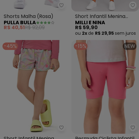
Pulla Bulla - Shorts Malha (Rosa
Mi
Shorts Malha (Rosa)
Short Infantil Menina
PULLA BULLA
MILLI E NINA
(Rosa)
R$ 40,51
R$ 92,09
R$ 59,90
ou
2x
de
R$ 29,95
sem
juros
-45%
-15%
NEW
Elian - Short Infantil Menina E
Ro
Short Infantil Menina
Bermuda Ciclista Infantil