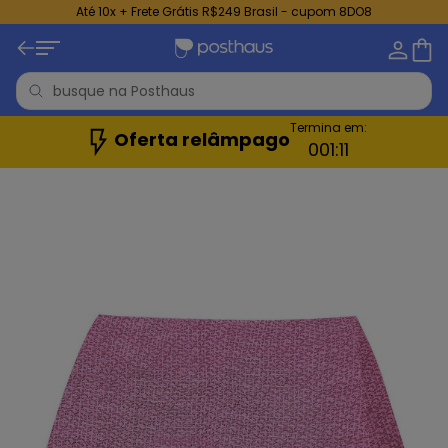
Até 10x + Frete Grátis R$249 Brasil - cupom 8DO8
Termina em:
Oferta relâmpago
0
01:
09