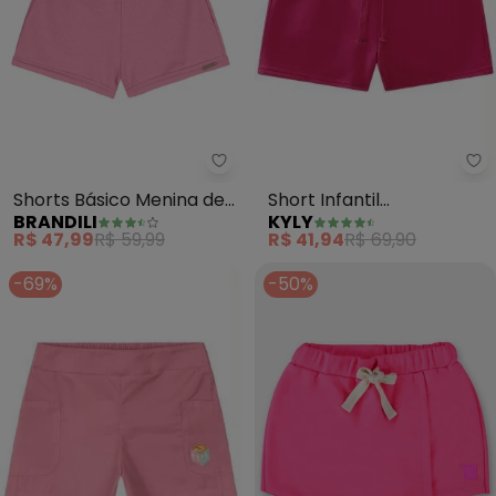
Ky
Brandili - Shorts Básico Menina
Short Infantil
Shorts Básico Menina de
KYLY
BRANDILI
Menina(Rosa)
Moletinho (Rosa)
R$ 41,94
R$ 69,90
R$ 47,99
R$ 59,99
-69%
-50%