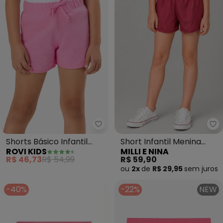
Rovi Kids - Shorts Básico Infanti
Mi
Shorts Básico Infantil
Short Infantil Menina
ROVI KIDS
MILLI E NINA
Feminino (Rosa)
(Rosa)
R$ 46,73
R$ 54,99
R$ 59,90
ou
2x
de
R$ 29,95
sem
juros
-40%
-22%
NEW