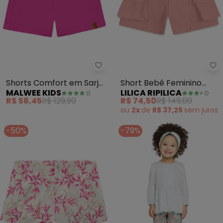
Malwee Kids - Shorts Comfort e
Li
Shorts Comfort em Sarja
Short Bebê Feminino
MALWEE KIDS
LILICA RIPILICA
(Rosa)
(Rosa)
R$ 58,45
R$ 129,90
R$ 74,50
R$ 149,00
ou
2x
de
R$ 37,25
sem
juros
-50%
-79%