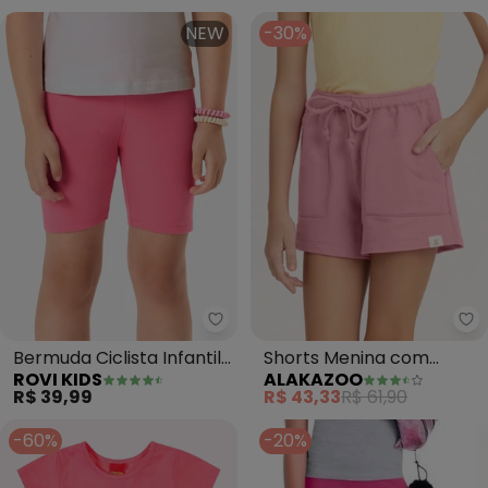
NEW
-30%
Rovi Kids - Bermuda Ciclista Inf
Al
Bermuda Ciclista Infantil
Shorts Menina com
ROVI KIDS
ALAKAZOO
Feminina (Rosa)
Bolsos em Moletom
R$ 39,99
R$ 43,33
R$ 61,90
(Rosa)
-60%
-20%