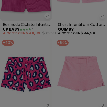
Up Baby - Bermuda Ciclista Infa
Qu
Bermuda Ciclista Infantil
Short Infantil em Cotton
UP BABY
QUIMBY
Ribana (Rosa)
Rosa
A partir de
R$ 44,95
R$ 89,90
A partir de
R$ 34,90
-40%
-50%