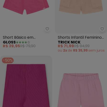
Gloss - Short Básico em Moleto
Tr
Short Básico em
Shorts Infantil Feminino
GLOSS
TRICK NICK
Moletom Juvenil (Rosa)
Moletinho (Rosa)
R$ 39,95
R$ 79,90
R$ 71,99
R$ 94,99
ou
2x
de
R$ 35,99
sem
juros
-50%