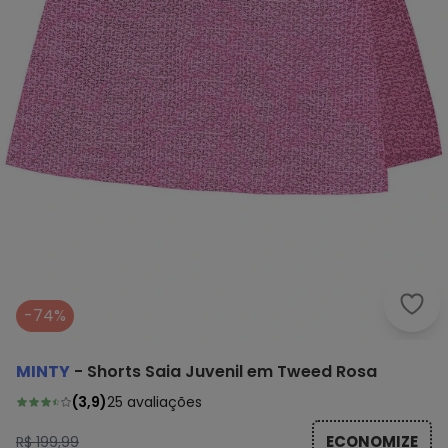
Mint
-74%
MINTY
-
Shorts Saia Juvenil em Tweed Rosa
(
3,9
)
25
avaliações
ECONOMIZE
R$ 199,99