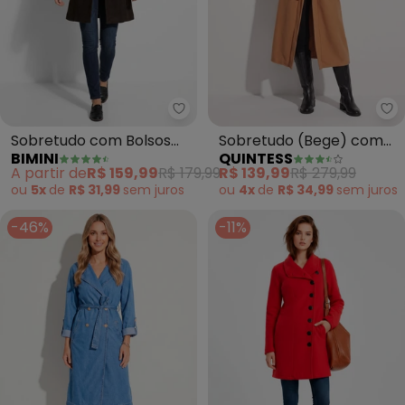
Bimini - Sobretudo com Bolsos S
Qu
Sobretudo com Bolsos
Sobretudo (Bege) com
BIMINI
QUINTESS
Soft (Preto)
Faixa com Fivela
A partir de
R$ 159,99
R$ 179,99
R$ 139,99
R$ 279,99
ou
5x
de
R$ 31,99
sem
juros
ou
4x
de
R$ 34,99
sem
juros
-46%
-11%