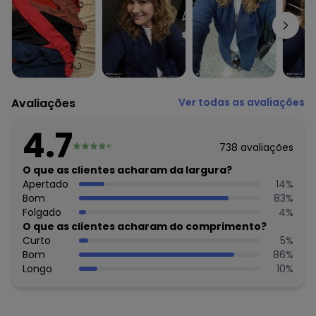
Complemento: Bolsos; recorte anatômico
Fechamento: Botão
Tecido: Meia malha com pelucia
Composição: 100% poliéster
Histórico de preços
O preço apresentado abaixo é o menor oferecido em
Avaliações
Ver todas as avaliações
algum dia do mês, para o menor tamanho disponível.
N/D*
agosto/2026
4.7
R$ 146,99
julho/2026
738
avaliações
R$ 126,99
junho/2026
R$ 171,99
O que as clientes acharam da largura?
maio/2026
R$ 171,99
Apertado
14
%
abril/2026
R$ 191,99
Bom
83
%
março/2026
N/D*
Folgado
4
%
fevereiro/2026
O que as clientes acharam do comprimento?
Curto
5
%
Bom
86
%
Longo
10
%