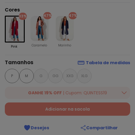
Cores
47%
47%
33%
Caramelo
Marinho
Pink
Tamanhos
Tabela de medidas
P
M
G
GG
XXG
XLG
GANHE 19% OFF
| Cupom: QUINTESS19
Ganhe 19% OFF Extra em qualquer valor, usando o cupom:
QUINTESS19. Válido para toda loja Quintess, até 07/08/2026.
Adicionar na sacola
Desejos
Compartilhar