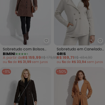
Bimini - Sobretudo com Bolsos
Sobretudo com Bolsos
Sobretudo em Canelado
BIMINI
GRIS
(Marrom)
Aveludado (Cinza Claro)
A partir de
R$ 159,99
R$ 179,99
R$ 169,71
R$ 484,90
ou
5x
de
R$ 31,99
sem
juros
ou
5x
de
R$ 33,94
sem
juros
-11%
-50%