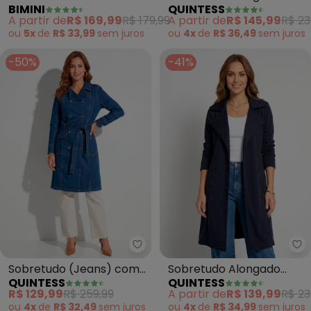
BIMINI
QUINTESS
(Cinza)
(Verde) com Faixa e
A partir de
R$ 169,99
R$ 179,99
A partir de
R$ 145,99
R$ 23
Botões
ou
5x
de
R$ 33,99
sem
juros
ou
4x
de
R$ 36,49
sem
juros
-50%
-41%
Quintess - Sobretudo (Jeans) co
Qu
Sobretudo (Jeans) com
Sobretudo Alongado
QUINTESS
QUINTESS
Bolsos Frontais e Faixa
(Marinho) com Faixa e
R$ 129,99
R$ 259,99
A partir de
R$ 139,99
R$ 23
Botões
ou
4x
de
R$ 32,49
sem
juros
ou
4x
de
R$ 34,99
sem
juros