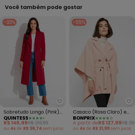
Você também pode gostar
-33%
-55%
bo
Quintess - Sobretudo Longo (Pi
Casaco (Rosa Claro) em
Sobretudo Longo (Pink)
BONPRIX
QUINTESS
Malha Soft
com Bolsos
A partir de
R$ 127,99
R$ 28
R$ 146,99
R$ 219,99
ou
4x
de
R$ 31,99
sem
juros
ou
4x
de
R$ 36,74
sem
juros