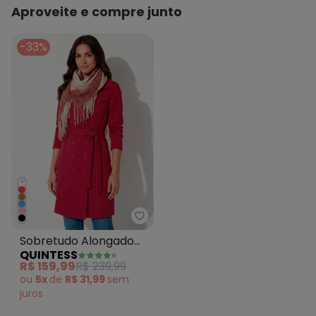
Aproveite e compre junto
-33%
+
Quintess - Sobretudo Alongado 
Sobretudo Alongado
QUINTESS
Pink com Faixa e
R$ 159,99
R$ 239,99
Botões
ou
5x
de
R$ 31,99
sem
juros