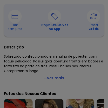
10
x
Preços
Exclusivos
Troca
sem juros
no App
Grátis
Descrição
Sobretudo confeccionado em malha de poliéster com
toque peluciado. Possui gola, abertura frontal em botões e
faixa fixa na parte de trás. Possui bolsos nas laterais.
Comprimento longo.
Quintess - Sobretudo Longo Pink com Bolsos
...Ver mais
Código do produto: 3466584
Modelagem: Solto
Fotos das Nossas Clientes
Comprimento da manga: Longa
Comprimento: Longo
Decote frente: Com gola