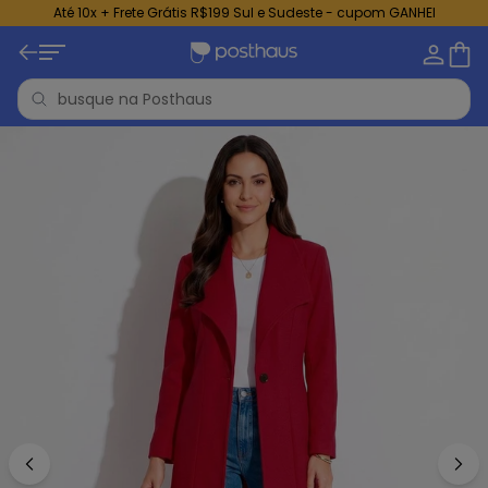
Até 10x + Frete Grátis R$199 Sul e Sudeste - cupom GANHEI