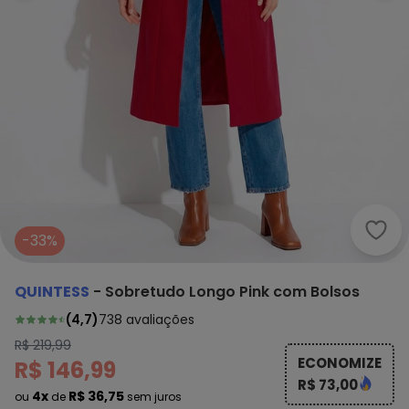
Quin
-33%
QUINTESS
-
Sobretudo Longo Pink com Bolsos
(
4,7
)
738
avaliações
R$ 219,99
ECONOMIZE
R$ 146,99
R$ 73,00
4x
R$ 36,75
ou
de
sem juros