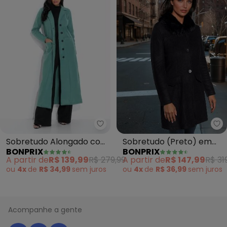
bonprix - Sobretudo Alongado 
bo
Sobretudo Alongado com
Sobretudo (Preto) em
BONPRIX
BONPRIX
Botões (Verde)
Malha Plush
A partir de
R$ 139,99
R$ 279,99
A partir de
R$ 147,99
R$ 31
ou
4x
de
R$ 34,99
sem
juros
ou
4x
de
R$ 36,99
sem
juros
Acompanhe a gente