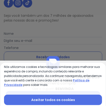
Seja você também um dos 7 milhões de apaixonados
pelas nossas dicas e promoções!
Nome
Digite seu e-mail
Telefone
Receber novidades
Nós utilizamos cookies e tecnologias similares para melhorar sua
Ao enviar o cadastro, você concorda com a nossa
Política
experiência de compra, incluindo conteúdo relevante e
de Privacidade
publicidade personalizada. Ao continuar navegando, entendemos
Compre pelo app e ganhe
12% OFF + frete grátis
que você está ciente e concorda com a nossa
Política de
na sua primeira compra
Privacidade
para saber mais.
Use o cupom
BEMVINDA
Posthaus é uma marca da Posthaus Ltda / CNPJ:
Baixar app Posthaus
Aceitar todos os cookies
80.462.138/0001-41
Endereço: Rua Werner Duwe, 202 Bairro Badenfurt -